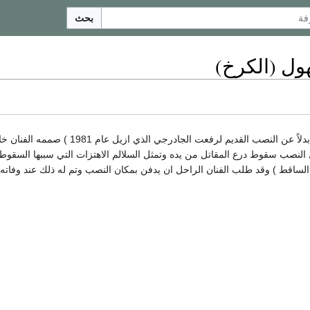
بحث
ول (الكرخ)
نصب الجندي المجهول في بغداد (عام 1983 بدلاً عن
ثل النصب سقوط درع المقاتل من يده وتمثل السلالم الاهتزات التي سببها السقو
لساقط ) وقد طلب الفنان الراحل ان يدفن بمكان النصب وتم له ذلك عند وفاته عام 7