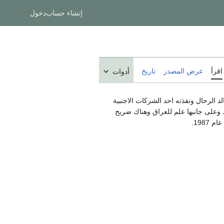
إنشاء حساب
دخول
اقرأ
عرض المصدر
تاريخ
أدوات
 النصب القديم لرفعت الجادرجي الذي ازيل عام 1981 ) صممه الفنان خالد الرحال ونفذته احد الشركات الاجنبية
ط وعلى جانبها علم للعراق وهناك ضريح
198.