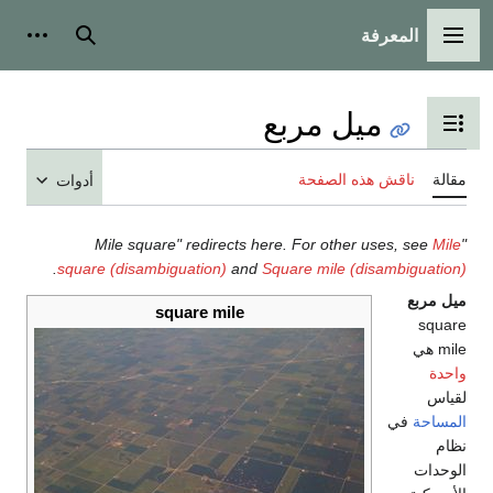
المعرفة
القائمة الرئيسية
بحث
أدوات
ميل مربع
تبديل عرض جدول المحتويات
مقالة
ناقش هذه الصفحة
أدوات
Mile
"Mile square" redirects here. For other uses, see
.
square (disambiguation)
and
Square mile (disambiguation)
ميل مربع
square mile
square
mile هي
واحدة
لقياس
المساحة
في
نظام
الوحدات