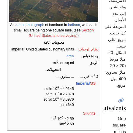
الأمريكية،
وهو يشير
إلى عدد
الأميال
An
aerial photograph
of farmland in
Indiana
, with each
المربعة على
small square being one square mile. (see
Section
كل جانب
(United States land surveying)
)
مربع. على
معلومات عامة
سبيل
نظام الوحدات
Imperial, United States customary units
المثال، 20
وحدة قياس
area
ميلا مربعا
2
الرمز
mi
or sq mi
(20 × 20
التحويلات
ميلا) يساوي
2
... يساوي ...
1 mi
في ...
400 ميل
Imperial
/
US
مربع.
9
sq in
10
×
4.0145
7
sq ft
10
×
2.7878
6
sq yd
10
×
3.0976
640 acre
Equivalents
SI units
2
6
One
m
10
×
2.59
2
2.59 km
square
mile is