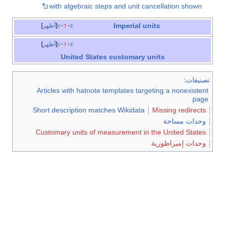
with algebraic steps and unit cancellation shown
Imperial units
e
t
v
أظهر
e
t
v
أظهر
United States customary units
تصنيفات
:
Articles with hatnote templates targeting a nonexistent
page
Short description matches Wikidata
Missing redirects
وحدات مساحة
Customary units of measurement in the United States
وحدات إمبراطورية