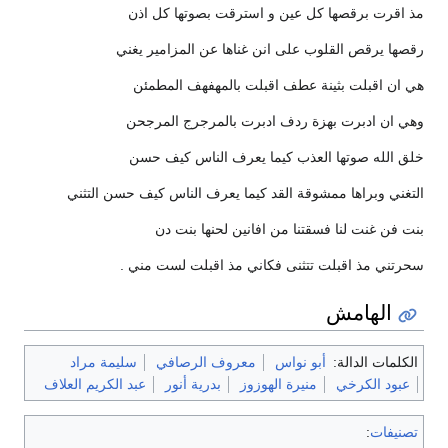
مذ اقرت برقصها كل عين و استرقت بصوتها كل اذن
رقصها يرقص القلوب على انن غناها عن المزامير يغني
هي ان اقبلت بثينة عطف اقبلت بالمهفهف المطمئن
وهي ان ادبرت بهزة ردف ادبرت بالمرجرج المرجحن
خلق الله صوتها العذب كيما يعرف الناس كيف حسن
التغني وبراها ممشوقة القد كيما يعرف الناس كيف حسن التثني
بنت فن غنت لنا فسقتنا من افانين لحنها بنت دن
سحرتني مذ اقبلت تتثنى فكاني مذ اقبلت لست مني .
الهامش
الكلمات الدالة:
أبو نواس
معروف الرصافي
سليمة مراد
عبود الكرخي
منيرة الهوزوز
بدرية أنور
عبد الكريم العلاف
تصنيفات
: