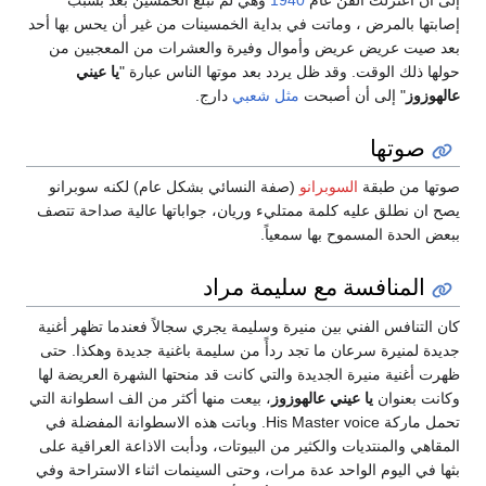
إلى أن اعتزلت الفن عام
1940
وهي لم تبلغ الخمسين بعد بسبب
إصابتها بالمرض ، وماتت في بداية الخمسينات من غير أن يحس بها أحد
بعد صيت عريض عريض وأموال وفيرة والعشرات من المعجبين من
حولها ذلك الوقت. وقد ظل يردد بعد موتها الناس عبارة "
يا عيني
عالهوزوز
" إلى أن أصبحت
مثل شعبي
دارج.
صوتها
صوتها من طبقة
السوبرانو
(صفة النسائي بشكل عام) لكنه سوبرانو
يصح ان نطلق عليه كلمة ممتليء وريان، جواباتها عالية صداحة تتصف
ببعض الحدة المسموح بها سمعياً.
المنافسة مع سليمة مراد
كان التنافس الفني بين منيرة وسليمة يجري سجالاً فعندما تظهر أغنية
جديدة لمنيرة سرعان ما تجد ردأً من سليمة باغنية جديدة وهكذا. حتى
ظهرت أغنية منيرة الجديدة والتي كانت قد منحتها الشهرة العريضة لها
وكانت بعنوان
يا عيني عالهوزوز
، بيعت منها أكثر من الف اسطوانة التي
تحمل ماركة His Master voice. وباتت هذه الاسطوانة المفضلة في
المقاهي والمنتديات والكثير من البيوتات، ودأبت الاذاعة العراقية على
بثها في اليوم الواحد عدة مرات، وحتى السينمات اثناء الاستراحة وفي