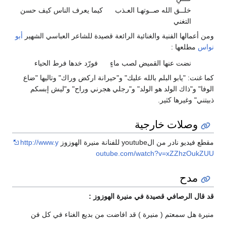
خلــق الله صــوتهـا العـذب
كيما يعرف الناس كيف حسن
التغني
ومن أعمالها الفنية والغنائية الرائعة قصيدة للشاعر العباسي الشهير
أبو
نواس
مطلعها :
نضت عنها القميض لصب ماءٍ
فورّد خدها فرط الحياء
كما غنت: "يابو البلم بالله عليك" و"حيرانة اركض وراك" وتاليها "ضاع
الوفا" و"ذاك الولد هو الولد" و"رجلي هجرني وراح" و"ليش إبسكم
ذبيتني" وغيرها كثير.
وصلات خارجية
مقطع فيديو نادر من الyoutube للفنانة منيرة الهوزوز
http://www.y
outube.com/watch?v=xZZhzOukZUU
مدح
قد قال الرصافي قصيدة في منيرة الهوزوز :
منيرة هل سمعتم ( منيرة ) قد افاضت من بديع الغناء في كل فن