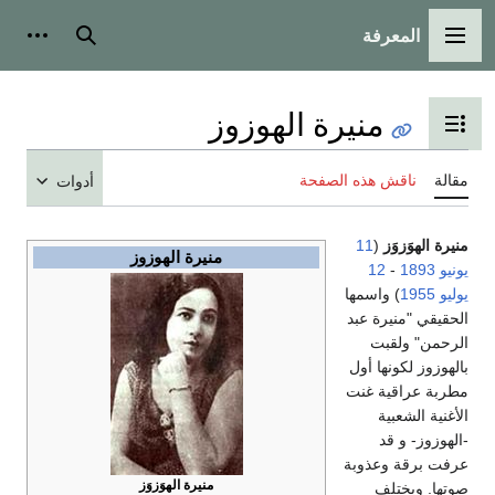
المعرفة
القائمة الرئيسية
بحث
أدوات
منيرة الهوزوز
تبديل عرض جدول المحتويات
مقالة
ناقش هذه الصفحة
أدوات
منيرة الهوَزوَز
(
11
منيرة الهوزوز
يونيو
1893
-
12
يوليو
1955
) واسمها
الحقيقي "منيرة عبد
الرحمن" ولقبت
بالهوزوز لكونها أول
مطربة عراقية غنت
الأغنية الشعبية
-الهوزوز- و قد
عرفت برقة وعذوبة
منيرة الهوَزوَز
صوتها. ويختلف