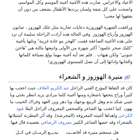
الاعياد والاعراس. صارت هذه الأغنية أغنية الموسم وكل المواسم،
واضحت على كل شفة ولسان يرددها الأطفال بشغف من دون أن
يفقهوا لها معنى!
ورافقت الشهرة الهوزوزية دعايات تجارية مثل علك الهوزوز ، صابون
الهوزوز وأرياح الهوزوز. وفي الحالة هذه أرادت الراحلة سليمة ان ترد
على هذه الأغنية الصاعقة فغنت "الهجر مو عادة غريبة" وتلتها بأغنية
"كلبك صخر جلمود" أكثر شهرة من الأولى واتبعتها بثالثة هي "هاجن
جنوني" ولكن هيهات .. فلم تعد أية أغنية مهما بولغ بصياغة كلماتها
والحانها وادائها إلى أن تصل للمستوى الهوزوزي!
منيرة الهوزوز و الشعراء
كان قد التقاها المؤرخ الفني الراحل
عبد الكريم العلاف
حيث اعجب بها
كثيراً وراح يتحفها باشعاره ومنها أغنية كلما مرادي يزيد انتظر بختي ويا
عيني شكد ندم وهل الربيع بوجهك ويا دهر وين العهد وفراك الحبيب ما
يهون. كما اعجب بها الشاعر والصحفي المعروف الراحل الملا
عبود
الكرخي
واهداها أغنيته المعروفه (المجرشة). وقد أثر المطربة كمثيلاتها
بالشعراء وقد خصها الشاعر الكبير
معروف الرصافي
بقصيدة قال فيها:
هل سمعتم منيرة قد أفاضــت
ببديــع الزمــان في كــل
فـــنِ