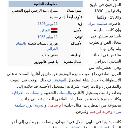
معلومات الخلفية
المؤرخون في تاريخ
ولادتها بين 1890
اسم الميلاد
منيران عبد الرحمن فهود العجمي
و1900 ، ولكنها
عـُرِف أيضاً بإسم
منيرة
عاصرت
سليمة مراد
وُلِد
11 يونيو
1893
وإن كانت سليمة
الأصل
العراق
باشا قد سبقتها في
توفي
12 يوليو
1955
مجال الفن والطرب
الأصناف
هوزوز ، بستات شعبية
والمقام
ولم يكن لهما
العراقي
منافس في الغناء
الوظيفة
مغني منفرد
الشعبي العراقي.
أعمال مقترنة
يا عيني عالهوزوز
وفي العشرينات من
القرن الماضي ذاع صيت منيرة الهوزوز عن طريق أغانيها المسجلة على
الأسطوانات ( حيث شاع استعمال
الفونوغراف
ذلك الوقت في البيوت
والمقاهي )، وكانت إحدى شركات التسجيل الأجنبية قد جائت إلى
بغداد، وقامت بتسجيل الأغاني
والبستات
الشعبية
والمقامات العراقية
وكانت منيرة واحدة من مطربات الملاهي البغدادية ، إلى جانب
مجموعة من المطربات أمثال جليلة
أم سامي
و
بدرية أنور
،
سليمة
مراد
وخزنة ابراهيم
وغيرهن.
كانت بدايتها في ملهى الهلال في الميدان، وتنقلت من ملهى إلى آخر