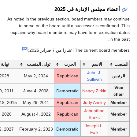
ء مجلس الإدارة في 2025
As noted in the previous section, board members may
to serve on the board until a successor is confir
explains why board members may have term expirat
in
[32]
The curre اعتبارا من 7 فبراير 2025
:
الاسم
الحزب
تولى المنصب
نهاية المدة
John J.
May 2, 2028
May 2, 2024
Republican
Sullivan
January 19, 2011
June 4, 2008
Democratic
Nancy Zirkin
September 19, 2015
May 26, 2011
Republican
Judy Ansley
Johnathan
August 4, 2026
August 4, 2022
Republican
Burks
Joseph L.
February 2, 2027
February 2, 2023
Democratic
Falk