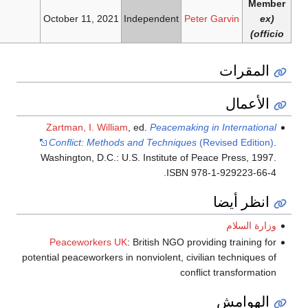
—
October 11, 2021
Independent
Peter Garvin
قرات
عمال
Zartman, I. William
, ed.
Peacemaking in Internat
Conflict: Methods and Techniques
(Revised Edi
Washington, D.C.: U.S. Institute of Peace Press,
ISBN 978-1-929223-
ر أيضا
السلام
Peaceworkers UK
: British NGO providing traini
potential peaceworkers in nonviolent, civilian techniq
conflict transfor
وامش