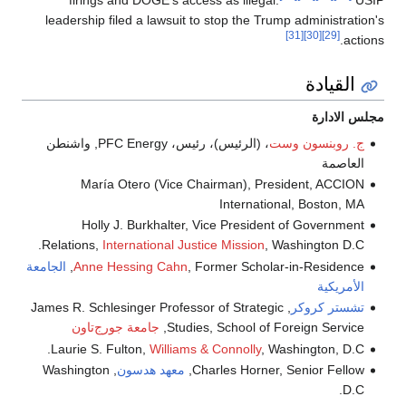
firings and DOGE's access as illegal.
leadership filed a lawsuit to stop the Trump adminis
[31]
[30]
يادة
ارة
بنسون وست
، (الرئيس)، رئيس، PFC Energy, واشنطن
مة
María Otero (Vice Chairman), President, A
International, Bost
Holly J. Burkhalter, Vice President of Gove
Relations,
International Justice Mission
, Washingto
, Former Scholar-in-Resi
Anne Hessing Cahn
الجامعة
كية
 كروكر
, James R. Schlesinger Professor of Strategic
Studies, School of Foreign Se
جامعة جورج‌تاون
Laurie S. Fulton,
Williams & Connolly
, Washington
Charles Horner, Senior F
معهد هدسون
, Washington