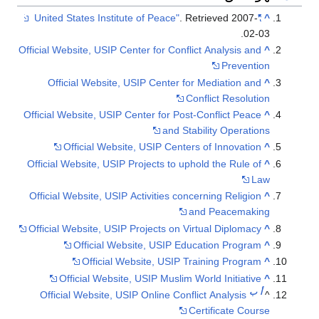
. Retrieved
2007-
"United States Institute of Peace"
.
02-
Official Website, USIP Center for Conflict Analysis and
Preventi
Official Website, USIP Center for Mediation and
Conflict Resoluti
Official Website, USIP Center for Post-Conflict Peace
and Stability Operatio
Official Website, USIP Centers of Innovation
Official Website, USIP Projects to uphold the Rule of
L
Official Website, USIP Activities concerning Religion
and Peacemaki
Official Website, USIP Projects on Virtual Diplomacy
Official Website, USIP Education Program
Official Website, USIP Training Program
Official Website, USIP Muslim World Initiative
أ
ب
Official Website, USIP Online Conflict Analysis
Certificate Cour