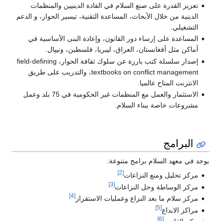
القدرة على صنع السلام في القادة الدينيين والمنظمات
ة من خلال الأبحاث، المساعدة التقنية، تيسير الحوار، و الدعم
لي.
دة على إرساء دور القانون، وإعادة البنى الأساسية في
مثل أفغانستان، العراق، ليبريا، فلسطين، ونيپال.
إصدار سلسلة كتب بارزة عن سلوك ثقافة الحوار، field-defining
textbooks on conflict management، والتدريب على طريق
ت المتاح عالميا.
الاستثمار والعمل مع المنظمات غير الحكومية في 75 بلد وعمل
ت خاصة ببناء السلام.
رامج
عهد السلام برامج متنوعة:
[2]
حليل ومنع النزاعات
[3]
الوساطة وحل النزاعات
[4]
لام ما بعد النزاع وعمليات الاستقرار
[5]
الابداع
[6]