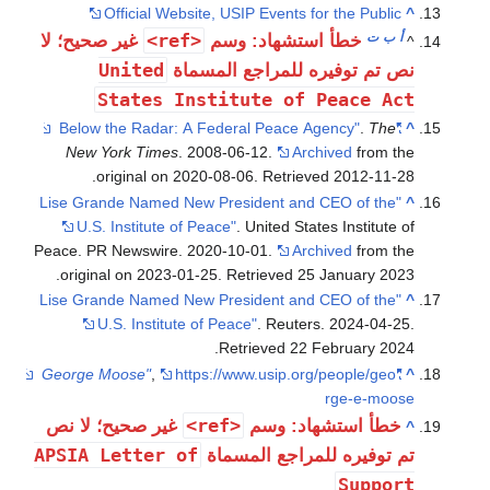
Official Website, USIP Events for the Public
أ
ب
ت
<ref>
خطأ استشهاد: وسم
غير صحيح؛ لا
United
 تم توفيره للمراجع المسماة
States Institute of Peace A
.
The
"Below the Radar: A Federal Peace Agency"
New York Times
. 2008-06-12.
Archived
from t
.
original on 2020-08-06
. Retrieved
2012-11-
"Lise Grande Named New President and CEO of the
U.S. Institute of Peace"
. United States Institute 
Peace. PR Newswire. 2020-10-01.
Archived
from t
.
original on 2023-01-25
. Retrieved
25 January
20
"Lise Grande Named New President and CEO of the
U.S. Institute of Peace"
. Reuters. 2024-04-2
.
Retrieved
22 February
20
,
https://www.usip.org/people/geo
"George Moose"
rge-e-moo
<ref>
خطأ استشهاد: وسم
غير صحيح؛ لا نص
APSIA Letter of
 توفيره للمراجع المسماة
Suppo