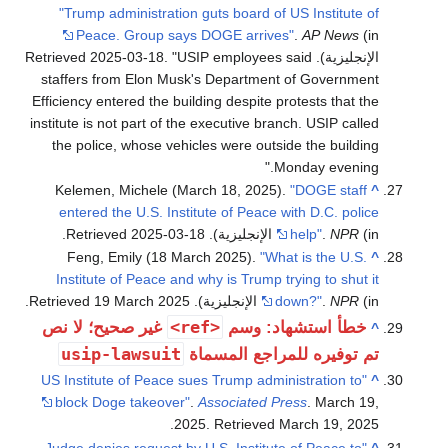
"Trump administration guts board of US Institute 
Peace. Group says DOGE arrives"
.
AP News
(
إنجليزية)
. Retrieved
USIP employees said
.
2025-03-18
staffers from Elon Musk's Department of Governme
Efficiency entered the building despite protests that t
institute is not part of the executive branch. USIP call
the police, whose vehicles were outside the buildi
Monday evenin
Kelemen, Michele (March 18, 2025).
"DOGE staff
entered the U.S. Institute of Peace with D.C. poli
جليزية)
NPR
.
help"
. Retrieved
2025-03-18
.
Feng, Emily (18 March 2025).
"What is the U.S.
Institute of Peace and why is Trump trying to shut 
جليزية)
NPR
.
down?"
. Retrieved
2025
19 March
.
<ref>
خطأ استشهاد: وسم
غير صحيح؛ لا نص
usip-lawsuit
 توفيره للمراجع المسماة
"US Institute of Peace sues Trump administration to
block Doge takeover"
.
Associated Press
. March 1
.
2025
. Retrieved
March 19,
20
"Judge denies request by U.S. Institute of Peace to