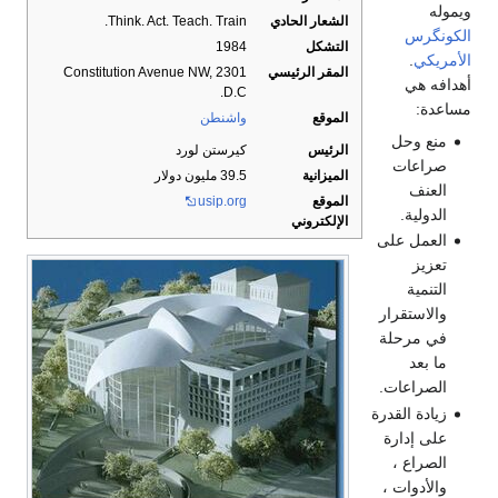
الشعار الحادي
Think. Act. Teach. Train.
التشكل
1984
المقر الرئيسي
2301 Constitution Avenue NW,
D.C.
الموقع
واشنطن
حل
الرئيس
كيرستن لورد
ات
الميزانية
39.5 مليون دولار
الموقع
usip.org
.
الإلكتروني
 على
قرار
حلة
عات.
القدرة
ارة
 ،
ات ،