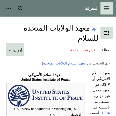
معرفة
 الرئيسية
بحث
أدوات شخصية
معهد الولايات المتحدة
عرض جدول المحتويات
لسلام
قش هذه الصفحة
أدوات
يل من
معهد السلام للولايات المتحدة
)
ام
معهد السلام الأمريكي
و
United States Institute of Peace
ي،
ي
USIP's new headquarters in Washington, DC.
سه
الاختصار
USIP