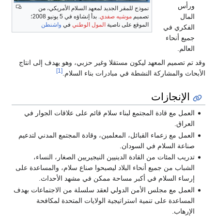
نموذج للمقر الجديد لمعهد السلام الأمريكي، من
تصميم
موشيه صفدي
. بدأ إنشاؤه في 5 يونيو 2008؛
الموقع على ناصية
المول الوطني
في
واشنطن
ي في
نحاء
ميم المعهد ليكون مستقلا وغير حزبي، وهو يهدف إلى انتاج
[1]
المشاركة النشطة في مبادرات بناء السلام.
نجازات
مع قادة المجتمع لبناء سلام قائم على علاقات الجوار في
.
مع زعماء القبائل، المعلمين، وقادة المجتمع المدني لتدعيم
السلام في السودان.
المئات من القادة الدينيين النيجيريين الصغار، النساء،
 من جميع أنحاء البلاد ليصبحوا صناع سلام، والمساعدة على
 السلام في أكبر مساحة ممكن في مشهد الأحداث.
 مع مجلس الأمن الدولي لعقد سلسلة من الاجتماعات بهدف
دة على تنمية استراتيجية الولايات المتحدة لمكافحة
ب.