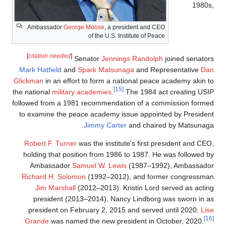
Ambassador
George Moose
, a president and CEO
of the U.S. Institute of Peace
[
citation needed
]
Senator
Jennings Randolph
joined
Mark Hatfield
and
Spark Matsunaga
and Representa
Glickman
in an effort to form a national peace academ
[15]
the national
military academies
.
The 1984 act creat
followed from a 1981 recommendation of a commissio
to examine the peace academy issue appointed by 
Jimmy Carter
and chaired by Ma
Robert F. Turner
was the institute's first president
holding that position from 1986 to 1987. He was fo
Ambassador
Samuel W. Lewis
(1987–1992), Am
Richard H. Solomon
(1992–2012), and former con
Jim Marshall
(2012–2013). Kristin Lord served 
president (2013–2014). Nancy Lindborg was sw
president on February 2, 2015 and served until 
Grande
was named the new president in October,