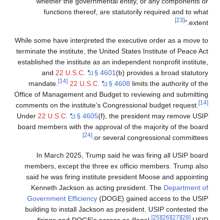
whether the governmental entity, or any comp
functions thereof, are statutorily required a
While some have interpreted the executive order as 
terminate the institute, the United States Institute of
established the institute as an independent nonprofit 
and
22 U.S.C.
§ 4601
(b) provides a broad 
[14]
mandate.
22 U.S.C.
§ 4608
limits the author
Office of Management and Budget to reviewing and s
comments on the institute’s Congressional budget re
Under
22 U.S.C.
§ 4605
(f), the president may re
board members with the approval of the majority of 
[24]
or several congressional co
In March 2025, Trump said he was firing all U
members, except the three ex officio members. T
said he was firing institute president Moose and a
Kenneth Jackson as acting president. The
Depar
Government Efficiency
(DOGE) gained access to 
building to install Jackson as president. USIP cont
[25]
[26]
[27]