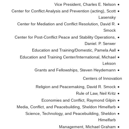
Vice President, Charles E. 
Center for Conflict Analysis and Prevention (acting),
Las
Center for Mediation and Conflict Resolution, Da
S
Center for Post-Conflict Peace and Stability Opera
Daniel. P. 
Education and Training/Domestic, Pamela
Education and Training Center/International, M
L
Grants and Fellowships, Steven Heyd
Centers of I
Religion and Peacemaking, David R. 
Rule of Law, Neil
Economies and Conflict, Raymond G
Media, Conflict, and Peacebuilding, Sheldon Him
Science, Technology, and Peacebuilding, Sh
Hime
Management, Michael G