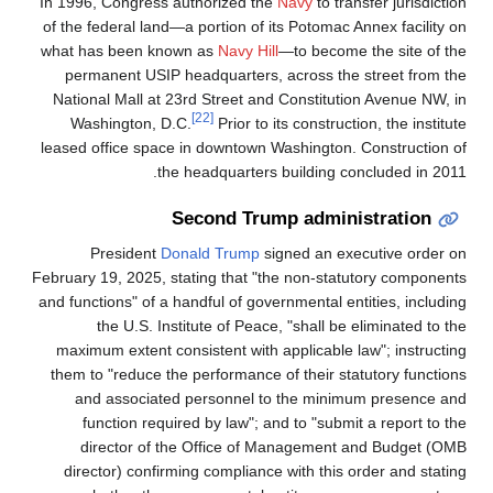
In 1996, Congress authorized the
Navy
to transfer ju
of the federal land—a portion of its Potomac Annex fa
what has been known as
Navy Hill
—to become the si
permanent USIP headquarters, across the street
National Mall at 23rd Street and Constitution Aven
[22]
Washington, D.C.
Prior to its construction, the
leased office space in downtown Washington. Constr
the headquarters building concluded
Second Trump administrat
President
Donald Trump
signed an executive
February 19, 2025, stating that "the non-statutory c
and functions" of a handful of governmental entities, 
the U.S. Institute of Peace, "shall be elimina
maximum extent consistent with applicable law"; in
them to "reduce the performance of their statutory 
and associated personnel to the minimum pre
function required by law"; and to "submit a repo
director of the Office of Management and Bu
director) confirming compliance with this order an