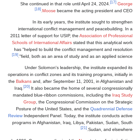
She continued in that role until April 24, 2024.
[18]
Moose
became the acting president
In its early years, the institute sought to 
international conflict management and peacebuild
2011 letter of support for USIP, the
Association of Pro
Schools of International Affairs
stated that this analy
has "helped to build the conflict management and r
[19]
field, both as an area of study and as an applied
Under Solomon's leadership, the institute exp
operations in conflict zones and its training programs, in
the
Balkans
and, after September 11, 2001, in Afghan
[20]
Iraq.
It also became the home of several congre
mandated blue-ribbon commissions, including the
I
Group
, the Congressional Commission on the 
Posture of the United States, and the
Quadrennial
Review
Independent Panel. Today, the institute conduc
programs in Afghanistan, Iraq, Libya, Pakistan, Sud
[21]
Sudan, and e