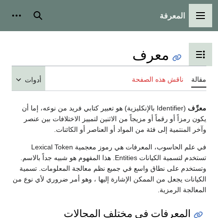
المعرفة
القائمة الرئيسية
بحث
أدوات
معرف
تبديل عرض جدول المحتويات
مقالة
ناقش هذه الصفحة
أدوات
معرِّف
(Identifier بالإنكليزية) هو تعبير كتابي فريد من نوعه، إما أن
يكون رمزاً أو رقماً أو مزيجاً من الاثنين لتمييز الاختلافات بين عنصر
وآخر المنتمية إلى فئة من المواد أو العناصر أو الكائنات.
في علم الحاسوب، المعرفات هي رموز معجمية Lexical Token
تستخدم لتسمية الكيانات Entities. هذا المفهوم هو شبيه جداً بالاسم.
وتستخدم على نطاق واسع في جميع نظم معالجة المعلومات. تسمية
الكيانات يجعل من الممكن الإشارة إليها ، وهو أمر ضروري لأي نوع من
المعالجة الرمزية.
المعرفات في مختلف المجالات