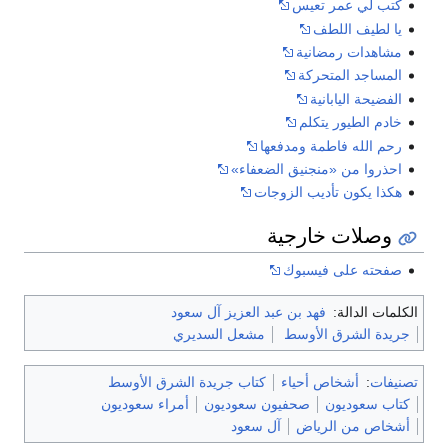
كُتب لي عمر تعيس
يا لطيف اللطف
مشاهدات رمضانية
المساجد المتحركة
الفضيحة اليابانية
خادم الطيور يتكلم
رحم الله فاطمة ومدفعها
احذروا من «منجنيق الضعفاء»
هكذا يكون تأديب الزوجات
وصلات خارجية
صفحته على فيسبوك
الكلمات الدالة:
فهد بن عبد العزيز آل سعود
جريدة الشرق الأوسط
مشعل السديري
تصنيفات
:
أشخاص أحياء
كتاب جريدة الشرق الأوسط
كتاب سعوديون
صحفيون سعوديون
أمراء سعوديون
أشخاص من الرياض
آل سعود