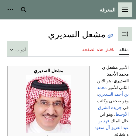
المعرفة
القائمة الرئيسية
بحث
أدوات
مشعل السديري
تبديل عرض جدول المحتويات
مقالة
ناقش هذه الصفحة
أدوات
الأمير
مشعل ن
مشعل السديري
محمد الأحمد
السديري
، هو الابن
الثاني للأمير
محمد
بن أحمد السديري
،
وهو صحفي وكاتب
في
جريدة الشرق
الأوسط
. وهو ابن
خال الملك
فهد بن
عبد العزيز آل سعود
وأشقائه.