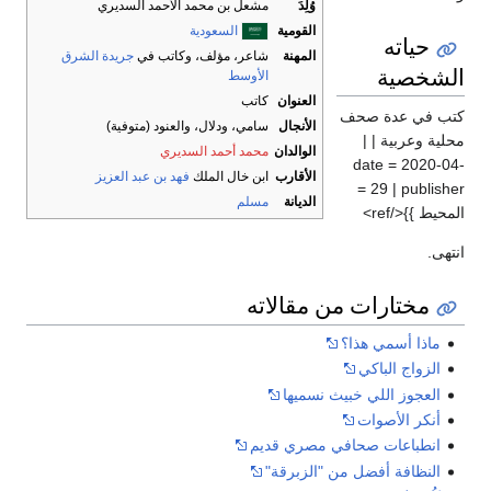
وُلِدَ
مشعل بن محمد الأحمد السديري
القومية
السعودية
حياته
المهنة
شاعر، مؤلف، وكاتب في
جريدة الشرق
الشخصية
الأوسط
العنوان
كاتب
كتب في عدة صحف
الأنجال
سامي، ودلال، والعنود (متوفية)
محلية وعربية | |
الوالدان
محمد أحمد السديري
date = 2020-04-
الأقارب
ابن خال الملك
فهد بن عبد العزيز
29 | publisher =
الديانة
مسلم
المحيط }}</ref>
انتهى.
مختارات من مقالاته
ماذا أسمي هذا؟
الزواج الباكي
العجوز اللي خبيث نسميها
أنكر الأصوات
انطباعات صحافي مصري قديم
النظافة أفضل من "الزبرقة"