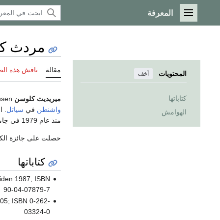
المعرفة
القائمة الرئيسية
مردث ك
مقالة
ناقش هذه ال
المحتويات
أخف
كتاباتها
ميريديث كلوسن
Meredith Clausen (و. 1942) هي مؤرخة معمارية أمريكية، وبروفيسور في مدرسة الفن وقسم العمارة في جامعة
واشنطن
في
سياتل
. ا
الهوامش
منذ عام 1979 في جامعة
حصلت على جائزة الكا
كتاباتها
 Leiden 1987; ISBN
90-04-07879-7
05; ISBN 0-262-
03324-0