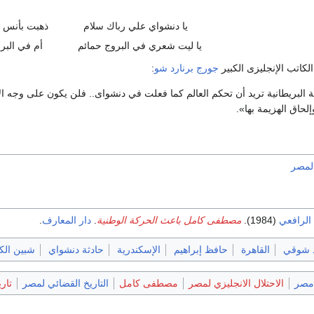
يا دنشواي علي رباك سلام‏
ذهبت بأنس رب
يا ليت شعري في البروج حمائم‏
أم في البرو
جورج برنارد شو
:
ية البريطانية تريد أن تحكم العالم كما فعلت في دنشواى.. فلن يكون على و
لحاق الهزيمة بها».
 لمصر
الرافعي
(1984).
مصطفى كامل باعث الحركة الوطنية
.
دار المعارف
.
 شوقي
القاهرة
حافظ إبراهيم
الإسكندرية
حادثة دنشواي
شبين الك
الاحتلال الانجليزي لمصر
مصطفى كامل
التاريخ القضائي لمصر
تار