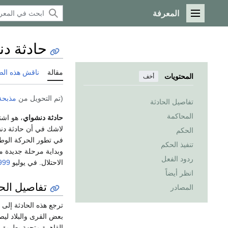
المعرفة
القائمة الرئيسية
حادثة د
مقالة
ناقش هذه ال
المحتويات
أخف
(تم التحويل من
مذبحة
تفاصيل الحادثة
المحاكمة
حادثة دنشواي
، هو اش
لاشك في أن حادثة دنش
الحكم
في تطور الحركة الوطنية
تنفيذ الحكم
وبداية مرحلة جديدة م
ردود الفعل
الاحتلال. في يوليو
999
انظر أيضاً
تفاصيل الحا
المصادر
ترجع هذه الحادثة إلى
القاهرة متجهة بطريق البر