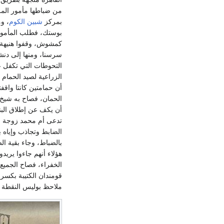
من ضباطها مأمور المر
بمركز
شبين الكوم
، و
بوستك، فطلب المأمور 
كمشوش، وقفوا هنيهة و
سرسنا، ومنها إلى دنش
التحوطات التي تكفل ع
الزراعية لصيد الحمام 
أن حمامتين كانتا واق
الحمان، فصاح به شيخ
أن يكف عن إطلاق البند
تدعى أم محمد زوجة م
الضابط وتجاذب وإياه ب
بالضباط، وجاء بقية ال
هؤلاء أنهم جاءوا يري
الخفراء، فصاح الجميع
قومندان الكتيبة بكسر
ملاحظ بوليس النقطة 