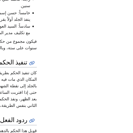
سنين.
خامساً: حسن إسما
ينفذ الجلد أولاً بق
سادساً: السيد ال
مع تكليف مدير المن
فيكون مجموع من حكم ع
سنوات على ستة، وبال
تنفيذ الحكم
كان تنفيذ الحكم بطري
المكان الذي مات فيه 
بالجلد إلى نقطة الشهد
حتى إذا اقتربت الساعة
بعد الظهر، ونفذ الحكم
الثاني بنفس الطريقة، 
ردود الفعل
قوبل هذا الحكم بالدهش