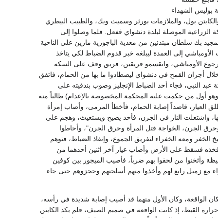
ة بوليس الشهداء
والكابتن بول، والملازمات بورثر وسميث ويك، والطبيب البيطري
 الزراعية الموصلة لبلدة دنشواي ففعل. فلما وصلوا إلى
مجيد بك سلطان مبتدئين من معدية الباجورية مارين على الناحية
أومباشي إلى العمدة ليبلغه خبر قدوم الضباط لكي يتاخذ
ولا رجوع الأومباشي، وانقسمو فريقين، فريق وقف على السكة
خلال أجران القمح في دنشواي ليصطادوا ما بها من الحمام، فاتفق
عبد النبي، فجاء أحد الضباط الإنجليز وصوب بندقيته على
 أول من حكمت عليه المحكمة المخصوصة بالإعدام) طالباً منه
لق العيار، قاصداً إصابة الحمام، فأخطأ المرمى، وأصاب إمرأة
، واشتعلت النار في الجرن، فأخذ يصيح ويستغيث، وهجم على
 وحرق الجرن، الخواجة قتل المرأة وحرق الجرن"، وأحاطوا
خ الخفر ومعه الخفراء لتفريق الجموع، وإنقاذ الضباط، فتوهم
في فخذه فسقط على الأرض وأصاب عيار آخر اثنين أحدهما من
ظة وأثخنوا من لحقوا بهم ضرباً، فأصيب الميجور بين كوفين
اء مع زميل رابع لهم وأخذوا منهم أسلحتهم وحجزوهم حتى جاء
مكان الواقعة، وكان الأول منهما قد أصيب إصابة شديدة في رأسه،
رارة القيظ، إذ كانت الواقعة في صميم الصيف، فلم يكد الكابتن