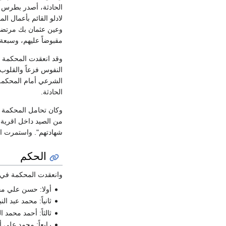
الحادثة، أصدر بطرس با
وعين عثمان بك مرتضى ر
مقبوضاً عليهم، وسبعة 
النفوس فزعاً والقلوب 
الشرعي أمام المحكمة،
الحادثة.
وكان تحامل المحكمة عل
من الصيد داخل اقرية، 
شهادتهم". واستمرت المحك
الحكم
وانعقدت المحكمة في صباح اليوم الرابع (الأربعاء
أولا: حسن علي م
ثانياً: محمد عبد ا
ثالثاً: أحمد محم
رابعاً: محمد علي