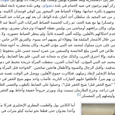
كز أنهم يرغبون في صيد الحمام في بلدة
دنشواي
، وهي بلدة صغيرة تابعة لنطق
مشهورة بكثرة حمامها، وهؤلاء الضباط هم: الميجور بين كوفن قومندان الكتيبة، 
من عبد المجيد بك سلطان أحد أعيان بلدة الواط، أن يعد لهم مركبات عند السكة
عسكرا بها مع بقية الجند، ثم ركب الخمسة الضباط المركبات التي أعدها عبد ال
واي، وكان يرافقهم أومباشي من بوليس نقطة الشهداء وترجمان مصري، وذهب ال
دم احتكاكهم بالأهلين، ولكنه ألفى العمدة غائباً، ولم ينتظر الضباط حضوره، 
من خلال الأشجار الملتفة هنا: وهؤلاء لم يصبهم أحد بسوء، والفريق الآخر جاس 
فتين على جرن مملوك لمحمد عبد النبي مؤذن القرية، وكان يشتغل به أخوه شحاتة 
 طاعن في السن يبلغ الخامسة والسبعين من عمره اسمه حسن علي محفوظ (وهو
قية، وإلا احترق الجرن، وكذلك صاح به شحاتة عبد النبي، فلم يعبأ الضابط، وأط
حمد عبد النبي المؤذن، كما أصاب الجرن، سقطت المرأة جريحة تتخبط في دمها
ندقيته، وأقبل الرجال والنسوة والأطفال هاجئين صائحين: "الخواجة قتل المرأة
ضباط الإنجليز لإنقاذ زميلهم، فتكاثرت جموع الأهلين، ووصل في الوقت نفسه شي
دون بهم شراً، فأطلقوا عليهم العيارات النارية، فأصاب واحد منهم شيخ الخفر 
" "شيخ الخفر قتل! شيخ الخفر قتل!"، وحملوا على الضابط بالطوب والعصى الغلي
 في ذراعه، وجرح الملازمان سميث ويك وبورثر جروحاً خفيفة وأحاط بهم الخفر
[1]
وأوصلهم إلى المعسكر.
أما الكابتن بول والطبيب البيطري الإنجليزي فتركا 
وأخذا يعدوان حتى قطعا نحو ثمانية كيلو مترات في ح