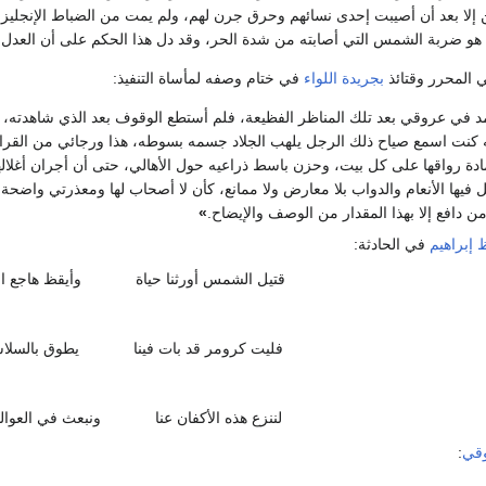
ين إلا بعد أن أصيبت إحدى نسائهم وحرق جرن لهم، ولم يمت من الضباط الإنجل
هو ضربة الشمس التي أصابته من شدة الحر، وقد دل هذا الحكم على أن العدل الإن
ي المحرر وقتائذ
بجريدة اللواء
في ختام وصفه لمأساة التنفيذ:
د في عروقي بعد تلك المناظر الفظيعة، فلم أستطع الوقوف بعد الذي شاهدته، ف
 كنت اسمع صياح ذلك الرجل يلهب الجلاد جسمه بسوطه، هذا ورجائي من القراء
ادة رواقها على كل بيت، وحزن باسط ذراعيه حول الأهالي، حتى أن أجران أغلال
ل فيها الأنعام والدواب بلا معارض ولا ممانع، كأن لا أصحاب لها ومعذرتي واضحة،
ن دافع إلا بهذا المقدار من الوصف والإيضاح.
»
إبراهيم‏
في الحادثة:‏
قتيل الشمس أورثنا حياة‏
وأيقظ هاجع ال
فليت كرومر قد بات فينا
‏يطوق بالسلا
لننزع هذه الأكفان عنا‏
‏ونبعث في العوا
قي
‏: