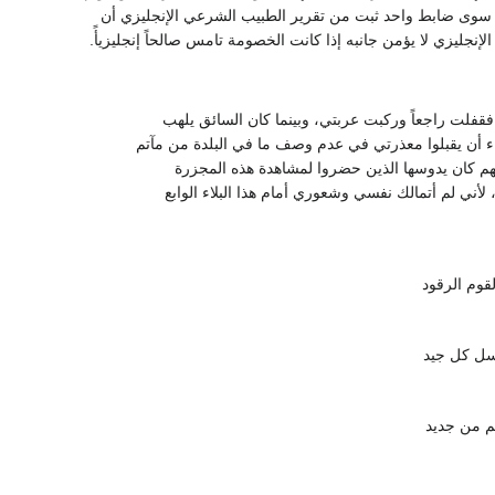
يز سوى ضابط واحد ثبت من تقرير الطبيب الشرعي الإنجليزي أن
جليزي لا يؤمن جانبه إذا كانت الخصومة تامس صالحاً إنجليزيأً.
قفلت راجعاً وركبت عربتي، وبينما كان السائق يلهب
 أن يقبلوا معذرتي في عدم وصف ما في البلدة من مآتم
هم كان يدوسها الذين حضروا لمشاهدة هذه المجزرة
 لأني لم أتمالك نفسي وشعوري أمام هذا البلاء الوابع
قوم الرقود
سل كل جيد
لم من جديد