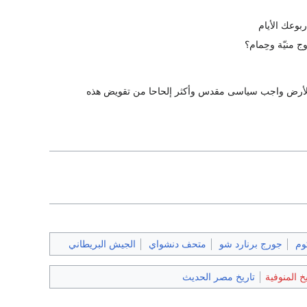
وعك الأيام‏
ج منيّة وحِمام‏؟
جه الأرض واجب سياسى مقدس وأكثر إلحاحا من تقويض هذه
وم
جورج برنارد شو
متحف دنشواي
الجيش البريطاني
يخ المنوفية
تاريخ مصر الحديث