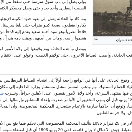
بولي يصل إلى باب سوق سرسنا حتى سقط من الإعياء
الطبيب البيطري وأخذ يعدو حتى وصل معسكر الكتيبة
وما كاد نبأ الحادثة يصل إلى بقية جنود الكتيبة الإ
يكادوا يقطعون بضعة كيلو مترات حتى بلغا سرسنا، و
فلاحاً مصرياً وهو سيد أحمد سعيد يقدم إليه قدحاً من
هشموا رأسه، ومات بين أيديهم، وذهب دمه هدراً ، و
دثة دنشواي.
ووصل نبأ هذه الحادثة يوم وقوعها إلى ولاة الأمور ف
ب الحادثة، وأصيب الضباط الآخرون، حتى تولاهم الغضب، وعولوا على الانتقام من أ
ن وقوع الحادثة، على أنها في الواقع راجعة أولاً إلى اقتحام الضباط البريطانيين
طياد الحمام المملوك لهم وذهب المستر متشل مستشار وزارة الداخلية إلى مكان 
 فيها بمنتهى السرعة، وأخذ ولاة الأمور يقبضون على الأهلين جزافاً، ونشرت
صح
الموالية للاحتالال يوم 18 يونيو قبل أن ينتهي التحقيق أن الأوامر صدرت بإعداد المشانق وإرسالها إ
نبأ، وتوقع أن أحاكماً صارمة بالإعدام ستصدرها المحكمة المخصوصة، وأن المحاك
ل، ولا حرمة للقانون.
وكان الأمر العالي الصادر في 25 فبراير 1895 بتأليف المحكمة المخصوصة التي تحكم فيما يق
والجنح على عساكر أو ضباط جيش الاحتلال لا يزال قائمة، ففي 20 يونيو