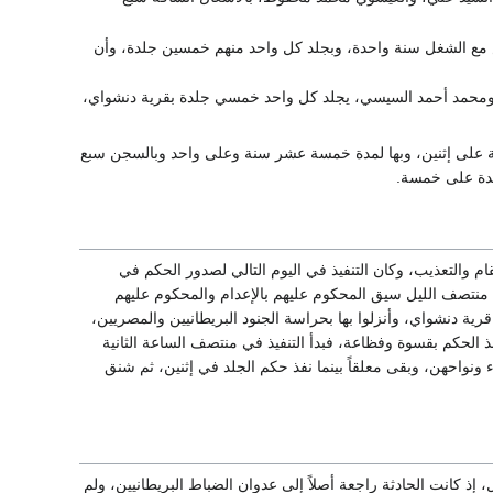
مع الشغل سنة واحدة، وبجلد كل واحد منهم خمسين جلدة، وأن
 ومحمد أحمد السيسي، يجلد كل واحد خمسي جلدة بقرية دنشواي،
قة على إثنين، وبها لمدة خمسة عشر سنة وعلى واحد وبالسجن سبع
لدة على خمسة.
 والتعذيب، وكان التنفيذ في اليوم التالي لصدور الحكم في
د منتصف الليل سيق المحكوم عليهم بالإعدام والمحكوم عليهم
ية دنشواي، وأنزلوا بها بحراسة الجنود البريطانيين والمصريين،
 الحكم بقسوة وفظاعة، فبدأ التنفيذ في منتصف الساعة الثانية
ونواحهن، وبقى معلقاً بينما نفذ حكم الجلد في إثنين، ثم شنق
ذ كانت الحادثة راجعة أصلاً إلى عدوان الضباط البريطانيين، ولم