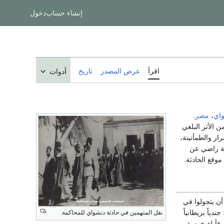
إنشاء حساب
دخول
اقرأ
عرض المصدر
تاريخ
أدوات
اي
،
مصر
.
 الأثر البلغي
ار والطمأنينة،
مة راضي عن
أن يتجولوا في
بعض القرى والبلاد ليصطادو الطيور ببنادقهم. وفي يوم الإثنين 11 يونيو 1906 غادرت كتيبة من نحو 150 جندياً بريطانياً
نقل المتهمين في حادثة دنشواي للمحاكمة.
 فأبلغ خمسة