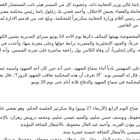
شا غالي وزير الحقانية ذاته، وعضوية كل من المستر هيثر نائب المستشار القضائ
ئيس أقلام وزارة الحقانية سكرتيراً للمحكمة، وبلغ عدد من قدمتم الادارة لمحا
من الغائبين.
وقد انعقدت المحكمة المخصوصة بهيئتها السالف ذكرها يوم ا
جزعاً، والجنود الإنجليزية والمصرية ترابط حولها وعلى مقربة منها، وأخذت في
 وكان إنجليزياً، أن وفاة الكابتن بول راجعة مباشرة غلى ضربة الشمس، وأنه ل
ى المتهمين بادياً أثناء سماع الشهود، حتى أنه حين كان أحد الشهود واسمه عبد
قال له المستر بوند: "ألا تعرف أن هذه المحكمة تعاقب الشهود الزور؟"، قال نع
مة في سماع الشهود والدفاع ثلاثة أيام حتى يوم 26 يونيو.
 27 يونيو) وتلا سكرتير الجلسة الحكم، وهو يقضي على كل من:
حفوظ، ويوسف حسن سليم، والسيد عيسى سليم، ومحمد درويش زهران، بالإعدام
لنبي مؤذن القرية، وأحمد عبد العال محفوظ، بالأشغال الشاقة المؤبدة.
د السيسي بالأشغال الشاقة خمسة عشرة سنة.
 أبو سمك، وعبده البقلي، وعلي علي شعلان، ومحمد مصطفى محفوظ، ورسلان ا