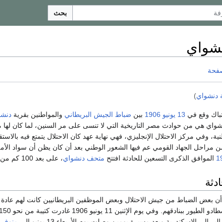
بحث
نشواي
صفحة
 دنشواي
)
تباك وقع في
13 يونيو
1906
بين
ضباط الجيش البريطاني
والمواطنين بقرية
دنشو
واي هي من حوادث مصر التاريخية التي لا تنسى على مر السنين، لما كان لها من
، وفي مركز الاحتلال الإنجليزي، فهي نهاية عهد كان الاحتلال يتمتع فيه بالاستقر
ن مراحل الجهاد القومي عم فيها الشعور الوطني بعد أن كان يظن أن سواد الأ
1
الموافق الذكرى التسعين للحادثة افتتح
متحف دنشواي
، على بعد 100 كم من موقع الحادثة.
دثة
 أن بعض الضباط من جيش الاحتلال وبعض الموظفين البريطانيين كانت لهم عادة 
 إلى الإسكندرية وبعد مسيرة يومين وصلت يوم الأربعاء 13 يونيو إلى
منوف
،