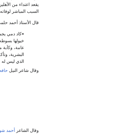
يقعد اعتداء من الأهل
السبب المباشر لوفاته 
قال الأستاذ أحمد حلم
«
كاد دمي يجم
خيولها بسوطه
عامة، وكآبة م
البشرية، وتأك
الذي ليس له م
وقال شاعر النيل
حافظ 
‏وقال الشاعر
أحمد شو