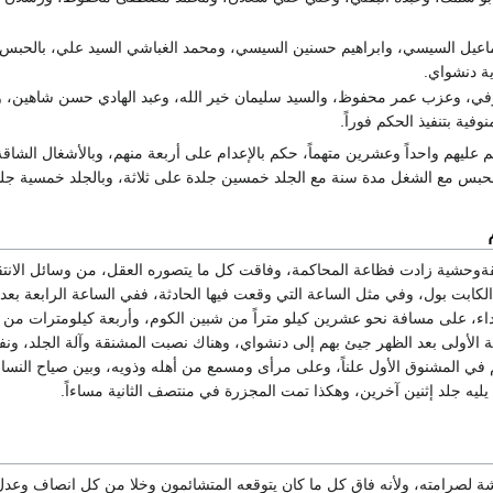
عيل السيسي، وابراهيم حسنين السيسي، ومحمد الغباشي السيد علي، بالحبس 
رية دنشواي.
عوفي، وعزب عمر محفوظ، والسيد سليمان خير الله، وعبد الهادي حسن شاهين،
وفية بتنفيذ الحكم فوراً.
ليهم واحداً وعشرين متهماً، حكم بالإعدام على أربعة منهم، وبالأشغال الشا
حبس مع الشغل مدة سنة مع الجلد خمسين جلدة على ثلاثة، وبالجلد خمسية ج
قةوحشية زادت فظاعة المحاكمة، وفاقت كل ما يتصوره العقل، من وسائل الانتقام
الكابت بول، وفي مثل الساعة التي وقعت فيها الحادثة، ففي الساعة الرابعة بع
اء، على مسافة نحو عشرين كيلو متراً من شبين الكوم، وأربعة كيلومترات من قر
 الأولى بعد الظهر جيئ بهم إلى دنشواي، وهناك نصبت المشنقة وآلة الجلد، ونفذ
 في المشنوق الأول علناً، وعلى مرأى ومسمع من أهله وذويه، وبين صياح النساء 
يليه جلد إثنين آخرين، وهكذا تمت المجزرة في منتصف الثانية مساءاً.
ة لصرامته، ولأنه فاق كل ما كان يتوقعه المتشائمون وخلا من كل انصاف وعدل، إ