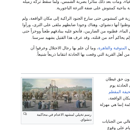
، ومات بعد ذلك متأثراً بضربة الشمس، ولما سقط تركه زميله
 بناحية كمنتوش على ضفة الترعة الباجورية.
نجليزية في كمشوس حتى سارع الجنود الراكبة إلى مكان الواقعة، ولم
ظنوا أنها دنشواي، وهناك وجودا ضابطهم ملقى على الثرى، ورأوا
 الماء، فظنوه من الضاربين، فأنحو عليه ببنادقهم طعناً ووخزاً حتى
لم يحاكم أحد من قتلته، وقد عرف هذا القتيل بشهيد سرسنا.
ي
المنوفية
والقاهرة
، وما أن علم بها رجال الاحتلال وعرفوا أن
هل القرية التي وقعت بها الحادثة انتقاما ذريعاً شنيعاً.
 بدون حق غيطان
الحادثة يوم
يفة المقطم
لى مكان الواقعة،
مة إنما هي مهزلة
رسم تخيلي لمشهد الاعدام في محاكمة
دنشواي.
ع بين الأهالي من الجنايات
 1906 أي قبل انقضاء سبعة أيام على وقوع