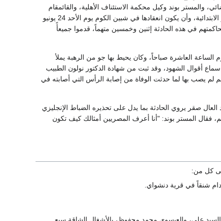
ي، والمستر بوند وكيل محكمة الاستئناف الأهلية، والقائمقام
لادلو القائم بأعمال المحاماة والقضاء بجيش الاحتلال، وأحمد فتحي بك زغلول باشا رئيس محكمة مصر الابتدائية، وأن يكون انعقادها في شبين الكوم يوم الأحد 24 يونيو
كمتهم في هذه الحادثة إثنين وخمسين متهماً، قدموا جميعأً
لأحد 24 يونيو بسراي المديرية بشبين الكوم الساعة العاشرة صباحاً، وكان يحيط بها جو من الرهبة يملأ
 سماع أقوال الشهود، وقد ثبت من شهادة الدكتور نولون الطبيب
م لم يصب بها لما حدثت الوفاة من إصابة الرأس التي أصابته في
 العال صقر يروي الحادثة بما يدل على تحذيره الضباط الإنجليزي
م، فقال المستر بوند: "أنا أعرف المصريين أمثالك كيف تكون
 شنقاً في قرية دنشواي.
لسيد علي، والعيسوي محمد محفوظ، بالأشغال الشاقة سبع