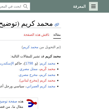
المعرفة
القائمة الرئيسية
محمد كريم (توضيح
مقالة
ناقش هذه الصفحة
(تم التحويل من
محمد كريم
)
محمد كريم
قد تشير للمقالات التالية:
محمد كريم
: (و.
1798
)، حاكم
الإسكندرية
محمد كّريم
،
ممثل
مصري
.
محمد كريم
،
مخرج
مصري
.
محمد كريم (مخرج لبناني)
.
محمد كريم العمراني
، سياسي ورجل أع
هذه
صفحة توضيح
مقال ما، من فضلك