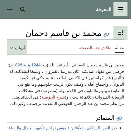
المعرفة
القائمة الرئيسية
بحث
أدوات
محمد بن قاسم دحمان
تبديل عرض جدول المحتويات
مقالة
ناقش هذه الصفحة
أدوات
محمد بن قاسم دحمان الغساني ، أبو عبد الله (ت.
1244 هـ
=
1828م
):
فرضي من فقهاء المالكية. كان مدرسا بالقيروان ، وشيخا للشاذلية. له
(تأليف) قدر كراستين قال الكناني: إطلعت عليه حكى فيه كيفية
الديوان ، وإجتماع أهله ، وكيف يكون ترتيب جلوسهم وما يقع في
المفاوضة بينهم والتناوب في الكلام. وله (منظومة) في مشكلات
الرسالة القيروانية، ثلاثمائة بيت ، و(
شرح الحوضية
) في العقائد وهى
من نظم محمد بن عبد الرحمن الحوضي المتقدمة ترجمته ، وغير ذلك.
المصادر
خير الدين الزركلي
, "
الأعلام: قاموس تراجم لأشهر الرجال والنساء