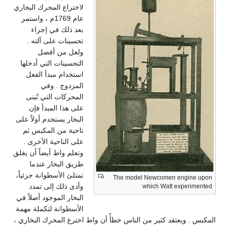
لاختراع المحرك البخاري
عام 1769م ، واستمر
بعد ذلك في إجراء
تحسينات على آلته .
ولعل من أفضل
التحسينات التي أدخلها
استخدام مبدأ الفعل
المزدوج . وفي
المحركات التي تُبنى
على هذا المبدأ فإن
البخار يستخدم أولاً على
ناحية من المكبس ثم
على الناحية الأخرى .
وتعلم واط أيضاً أن يغلق
طريق البخار عندما
تمتلئ الأسطوانة جزئياً،
The model Newcomen engine upon
وأدى ذلك إلى تمدد
which Watt experimented
البخار الموجود أصلاً في
الأسطوانة لتكملة مهمة
المكبس . ويعتقد كثير من الناس خطأً أن واط اخترع المحرك البخاري ،