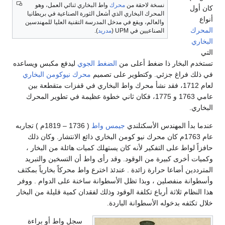
نسخة لاحقة من
محرك
واط البخاري ثنائي العمل، وهو
كان أول
المحرك البخاري الذي أشعل الثورة الصناعية في بريطانيا
أنواع
والعالم، ويقع في مدخل المدرسة التقنية العليا للمهندسين
المحرك
الصناعيين في UPM (
مدريد
).
البخاري
التي
تستخدم البخار ذا ضغط أعلى من
الضغط الجوي
ليدفع مكبس ويساعده
في ذلك فراغ جزئي. وكتطوير على تصميم
محرك نيوكومن البخاري
لعام 1712، فقد نشأ محرك واط البخاري في قفزات متقطعة بين
عامي 1763 و 1775، فكان ثاني خطوة عظيمة في تطوير المحرك
البخاري.
عندما بدأ المهندس الأسكتلندي
جيمس واط
( 1736 – 1819م ) تجاربه
عام 1763م كان محرك نيو كومن البخاري ذائع الانتشار. وكان ذلك
حافزاً لواط على التفكير لأنه كان يستهلك كميات هائلة من البخار ،
وكميات أخرى كبيرة من الوقود. وقد رأى واط أن التسخين والتبريد
المترددين أضاعا حرارة زائدة . عندئذ اخترع واط محركاً بخارياً بمكثف
وأسطوانة منفصلين ، وبذا تظل الأسطوانة ساخنة على الدوام . ووفر
هذا النظام ثلاثة أرباع تكلفة الوقود وذلك لفقدان كمية قليلة من البخار
خلال تكثفه بدخوله الأسطوانة الباردة.
سجل واط أو براءة