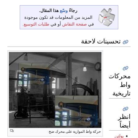
رجاءً
وسّع
هذا المقال.
المزيد من المعلومات قد تكون موجودة
في
صفحة النقاش
أو في
طلبات التوسيع
.
تحسينات لاحقة
محركات
واط
تاريخية
انظر
أيضاً
حركة واط الموازية على محرك ضخ
بولتن