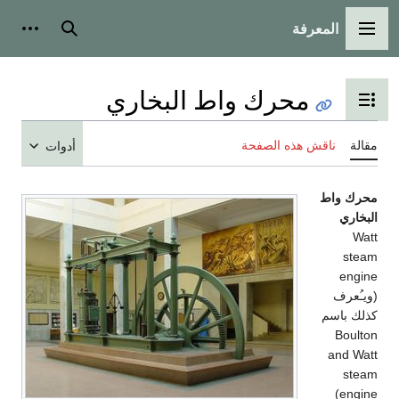
المعرفة
القائمة الرئيسية
بحث
أدوات
محرك واط البخاري
تبديل عرض جدول المحتويات
مقالة
ناقش هذه الصفحة
أدوات
محرك واط
البخاري
Watt
steam
engine
(ويـُعرف
كذلك باسم
Boulton
and Watt
steam
engine)