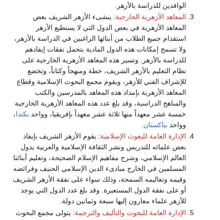
الوافدين للدراسة بالأزهر.
المعاهد الأزهرية الخارجية
: ينشىء الأزهر الشريف بعض
المعاهد الأزهرية في بعض الدول التي لا يستطيع الأزهر
استقدام جميع الطلاب من أبنائها الراغبين في الدراسة بالأزهر،
ولا تسمح إمكانات هذه الدول المادية بتحمل نفقات إيفادهم
للدراسة بالأزهر. وتسير هذه المعاهد الأزهرية الخارجية على
نظام التعليم بالأزهر الشريف، خطة ومنهجاً وكتاباً، وتخضع
للإشراف الفني للأزهر، ويقوم مجمع البحوث الإسلامية وقطاع
المعاهد الأزهرية بإمداد هذه المعاهد بالمدرسين والكتب
والمناهج الدراسية، وقد بلغ عدد هذه المعاهد الأزهرية الخارجية
خمسة عشر معهداً منها ثلاثة عشر معهداً بإفريقيا، وواحد
بكندا
،
وواحد
بباكستان
.
الإدارة العامة للبعوث الإسلامية
: يقوم الأزهر الشريف بإيفاد
بعض علمائه للتدريس ونشر الثقافة الإسلامية والعربية بدول
العالم الإسلامي، وشرح مفاهيم الإسلام الصحيحة، وتعليم أبنائنا
المسلمين في الخارج مبادىء الدين الإسلامي الحنيف وفرائضه
وقيمه وتعاليمه السمحة، وذلك سواء على نفقة الأزهر الشريف
أو على نفقة الدول المستعيرة. وقد بلغ عدد الدول التي يوجد
للأزهر علماء معارون إليها سبعة وثمانين دولة.
الإدارة العامة للبحوث والتأليف والترجمة
: يتولى مجمع البحوث