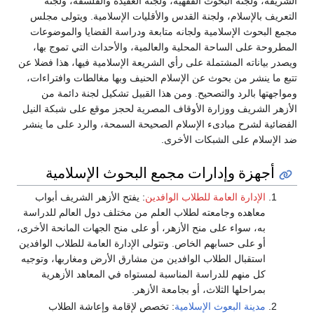
الشريفة، ولجنة البحوث الفقهية، ولجنة العقيدة والفلسفة، ولجنة
التعريف بالإسلام، ولجنة القدس والأقليات الإسلامية. ويتولى مجلس
مجمع البحوث الإسلامية ولجانه متابعة ودراسة القضايا والموضوعات
المطروحة على الساحة المحلية والعالمية، والأحداث التي تموج بها،
ويصدر بياناته المشتملة على رأي الشريعة الإسلامية فيها، هذا فضلا عن
تتبع ما ينشر من بحوث عن الإسلام الحنيف وبها مغالطات وافتراءات،
ومواجهتها بالرد والتصحيح. ومن هذا القبيل تشكيل لجنة دائمة من
الأزهر الشريف ووزارة الأوقاف المصرية لحجز موقع على شبكة النيل
الفضائية لشرح مبادىء الإسلام الصحيحة السمحة، والرد على ما ينشر
ضد الإسلام على الشبكات الأخرى.
أجهزة وإدارات مجمع البحوث الإسلامية
الإدارة العامة للطلاب الوافدين
: يفتح الأزهر الشريف أبواب
معاهده وجامعته لطلاب العلم من مختلف دول العالم للدراسة
به، سواء على منح الأزهر، أو على منح الجهات المانحة الأخرى،
أو على حسابهم الخاص. وتتولى الإدارة العامة للطلاب الوافدين
استقبال الطلاب الوافدين من مشارق الأرض ومغاربها، وتوجيه
كل منهم للدراسة المناسبة لمستواه في المعاهد الأزهرية
بمراحلها الثلاث، أو بجامعة الأزهر.
مدينة البعوث الإسلامية
: تخصص لإقامة وإعاشة الطلاب