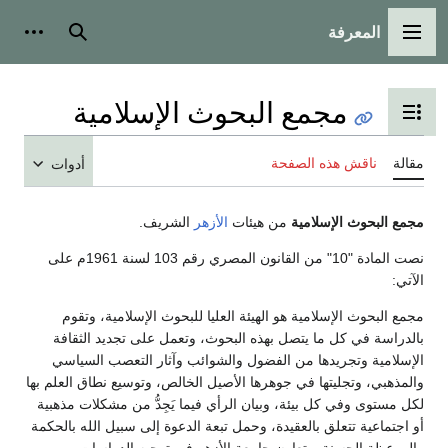
المعرفة
القائمة الرئيسية
بحث
أدوات
مجمع البحوث الإسلامية
تبديل عرض جدول المحتويات
مقالة
ناقش هذه الصفحة
أدوات
مجمع البحوث الإسلامية
من هيئات
الأزهر
الشريف.
نصت المادة "10" من القانون المصري رقم 103 لسنة 1961م على
الآتي:
مجمع البحوث الإسلامية هو الهيئة العليا للبحوث الإسلامية، وتقوم
بالدراسة في كل ما يتصل بهذه البحوث، وتعمل على تجديد الثقافة
الإسلامية وتجريدها من الفضول والشوائب وآثار التعصب السياسي
والمذهبي، وتجليتها في جوهرها الأصيل الخالص، وتوسيع نطاق العلم بها
لكل مستوى وفي كل بيئة، وبيان الرأي فيما يَجِدُّ من مشكلات مذهبية
أو اجتماعية تتعلق بالعقيدة، وحمل تبعة الدعوة إلى سبيل الله بالحكمة