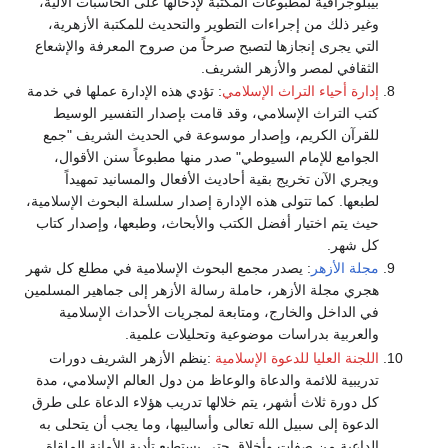
بيبلوجرافية لمطبوعات المكتبة لإدخالها على الحاسبات الآلية،
وغير ذلك من إجراءات التطوير والتحديث للمكتبة الأزهرية،
التي يجرى إنجازها لتصبح صرحاً من صروح المعرفة والإشعاع
الثقافي لمصر والأزهر الشريف.
إدارة أحياء التراث الإسلامي
: تؤدي هذه الإدارة عملها في خدمة
كتب التراث الإسلامي، وقد قامت بإصدار التفسير الوسيط
للقرآن الكريم، وإصدار موسوعة في الحديث الشريف "جمع
الجوامع للإمام السيوطي" صدر منها مطبوعاً سنن الأقوال،
ويجري الآن تخريج بقية أحاديث الأفعال والمسانيد تمهيداً
لطبعها. كما تتولى هذه الإدارة إصدار سلسلة البحوث الإسلامية،
حيث يتم اختيار أفضل الكتب والأبحاث، وطبعها، وإصدار كتاب
كل شهر.
مجلة الأزهر
: يصدر مجمع البحوث الإسلامية في مطلع كل شهر
هجري مجلة الأزهر، حاملة رسالة الأزهر إلى جماهير المسلمين
في الداخل والخارج، ومتابعة لمجريات الأحداث الإسلامية
والعربية بدراسات موضوعية وتحليلات علمية.
اللجنة العليا للدعوة الإسلامية
:ينظم الأزهر الشريف دورات
تدريبية للائمة والدعاة والوعاظ من دول العالم الإسلامي، مدة
كل دورة ثلاث أشهر، يتم خلالها تدريب هؤلاء الدعاة على طرق
الدعوة إلى سبيل الله تعالى وأساليبها، وما يجب أن يتحلى به
الداعية من صفات وأخلاق حتى يستطيع تأدية الأمانة الملقاة