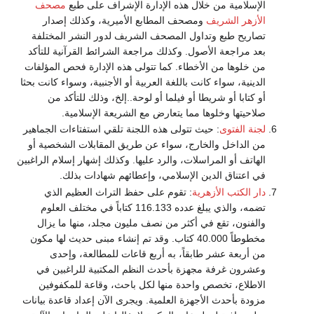
الإسلامية من خلال هذه الإدارة الإشراف على طبع
مصحف
الأزهر الشريف
ومصحف المطابع الأميرية، وكذلك إصدار
تصاريح طبع وتداول المصحف الشريف لدور النشر المختلفة
بعد مراجعة الأصول. وكذلك مراجعة الشرائط القرآنية للتأكد
من خلوها من الأخطاء. كما تتولى هذه الإدارة فحص المؤلفات
الدينية، سواء كانت باللغة العربية أو الأجنبية، وسواء كانت بحثا
أو كتابا أو شريطا أو فيلما أو لوحة..إلخ، وذلك للتأكد من
صلاحيتها وخلوها مما يتعارض مع الشريعة الإسلامية.
لجنة الفتوى
: حيث تتولى هذه اللجنة تلقي استفتاءات الجماهير
من الداخل والخارج، سواء عن طريق المقابلات الشخصية أو
الهاتف أو المراسلات، والرد عليها. وكذلك إشهار إسلام الراغبين
في اعتناق الدين الإسلامي، وإعطائهم شهادات بذلك.
دار الكتب الأزهرية
: تقوم على حفظ التراث العظيم الذي
تضمه، والذي يبلغ عدده 116.133 كتاباً في مختلف العلوم
والفنون، تقع في أكثر من نصف مليون مجلد، منها ما يزال
مخطوطاً 40.000 كتاب. وقد تم إنشاء مبنى حديث لها مكون
من أربعة عشر طابقاً، به أربع قاعات للمطالعة، وإحدى
وعشرون غرفة مجهزة بأحدث النظم المكتبية للراغبين في
الاطلاع، تخصص واحدة منها لكل باحث، وقاعة للمكفوفين
مزودة بأحدث الأجهزة العلمية. ويجرى الآن إعداد قاعدة بيانات