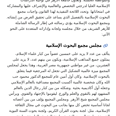
والموعظة الحسنة. وتعاون جامعة الأزهر في توجيه الدراسات
الإسلامية العليا لدرجتي التخصص والعالمية والإشراف عليها والمشاركة
في امتحاناتها. وتحدد اللائحة التنفيذية لهذا القانون واجبات مجمع
البحوث الإسلامية بالتفصيل الذي يساعد على تحقيق الغرض من إنشائه.
ومجمع البحوث الإسلامية يؤدي رسالته في إطار الرسالة الشاملة
للأزهر الشريف من خلال مجلسه ولجانه وإداراته المتعددة على النحو
الآتي:
مجلس مجمع البحوث الإسلامية
يتألف من عدد لا يزيد على خمسين عضواً من كبار علماء الإسلام،
يمثلون جميع المذاهب الإسلامية، ويكون من بينهم عدد، لا يزيد على
العشرين، من غير مواطني جمهورية مصر العربية، وهذا يجعل لمجلس
المجمع ميزة عالمية التشكيل التي تجعل له المرجعية فيما يتعلق
بالبحوث الإسلامية. وكان أول أمين عام للمجمع الدكتور محمود حب
الله وكان شخصبة عالمية أكسبت المجمع مصداقية بالعالم الإسلامي
وجعله أول أكاديمية بحثية .وشكله من بين كبار رجال الدين بالعالم
المشهود لهم بالتقوي والعلم والورع. ليقوموا بالإجتهاد والفتوي. ويرأس
مجلس المجمع شيخ الأزهر. ومجلس المجمع يؤلف من بين أعضائه
لجانا أساسية تختص كل منها بجانب من البحوث في مجال الثقافة
الإسلامية، مثل: لجنة بحوث القرآن الكريم، ولجنة بحوث السنة النبوية