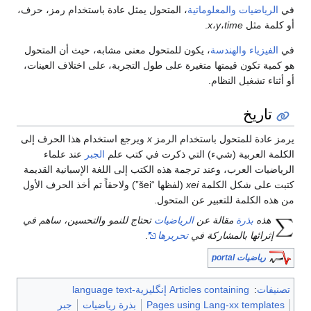
في
الرياضيات
والمعلوماتية
، المتحول يمثل عادة باستخدام رمز، حرف،
أو كلمة مثل
time
،
y
،
x
.
في
الفيزياء
والهندسة
، يكون للمتحول معنى مشابه، حيث أن المتحول
هو كمية تكون قيمتها متغيرة على طول التجربة، على اختلاف العينات،
أو أثناء تشغيل النظام.
تاريخ
يرمز عادة للمتحول باستخدام الرمز
x
ويرجع استخدام هذا الحرف إلى
الكلمة العربية (شيء) التي ذكرت في كتب علم
الجبر
عند علماء
الرياضيات العرب، وعند ترجمة هذه الكتب إلى اللغة الإسبانية القديمة
كتبت على شكل الكلمة
xei
(لفظها “šei”) ولاحقاً تم أخذ الحرف الأول
من هذه الكلمة للتعبير عن المتحول.
هذه
بذرة
مقالة عن
الرياضيات
تحتاج للنمو والتحسين، ساهم في
إثرائها بالمشاركة في
تحريرها
.
رياضيات portal
تصنيفات
:
Articles containing إنگليزية-language text
Pages using Lang-xx templates
بذرة رياضيات
جبر