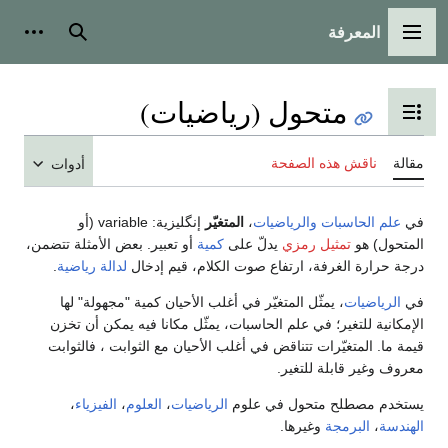
المعرفة
القائمة الرئيسية
بحث
أدوات
متحول (رياضيات)
تبديل عرض جدول المحتويات
مقالة
ناقش هذه الصفحة
أدوات
في
علم الحاسبات
والرياضيات
،
المتغيّر
إنگليزية:
variable
(أو
المتحول) هو
تمثيل رمزي
يدلّ على
كمية
أو تعبير. بعض الأمثلة تتضمن،
درجة حرارة الغرفة، ارتفاع صوت الكلام، قيم إدخال
لدالة رياضية
.
في
الرياضيات
، يمثّل المتغيّر في أغلب الأحيان كمية "مجهولة" لها
الإمكانية للتغير؛ في علم الحاسبات، يمثّل مكانا فيه يمكن أن تخزن
قيمة ما. المتغيّرات تتناقض في أغلب الأحيان مع الثوابت ، فالثوابت
معروف وغير قابلة للتغير.
يستخدم مصطلح متحول في علوم
الرياضيات
،
العلوم
،
الفيزياء
،
الهندسة
،
البرمجة
وغيرها.