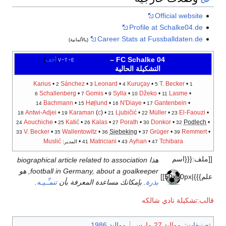
Of
Profile a
Career Stats at Fus
(بالألمانية)
–
FC Schalke 
e
t
v
أخف
التشكيلة الحالية
Karius
•
Sánchez
•
Leonard
•
Kuruçay
•
2
3
4
5
Schallenberg
•
Gomis
•
Sylla
•
Džeko
6
7
9
10
Bachmann
•
Højlund
•
N'Diaye
•
Ga
14
15
16
17
Antwi-Adjei
•
Karaman
(
c
) •
Ljubičić
•
Müll
18
19
21
22
Aouchiche
•
Katić
•
Kalas
•
Porath
•
Don
24
25
26
27
30
V. Becker
•
Wallentowitz
•
Siebeking
•
Grü
33
35
36
37
Muslić
•
Matriciani
•
Ayhan
•
47
43
41
المدير:
هذا biographical article related to association
football in Germany, about a goalkeeper, هو
بذرة
. بإمكانك مساعدة المعرفة بأن
تنمـِّـيـه
.
شالكه
مواليد 1986