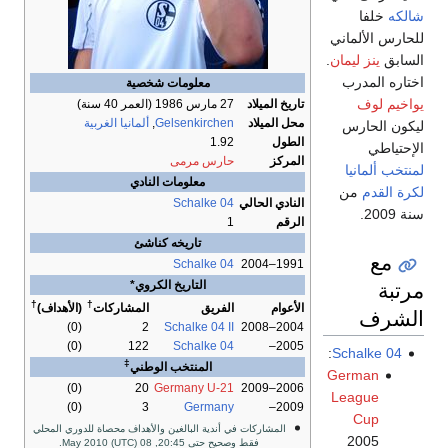
معلومات شخصية
تاريخ الميلاد
27 مارس 1986
(العمر 40 سنة)
محل الميلاد
Gelsenkirchen
,
ألمانيا الغربية
الطول
1.92
المركز
حارس مرمى
معلومات النادي
النادي الحالي
Schalke 04
الرقم
1
تاريخه كناشئ
Schalke 04
1991–2004
التاريخ الكروي*
†
†
الأعوام
الفريق
المشاركات
(الأهداف)
(0)
2
Schalke 04 II
2004–2008
(0)
122
Schalke 04
2005–
‡
المنتخب الوطني
(0)
20
Germany U-21
2006–2009
(0)
3
Germany
2009–
المشاركات في أندية البالغين والأهداف محصاة للدوري المحلي
فقط وصحيح حتى 20:45, 08 May 2010 (UTC).