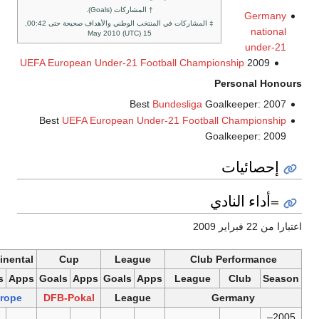
† المشاركات (Goals).
‡ المشاركات في المنتخب الوطني والأهداف صحيحة حتى 00:42,
15 May 2010 (UTC)
UEFA European Under-21 Football Champion
Pe
Best
Bundesliga
Goal
Best
UEFA European Under-21 Football 
Goal
دي
Total
Continental
Cup
League
Club P
Goals
Apps
Goals
Apps
Goals
Apps
Goals
Apps
League
Total
Europe
DFB-Pokal
League
Ge