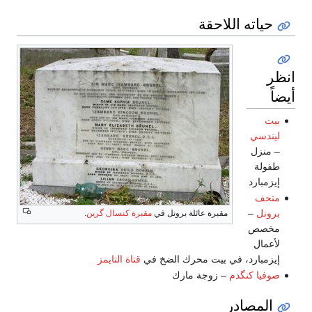
حياته اللاحقة
انظر
أيضاً
بيت
ليندسي
– منزل
طفولة
إيزمبارد
متحف
برونل
–
مقبرة عائلة برونل في
مقبرة كنسال گرين
.
مخصص
لأعمال
إيزمبارد، في بيت محرك الضخ في
قناة التايمز
صوفيا كنگدم
– زوجة مارك
المصادر