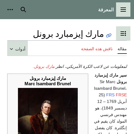
المعرفة
القائمة الرئيسية
بحث
أدوات
مارك إيزمبارد برونل
تبديل عرض جدول المحتويات
مقالة
ناقش هذه الصفحة
أدوات
لمعلومات عن لاعب الكرة الأمريكي، انظر
مارك برونل
.
سير مارك إيزمبارد
مارك إيزمبارد برونل
برونل
Sir Marc
Marc Isambard Brunel
Isambard Brunel،
(25
FRS
FRSE
أبريل 1769 – 12
ديسمبر 1849)، هو
مهندس فرنسي
المولد كان يقيم في
إنگلترة. كان يفضل