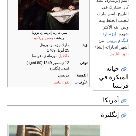
اسم إيزمبارد، لكنه
كان يشترك في
التاريخ باسم مارك
لتجنب الخلط بينه
وبين ابنه الأكثر
سي مارك إيزمبارد برونل،
شهرة،
إيزمبارد
بريشة
جيمس نورثكوت
كنگدم برونل
. من
وُلِدَ
مارك إيزمابرد برونل
أشهر انجازاته إنشاء
25 أبريل 1769
نفق التايمز
.
هاكڤيل
، نورماندي، فرنسا
توفي
12 ديسمبر 1849
(aged 80)
حياته
لندن، إنگلترة
المبكرة في
القومية
فرنسي
عـُرِف بـ
نفق التايمز
فرنسا
أمريكا
إنگلترة