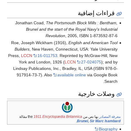
قراءات إضافية
Jonathan Coad,
The Portsmouth Block Mills : Bentham,
Brunel and the start of the Royal Navy's Industrial
Revolution
, 2005, ISBN 1-873592-87-6
Roe, Joseph Wickham (1916),
English and American Tool
Builders
, New Haven, Connecticut, USA: Yale University
Press,
LCCN
16-011753
. Reprinted by McGraw-Hill, New
York and London, 1926 (
LCCN
27-024075
); and by
Lindsay Publications, Inc., Bradley, IL, USA (ISBN 978-0-
917914-73-7). Also
available online
via Google Book
Search.
وصلات خارجية
معرفة المصادر
بها نص من the
Encyclopædia Britannica
1911
مقالة
.
Brunel, Sir Marc Isambard
Biography