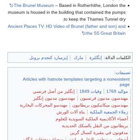
The Brunel Museum
– Based in Rotherhithe, London the
museum is housed in the building that contained the pumps
to keep the Thames Tunnel dry.
Ancient Places TV: HD Video of Brunel (father and son) and
the SS Great Britain
الكلمات الدالة:
إنگلترة
مارك
إيزمبارد كنجدم برونل
تصنيفات
:
Articles with hatnote templates targeting a nonexistent
page
مواليد 1769
وفيات 1849
إنگليز من أصل فرنسي
مهندسون مدنيون فرنسيون
مهندسون مدنيون إنگليز
مهندسون ميكانيكيون بريطانيون
مهندسو المحركات البخارية
زملاء الجمعية الملكية
بناة آلات الورش
أعضاء الأكاديمية الملكية السويدية للعلوم
بريطانيون من النقل بالسكك الحديدية
مدفونون في مقبرة كنسال گرين
أشخاص مرتبطون بالنقل في لندن
سجناء ومعتقلون إنگليز