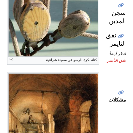
سجن
المدين
نفق
التايمز
انظر أيضاً:
نفق التايمز
كتلة بكرة للرسو في سفينة شراعية.
مشكلات