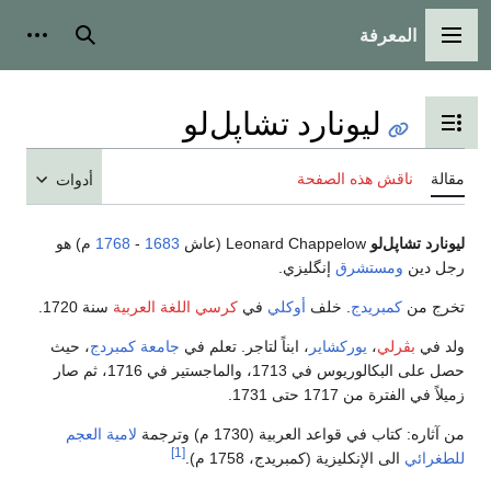
المعرفة
القائمة الرئيسية
بحث
أدوات
ليونارد تشاپل‌لو
تبديل عرض جدول المحتويات
مقالة
ناقش هذه الصفحة
أدوات
ليونارد تشاپل‌لو
Leonard Chappelow (عاش
1683
-
1768
م) هو
رجل دين
ومستشرق
إنگليزي.
تخرج من
كمبريدج
. خلف
أوكلي
في
كرسي اللغة العربية
سنة 1720.
ولد في
بڤرلي
،
يوركشاير
، ابناً لتاجر. تعلم في
جامعة كمبردج
، حيث
حصل على البكالوريوس في 1713، والماجستير في 1716، ثم صار
زميلاً في الفترة من 1717 حتى 1731.
من آثاره: كتاب في قواعد العربية (1730 م) وترجمة
لامية العجم
[1]
للطغرائي
الى الإنكليزية (كمبريدج، 1758 م).