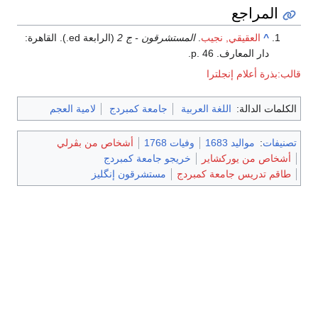
المراجع
^
العقيقي, نجيب
.
المستشرقون - ج 2
(الرابعة ed.). القاهرة:
دار المعارف. p. 46.
قالب:بذرة أعلام إنجلترا
الكلمات الدالة:
اللغة العربية
جامعة كمبردج
لامية العجم
تصنيفات
:
مواليد 1683
وفيات 1768
أشخاص من بڤرلي
أشخاص من يوركشاير
خريجو جامعة كمبردج
طاقم تدريس جامعة كمبردج
مستشرقون إنگليز