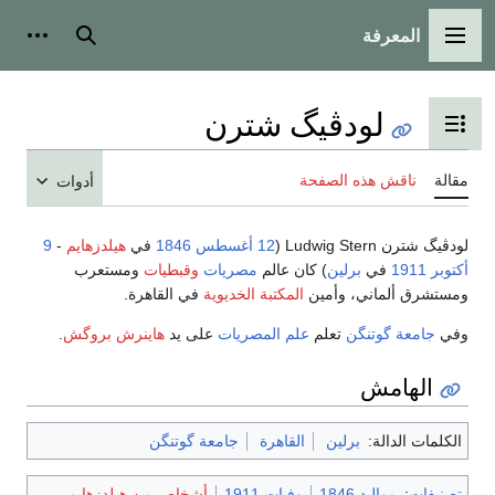
المعرفة
القائمة الرئيسية
بحث
أدوات
لودڤيگ شترن
تبديل عرض جدول المحتويات
مقالة
ناقش هذه الصفحة
أدوات
لودڤيگ شترن Ludwig Stern ‏(
12 أغسطس
1846
في
هيلدزهايم
-
9
أكتوبر
1911
في
برلين
) كان عالم
مصريات
وقبطيات
ومستعرب
ومستشرق ألماني، وأمين
المكتبة الخديوية
في القاهرة.
وفي
جامعة گوتنگن
تعلم
علم المصريات
على يد
هاينرش بروگش
.
الهامش
الكلمات الدالة:
برلين
القاهرة
جامعة گوتنگن
تصنيفات
:
مواليد 1846
وفيات 1911
أشخاص من هيلدزهايم