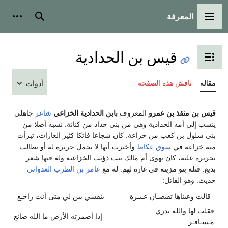
المعرفة
القائمة الرئيسية
بحث
أدوات
قيس بن الحدادية
تبديل عرض جدول المحتويات
مقالة
ناقش هذه الصفحة
أدوات
قيس بن منقذ بن عمرو
المعروف
بابن الحدادية الخزاعي
شاعر
جاهلي
ينسب إلى أمه الحدادية وهي من بني حداد من كنانة. نسبه أصلا من
بني سلول بن كعب من خزاعة. كان شجاعا فاتكا كثير الغارات، تبرأت
منه خزاعة في
سوق عكاظ
وأخبرت أنها لا تحمل جريرة له أو تطالب
بجريرة عليه، كان يهوى أم مالك بنت ذؤيب الخزاعية وله فيها شعر
بديع. قتله بنو مزينة في غارة لهم. له مع
عامر بن الظرب العدواني
حديث. وهو القائل:
قالت وعيناها تفيضـان عـبـرة
بنفسي بين لي متى أنت راجـع
فقلت لها والله يدري
إذا أضمرته الأرض ما الله صانع
مـسـافـر