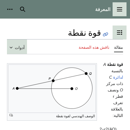
المعرفة
القائمة الرئيسية
بحث
أدوات
قوة نقطة
تبديل عرض جدول المحتويات
مقالة
ناقش هذه الصفحة
أدوات
قوة نقطة
A
بالنسبة
لدائرة
C
ذات مركز
O
ونصف
قطر r
تعرف
بالعلاقة
التالية:
الوصف الهندسي لقوة نقطة
.
2
−
r
2
)
A
O
(