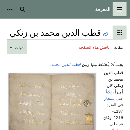
المعرفة
القائمة الرئيسية
بحث
أدوات
قطب الدين محمد بن زنكي
تبديل عرض جدول المحتويات
مقالة
ناقش هذه الصفحة
أدوات
يجب ألا يـُخلـَط بينها وبين
قطب الدين محمد
.
قطب الدين
محمد بن
زنكي
كان
أميراً
زنكياً
على
سنجار
في الفترة
1197-
1219. وكان
قد خلف