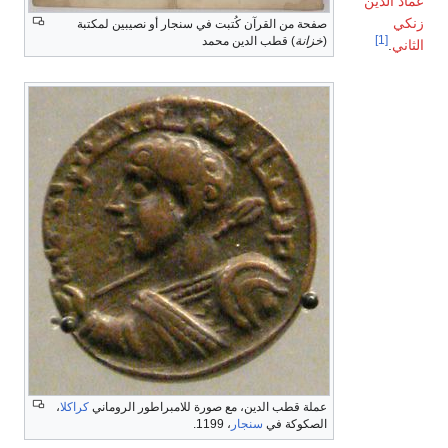
عماد الدين
زنكي
صفحة من القرآن كُتبت في سنجار أو نصيبين لمكتبة
[1]
(
خزانة
) قطب الدين محمد
الثاني
.
عملة قطب الدين، مع صورة للامبراطور الروماني
كراكلا
،
الصكوكة في
سنجار
، 1199.