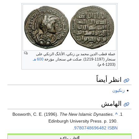
عملة قطب الدين محمد بن زنكي، الأتابگ الزنكي على
سنجار (1197-1219). صكت في سنجار. مؤرخة
600 هـ
(1203-4 م).
انظر أيضاً
زنكيون
الهامش
Bosworth, C. E. (1996).
The New Islamic Dynasties
.
^
Edinburgh University Press. p. 190.
.
9780748696482
ISBN
ألقاب ملكية