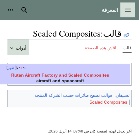
المعرفة
القائمة الرئيسية
بحث
أدوات شخص
قالب
:
Scaled Composites
لب
ناقش هذه الصفحة
أدوات
e
t
v
أظهر
Rutan Aircraft Factory and Scaled Composites
aircraft and spacecraft
صنيفان
:
قوالب تصفح طائرات حسب الشركة المنتجة
Scaled Composites
 تعديل لهذه الصفحة كان في 07:40, 14 أبريل 2026.