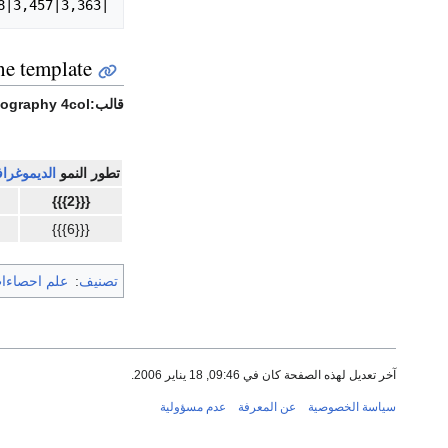
|3,363|3,457|3,898|3,748}}

he template
قالب:Demography 4col
تطور النمو
الديموغرا
{{{2}}}
{{{6}}}
تصنيف
:
علم احصاءا
آخر تعديل لهذه الصفحة كان في 09:46, 18 يناير 2006.
سياسة الخصوصية
عن المعرفة
عدم مسؤولية