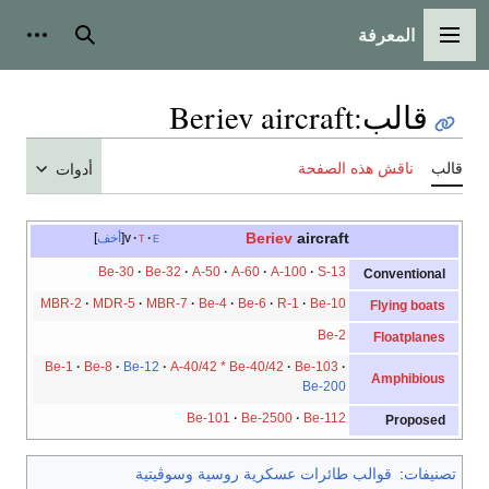
المعرفة
القائمة الرئيسية
بحث
أدوات
قالب
:
Beriev aircraft
قالب
ناقش هذه الصفحة
أدوات
Beriev
aircraft
e
t
v
أخف
Be-30
Be-32
A-50
A-60
A-100
S-13
Conventional
MBR-2
MDR-5
MBR-7
Be-4
Be-6
R-1
Be-10
Flying boats
Be-2
Floatplanes
Be-1
Be-8
Be-12
A-40/42 * Be-40/42
Be-103
Amphibious
Be-200
Be-101
Be-2500
Be-112
Proposed
تصنيفات
:
قوالب طائرات عسكرية روسية وسوڤيتية