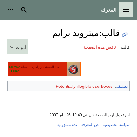
المعرفة
القائمة الرئيسية
بحث
أدوات
قالب
:
ميترويد برايم
قالب
ناقش هذه الصفحة
أدوات
هذا المستخدم يلعب سلسلة
Metroid
.
Prime
تصنيف
:
Potentially illegible userboxes
آخر تعديل لهذه الصفحة كان في 19:49, 26 يناير 2007.
سياسة الخصوصية
عن المعرفة
عدم مسؤولية