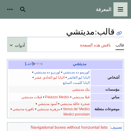
المعرفة
القائمة الرئيسية
بحث
أدوات
قالب
:
مديتشي
قالب
ناقش هذه الصفحة
أدوات
مديتشي
e
t
v
أخف
كوزيمو ده مديتشي
•
لورنزو ده مديتشي
•
أشخاص
البابا ليو العاشر
•
البابا ليو الحادي عشر
•
البابا كلمنت السابع
مؤسسات
بنك مديتشي
مباني
ڤيلا مديتشي
•
Palazzo Medici
•
ڤيلات مديتشي
شجرة عائلة مديتشي
•
أسود مديتشي
•
موضوعات متعلقة
Venus de' Medici
•
مزهرية مديتشي
•
نافورة مدتيشي
•
Medici porcelain
تصنيف
:
Navigational boxes without horizontal lists