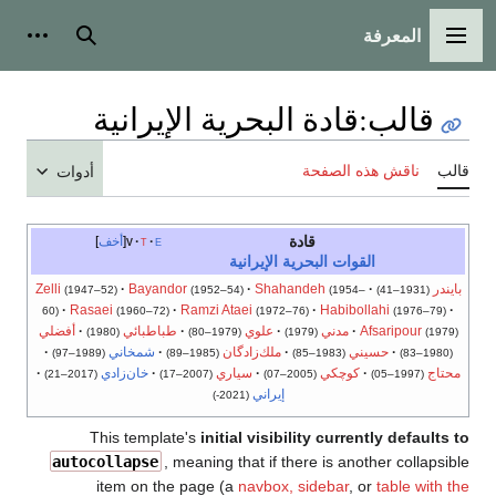
المعرفة
القائمة الرئيسية
بحث
أدوات
قالب
:
قادة البحرية الإيرانية
قالب
ناقش هذه الصفحة
أدوات
قادة
e
t
v
أخف
القوات البحرية الإيرانية
بايندر
Shahandeh
Bayandor
Zelli
(1947–52)
(1952–54)
(1954–
(1931–41)
Rasaei
Ramzi Ataei
Habibollahi
60)
(1960–72)
(1972–76)
(1976–79)
Afsaripour
مدني
علوي
طباطبائي
أفضلي
(1980)
(1979–80)
(1979)
(1979)
حسيني
ملك‌زادگان
شمخاني
(1989–97)
(1985–89)
(1983–85)
(1980–83)
محتاج
كوچكي
سياري
خان‌زادي
(2017–21)
(2007–17)
(2005–07)
(1997–05)
إيراني
(2021-)
This template's
initial visibility currently defaults to
autocollapse
, meaning that if there is another collapsible
item on the page (a
navbox, sidebar
, or
table with the