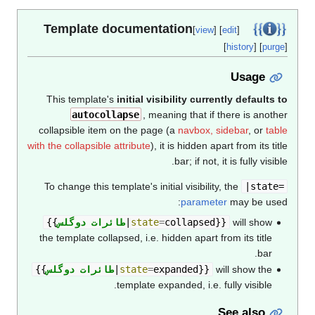
Template documentation
[
view
] [
edit
]
[
history
] [
purge
]
Usage
This template's
initial visibility currently defaults to
autocollapse
, meaning that if there is another
collapsible item on the page (a
navbox, sidebar
, or
table
with the collapsible attribute
), it is hidden apart from its title
bar; if not, it is fully visible.
To change this template's initial visibility, the
|state=
parameter
may be used:
will show
}}
collapsed
=
state
|
طائرات دوگلس
{{
the template collapsed, i.e. hidden apart from its title
bar.
will show the
}}
expanded
=
state
|
طائرات دوگلس
{{
template expanded, i.e. fully visible.
See also