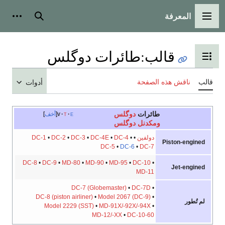
المعرفة
القائمة الرئيسية
بحث
أدوات
قالب
:
طائرات دوگلس
تبديل عرض جدول المحتويات
قالب
ناقش هذه الصفحة
أدوات
طائرات
دوگلس
e
t
v
أخف
ومكدنل دوگلس
دولفين
•
•
DC-4
•
DC-4E
•
DC-3
•
DC-2
•
DC-1
Piston-engined
DC-5
•
DC-6
•
DC-7
DC-8
•
DC-9
•
MD-80
•
MD-90
•
MD-95
•
DC-10
•
Jet-engined
MD-11
DC-7 (Globemaster)
•
DC-7D
•
DC-8 (piston airliner)
•
Model 2067 (DC-9)
•
لم تُطور
Model 2229 (SST)
•
MD-91X/-92X/-94X
•
MD-12/-XX
•
DC-10-60