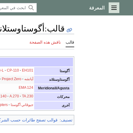
المعرفة
القائمة الرئيسية
قالب
:
أگوستاوستلان
قالب
ناقش هذه الصفحة
-L
CP-110
EH101
أگوستا
أپاتشه
Project Zero
أگوستاوستلاند
EMA 124
Meridionali/Agusta
.140
A.270
TA.230
محركات
جيوڤاني أگوستا
pters
أخرى
تصنيف
:
قوالب تصفح طائرات حسب الشركة