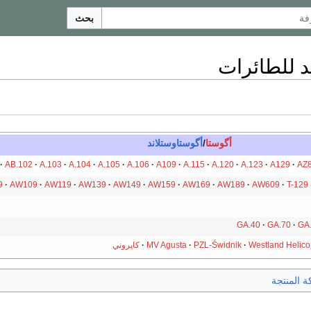
بحث
د للطائرات
أگوستا
/
أگوستاوستلاند
AB.102
A.103
A.104
A.105
A.106
A109
A.115
A.120
A.123
A129
AZ8
9
AW109
AW119
AW139
AW149
AW159
AW169
AW189
AW609
T-129
GA.40
GA.70
GA
Westland Helico
PZL-Świdnik
MV Agusta
كاپروني
 المنتجة