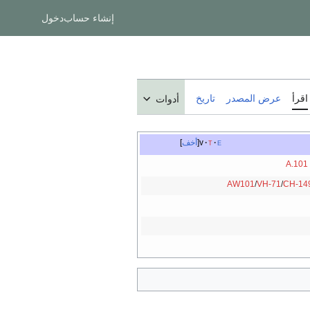
إنشاء حساب
دخول
اقرأ
عرض المصدر
تاريخ
أدوات
e
t
v
أخف
A.101
AW101
/
VH-71
/
CH-14