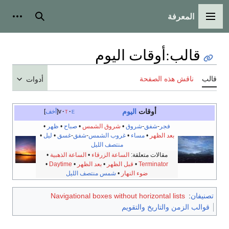
المعرفة
القائمة الرئيسية
بحث
أدوات
قالب
:
أوقات اليوم
قالب
ناقش هذه الصفحة
أدوات
أوقات
اليوم
e
t
v
أخف
فجر
-
شفق
-
شروق
•
شروق الشمس
•
صباح
•
ظهر
•
بعد الظهر
•
مساء
•
غروب الشمس
-
شفق
-
غسق
•
ليل
•
منتصف الليل
مقالات متعلقة:
الساعة الزرقاء
•
الساعة الذهبية
•
Terminator
•
قبل الظهر
•
بعد الظهر
•
Daytime
•
ضوء النهار
•
شمس منتصف الليل
تصنيفان
:
Navigational boxes without horizontal lists
قوالب الزمن والتاريخ والتقويم