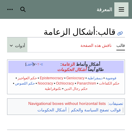
المعرفة
القائمة الرئيسية
بحث
أدوات
قالب
:
أشكال الزعامة
قالب
ناقش هذه الصفحة
أدوات
أشكال وأنماط
الزعامة
:
e
t
v
أخف
طالع أيضاً
أشكال الحكومات
فوضوية
•
ديمقراطية
•
Geniocracy
•
Epistemocracy
•
حكم العواجيز
•
حكم الكفاءات
•
Panarchism
•
Ochlocracy
•
Noocracy
•
حكم اللصوص
•
حكم رجال الدين
•
تكنوقراطية
تصنيفات
:
Navigational boxes without horizontal lists
قوالب تصفح السياسة والحكم
أشكال الحكومات