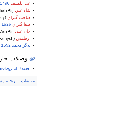
عبد اللطيف
1496
شاه علي
(Şahğäli, Shah Ali)
صاحب گيراي
(Säxibgäräy, Sakhib-Girey)
صفا گيراي
1525
-
جان علي
(Canğäli, Jan Ali, Can Ali)
اوطمش
(Utamesh Giray, Ütämeşgäräy, Ötemiş, Otemish, Utyamysh)
يدگر محمد
1552
وصلات خار
onology of Kazan
تصنيفات
:
تاريخ تتارس