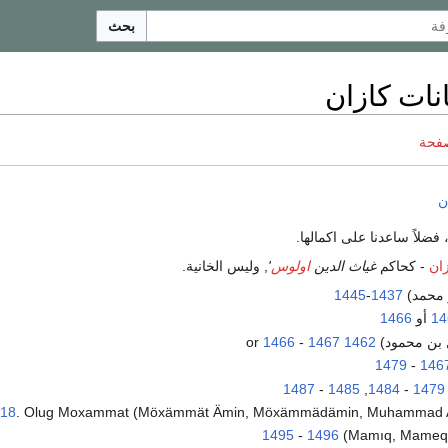
بحث
نات كازان
صفحة
ن
 فضلاً ساعدنا على اكمالها.
زان
- كحاكم
غياث الدين
اولوس
'
, وليس الخانية.
 محمد)
1437
-
1445
14
أو
1466
 بن محمود)
1462
or
1467
-
1466
1479
-
146
1487
-
1485
,
1484
-
1479
. Olug Moxammat الأسرة الملكية انهيت.
18
1495
-
1496