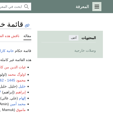
المعرفة
القائمة الرئيسية
قائمة خا
مقالة
ناقش هذه ال
المحتويات
أخف
وصلات خارجية
قائمة حكام
خانية كازا
هذه القائمة غير كاملة،
غياث الدين من كا
اولوگ محمد
(اولو
محمود
1445
-
62
خليل
(خليل, خليل
إبراهيم
(إبراهيم)
7
إلهام
(علي, غالي)
محمد أمين
(Möxämmät Ämin, Möxämmädämin, Muhammad Amin)
ماموق
(Mamıq, Mameq, Mamuk)