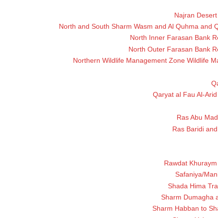
Najran Desert
North and South Sharm Wasm and Al Quhma and Q
North Inner Farasan Bank R
North Outer Farasan Bank Re
Northern Wildlife Management Zone Wildlife 
Qa
Qaryat al Fau Al-Ari
Ras Abu Mad
Ras Baridi an
Rawdat Khuraym 
Safaniya/Man
Shada Hima Trad
Sharm Dumagha a
Sharm Habban to Sh