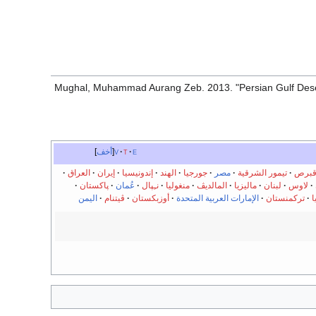
Mughal, Muhammad Aurang Zeb. 2013. "Persian Gulf Deser
e
t
v
أخف
برص
تيمور الشرقية
مصر
جورجيا
الهند
إندونيسيا
إيران
العراق
لاوس
لبنان
ماليزيا
المالديڤ
منغوليا
نـِپال
عُمان
پاكستان
ا
تركمنستان
الإمارات العربية المتحدة
أوزبكستان
ڤيتنام
اليمن