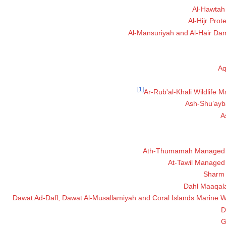
Al-Hawtah
Al-Hijr Pro
Al-Mansuriyah and Al-Hair Da
Aq
[1]
Ar-Rub'al-Khali Wildlife
Ash-Shu’ayb
A
Ath-Thumamah Managed 
At-Tawil Managed
Sharm 
Dahl Maaqala
Dawat Ad-Dafl, Dawat Al-Musallamiyah and Coral Islands Marine Wi
D
G