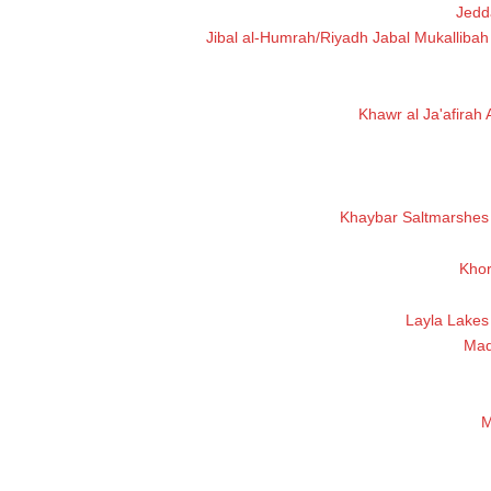
Jedd
Jibal al-Humrah/Riyadh Jabal Mukalliba
Khawr al Ja'afirah 
Khaybar Saltmarshes
Khor
Layla Lakes
Maq
M