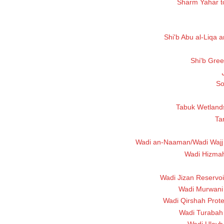
Sharm Yahar t
Shi'b Abu al-Liqa a
Shi'b Gre
So
Tabuk Wetlands
Ta
Wadi an-Naaman/Wadi Wajj
Wadi Hizmah
Wadi Jizan Reservoi
Wadi Murwani
Wadi Qirshah Prot
Wadi Turabah