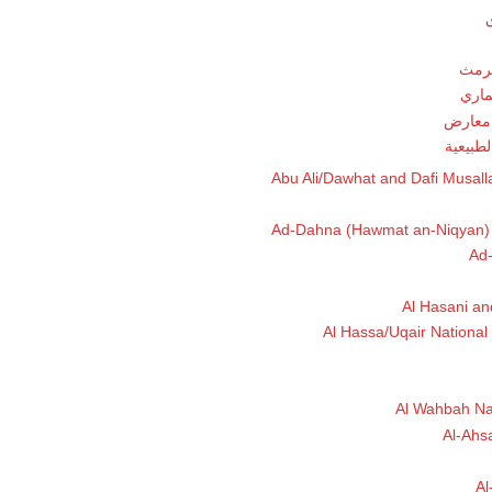
ق
لرمث
ماري
 معارض
لطبيعية
Abu Ali/Dawhat and Dafi Musal
Ad-Dahna (Hawmat an-Niqyan)
Ad-
Al Hasani an
Al Hassa/Uqair National
Al Wahbah Na
Al-Ahs
Al