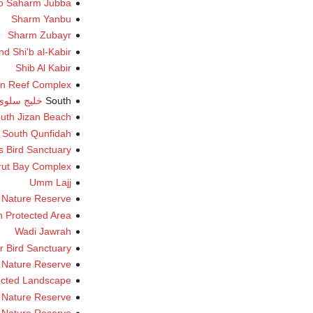
o Saharm Jubba
Sharm Yanbu
Sharm Zubayr
nd Shi'b al-Kabir
Shib Al Kabir
en Reef Complex
South
خليج سلوى
uth Jizan Beach
South Qunfidah
 Bird Sanctuary
rut Bay Complex
Umm Lajj
 Nature Reserve
 Protected Area
Wadi Jawrah
r Bird Sanctuary
 Nature Reserve
ected Landscape
 Nature Reserve