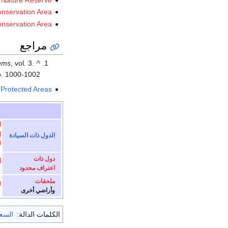
 Nature Reserve
onservation Area
nservation Area
مراجع
ems
, vol. 3.
^
. 1000-1002.
Protected Areas
أ
إ
الدول ذات السيادة
ا
دول ذات
أ
اعتراف محدود
ملحقات
ا
وأراضي أخرى
الكلمات الدالة:
السع