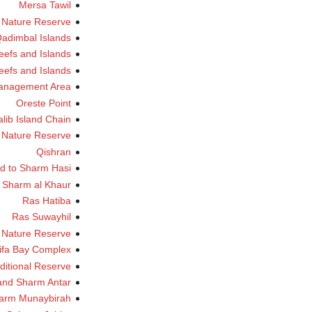
Mersa Tawil
 Nature Reserve
adimbal Islands
eefs and Islands
efs and Islands
Management Area
Oreste Point
lib Island Chain
d Nature Reserve
Qishran
d to Sharm Hasi
d Sharm al Khaur
Ras Hatiba
Ras Suwayhil
Nature Reserve
ifa Bay Complex
itional Reserve
nd Sharm Antar
arm Munaybirah