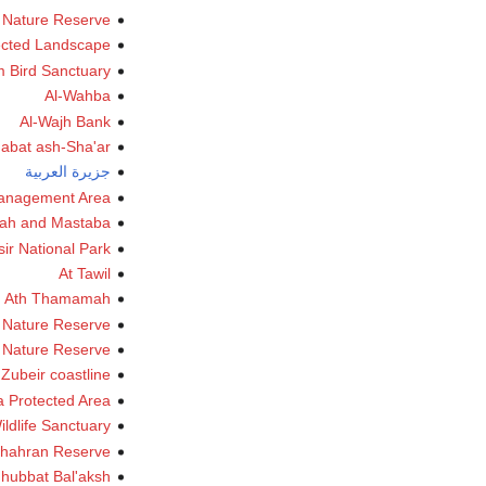
 Nature Reserve
tected Landscape
m Bird Sanctuary
Al-Wahba
Al-Wajh Bank
abat ash-Sha'ar
جزيرة العربية
 Management Area
ah and Mastaba
sir National Park
At Tawil
Ath Thamamah
Nature Reserve
 Nature Reserve
Zubeir coastline
 Protected Area
ldlife Sanctuary
hahran Reserve
hubbat Bal'aksh