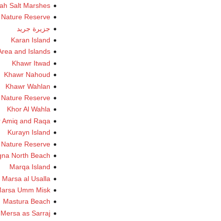
ah Salt Marshes
h Nature Reserve
جزيرة جريد
Karan Island
Area and Islands
Khawr Itwad
Khawr Nahoud
Khawr Wahlan
 Nature Reserve
Khor Al Wahla
 Amiq and Raqa
Kurayn Island
 Nature Reserve
na North Beach
Marqa Island
Marsa al Usalla
arsa Umm Misk
Mastura Beach
Mersa as Sarraj