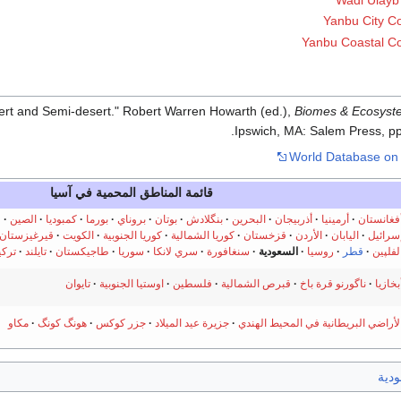
Wadi Ulayb
Yanbu City C
Yanbu Coastal Co
t and Semi-desert." Robert Warren Howarth (ed.),
Biomes & Ecosyst
Ipswich, MA: Salem Press, pp
World Database on 
قائمة المناطق المحمية في آسيا
فغانستان
أرمينيا
أذربيجان
البحرين
بنگلادش
بوتان
بروناي
بورما
كمبوديا
الصين
ق
سرائيل
اليابان
الأردن
قزخستان
كوريا الشمالية
كوريا الجنوبية
الكويت
قيرغيزستان
لفلپين
قطر
روسيا
السعودية
سنغافورة
سري لانكا
سوريا
طاجيكستان
تايلند
تركي
بخازيا
ناگورنو قرة باخ
قبرص الشمالية
فلسطين
اوستيا الجنوبية
تايوان
لأراضي البريطانية في المحيط الهندي
جزيرة عيد الميلاد
جزر كوكس
هونگ كونگ
مكاو
ودية