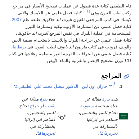
قام الطبيقي كتابة عدة فصول عن عمليات تصحيح الأبصار في مراجع
[1]
وكتب طب العيون وهي
: كتابة فصل علمي عن اللايسك والابي
لايسك في كتاب المرجعي للعيون
البرت اند جاكوبك
طبعة عام
2007
،
كتابة فصل علمي عن المشارط الأوتوماتيكية ومشارط الليزر
المستخدمة في عملية الليزك في نفس المرجع
البرت اند جاكوبك
،
كتابة فصل علمي عن جراحة الليزك واللايسك باستخدام بصمة العين
والويف فرونت في كتاب
ماريون اند يانوف
لطب العيون في
بريطانيا
،
كتابة فصل علمي عن انحرافات القرنية الغير منتظمة وعلاجها في كتاب
101 بيرل
لتصحيح الإبصار والقرنية والماء الأبيض.
المراجع
أ
ب
^
جازان اون لين : الدكتور فيصل محمد علي الطبيقي
هذه
بذرة
مقالة عن
هذه
بذرة
مقالة عن
حياة شخصية
سعودية
طبيب
أو
جراح
تحتاج
تحتاج للنمو والتحسين،
للنمو والتحسين،
فساهم في إثرائها
فساهم في إثرائها
بالمشاركة في
بالمشاركة في
تحريرها
.
تحريرها
.