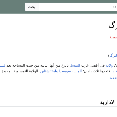
بحث
رگ
صفحة
لبرگ
)
ولاية
في أقصى غرب
النمسا
. بالرغ من أنها الثانية من حيث المساحة بعد
ڤيينا
اند
، فتحدها ثلاث بلدان؛
ألمانيا
،
سويسرا
وليختنشتاين
. الولاية النمساوية الوحيدة 
يرول
.
لادارية