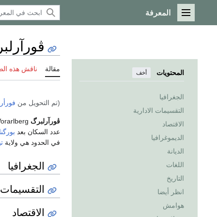
المعرفة
القائمة الرئيسية
ڤورآرلب
مقالة
ناقش هذه ال
المحتويات
أخف
الجغرافيا
(تم التحويل من
فورأر
التقسيمات الادارية
ڤورآرلبرگ
Vorarlberg،
الاقتصاد
عدد السكان بعد
بورگنل
الديموغرافيا
في الحدود هي ولاية
ت
الديانة
الجغرافيا
اللغات
التاريخ
التقسيمات ا
انظر أيضا
هوامش
الاقتصاد