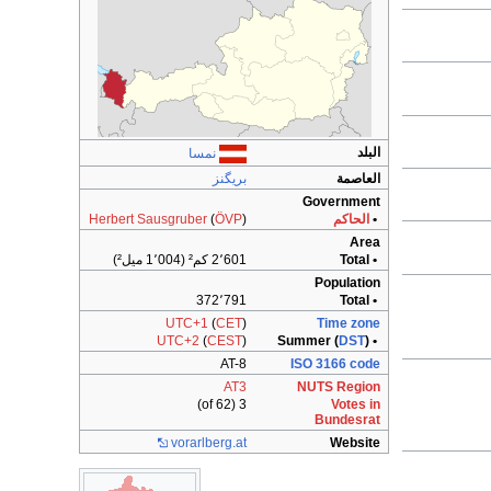
البلد
نمسا
العاصمة
بريگنز
Government
•
الحاكم
)
ÖVP
(
Herbert Sausgruber
Area
• Total
2٬601 كم² (1٬004 ميل²)
Population
372٬791
• Total
UTC+1
(
CET
)
Time zone
UTC+2
(
CEST
)
DST
)
• Summer (
AT-8
ISO 3166 code
AT3
NUTS Region
3 (of 62)
Votes in
Bundesrat
vorarlberg.at
Website