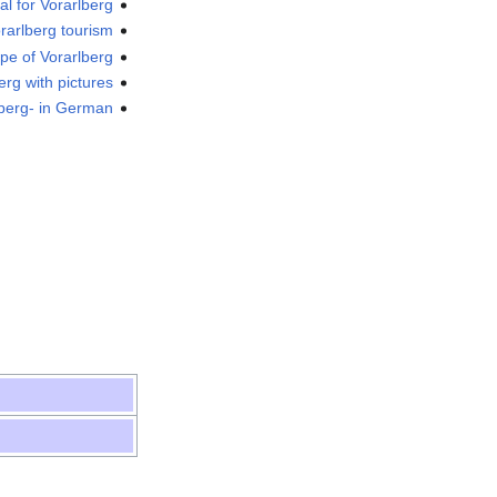
al for Vorarlberg
rarlberg tourism
e of Vorarlberg
erg with pictures
rlberg- in German