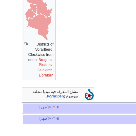
Districts of
Vorarlberg.
Clockwise from
north:
Bregenz
,
Bludenz
,
Feldkirch
,
Dornbirn
مشاع المعرفة فيه ميديا متعلقة
بموضوع
Vorarlberg
.
e
t
v
أظهر
e
t
v
أظهر