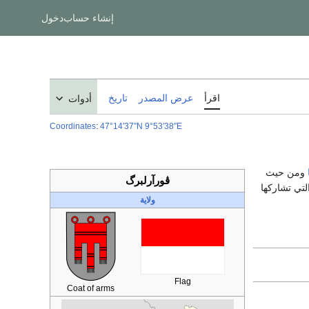
إنشاء حساب
دخول
اقرأ
عرض المصدر
تاريخ
أدوات
Coordinates
:
47°14′37″N
9°53′38″E
ومن حيث
ڤورآرلبرگ
التي تشاركها
ولاية
Flag
Coat of arms