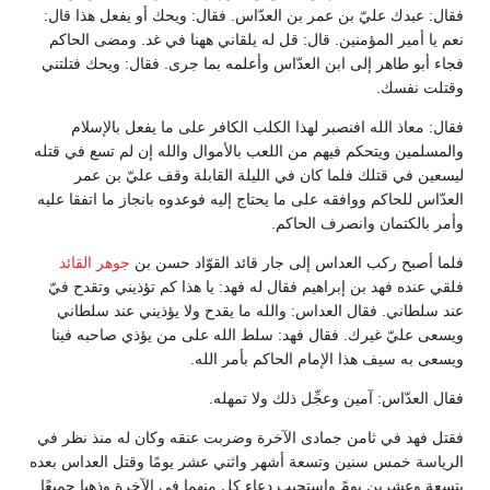
فقال‏:‏ عبدك عليّ بن عمر بن العدّاس‏.‏ فقال‏:‏ ويحك أو يفعل هذا قال‏:‏
نعم يا أمير المؤمنين‏.‏ قال‏:‏ قل له يلقاني ههنا في غد‏.‏ ومضى الحاكم
فجاء أبو طاهر إلى ابن العدّاس وأعلمه بما جرى‏.‏ فقال‏:‏ ويحك فتلتني
وقتلت نفسك‏.‏
فقال‏:‏ معاذ الله افنصبر لهذا الكلب الكافر على ما يفعل بالإسلام
والمسلمين ويتحكم فيهم من اللعب بالأموال والله إن لم تسع في قتله
ليسعين في قتلك فلما كان في الليلة القابلة وقف عليّ بن عمر
العدّاس للحاكم ووافقه على ما يحتاج إليه فوعدوه بانجاز ما اتفقا عليه
وأمر بالكتمان وانصرف الحاكم‏.‏
فلما أصبح ركب العداس إلى جار قائد القوّاد حسن بن
جوهر القائد
فلقي عنده فهد بن إبراهيم فقال له فهد‏:‏ يا هذا كم تؤذيني وتقدح فيّ
عند سلطاني‏.‏ فقال العداس‏:‏ والله ما يقدح ولا يؤذيني عند سلطاني
ويسعى عليّ غيرك‏.‏ فقال فهد‏:‏ سلط الله على من يؤذي صاحبه فينا
ويسعى به سيف هذا الإمام الحاكم بأمر الله‏.‏
فقال العدّاس‏:‏ آمين وعجِّل ذلك ولا تمهله‏.‏
فقتل فهد في ثامن جمادى الآخرة وضربت عنقه وكان له منذ نظر في
الرياسة خمس سنين وتسعة أشهر واثني عشر يومًا وقتل العداس بعده
بتسعة وعشرين يومً واستجيب دعاء كل منهما في الآخرة وذهبا جميعًا