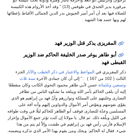
برجوان والرئيس أبو العلا وأحرقه بالنار وقبره وذويه تحت كنيسة أبو
مرقورة بدير الخندق في طوفس (13) " وقد أخذ الأروام هذه الكنيسة
للصلاة فيها بعد أن أمر أمير الجيوش بدر الدين الجمالى الأقباط بإعطائها
لهم وبها جسد هذا الشهيد .
المقريزى يذكر قتل الوزير فهد
أبو طاهر يوغر صدر الخليفة الحاكم ضد الوزير
القبطى فهد
ذكر المقريزي في
المواعظ والاعتبار في ذكر الخطب والآثار
الجزء
الثالث ( 102 من 167 ) : " إلى أن كان جمادى الآخرة
سنة ثلاث
وتسعين وثلثمائة
حسن لأبي طاهر محمود النحوي الكاتب وكان منقطعًا
إليه أن يلقى الحاكم بأمر الله ويبلغه ما تشكوه الناس من تظافر
النصارى وغلبتهم على المملكة وتوازرهم وأنّ فهد بن إبراهيم هو الذي
يقوْي نفوسهم ويفوّض أمر الأموال والدواوين إليهم وأنه آفة على
المسلمين وعدّة للنصارى فوقف أبو الطاهر للحاكم ليلًا في وقت طوافه
في الليل وبلّغه ذلك‏.‏ ثم قال‏:‏ يا مولانا إن كنت تؤثر جمع الأموال وإعزاز
الإسلام فأرني رأس فهد بن إبراهيم في طشت وإلاّ لم يتم من هذا
شيء‏.‏ فقال له الحاكم‏:‏ ويحك ومن يقوم بهذا الأمر الذي تذكره ويضمنه‏.‏