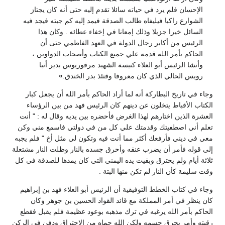
الإحسان فلم يرد في حياته سائلا تقدم إليه حتى أنه كان يجتاز
الشوارع راكبا فيليفاه طالب الصدقة فيمد إليه كم جبته فيجد فيه
السائل خيرا جزيلا وذلك إمعانا في إخفاء عطائه . وكان هذا
الرئيس من أكابر رجال الدولة في العهد الفاطمي حتى أن
الحاكم بأمر الله قدمه علي جميع الكتاب وأصحاب الدواوين ،
وأنشا الرئيس أبو العلاء كنيسة الشهيد مرقوريوس بدير أنبا
رويس الحالي الذي كان معروفا وقتئذ بدر الخندق.
»
وجاء في تاريخ البطاركة أنه لما أراد الحاكم بأمر الله أن يجعل كبار
الكتاب الأقباط يتخلون عن دينهم كان الرئيس فهد من بين الرؤساء
العشرة الذين اختارهم لهذا الغرض فأحضره بين يديه وقال له : " أنت
تعلم أني اصطفيتك وقدمتك علي كل من في دولتي فاسمع مني وكن
معي في ديني فأرفعك أكثر مما أنت فيه وتكون لي مثل أخ " فلم يجبه
إلى قوله فأمر أن يضرب عنقه وأحرق جسده بالنار وظلت النار مشتعلة
ثلاثة أيام ولم يحترق وبقيت يده اليمني التي كان يمدها للصدقة في كل
وقت سليمة كأن النار لم تكن منها البتة .
وجاء في كتاب الخطط التوفيقية أن الرئيس أبو العلاء فهد بن إبراهيم
كان ينظر في أمر المملكة مع قائد القواد الحسين بن جوهر وكان
الحاكم بأمر الله يرغبه في ترك مذهبه بوعود عظيمة فلم يقبل فقطع
رقبته وأمر بحرق جسمه ولكن الله حماه من الاحتراق ودفن في الركن