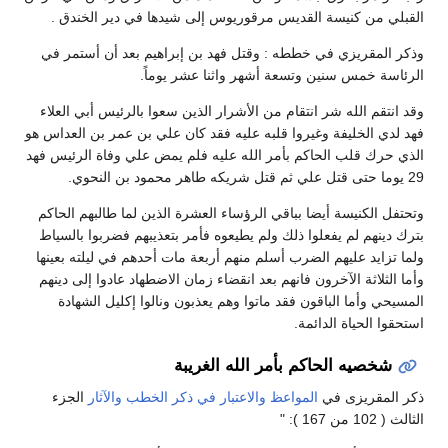
القبلي من كنيسة القديس مرقوريوس إلى شيدها في دير الخندق .
وذكر المقريزي في خططه : وقتل فهد بن إبراهيم بعد أن أستمر في
الرئاسة خمس سنين وتسعة أشهر واثنا عشر يوماً.
وقد انتقم الله شر انتقام من الأشرار الذين سعوا بالرئيس أبي العلاء
فهد لدي الخليفة وغيروا قلبه عليه فقد كان علي بن عمر بن العداس هو
الذي حرك قلب الحاكم بأمر الله عليه فلم يمض علي وفاة الرئيس فهد
29 يوما حتى قتل علي ثم قتل شريكه طاهر محمود بن النحوي.
وتحتفل الكنيسة أيضا بباقي الرؤساء العشرة الذين لما طالبهم الحاكم
بترك دينهم لم يفعلوا ذلك ولم يطيعوه فأمر بتعذيبهم فضربوا بالسياط
ولما تزايد عليهم الضرب أسلم منهم أربعة مات أحدهم في ليلته بعينها
وأما الثلاثة الآخرون فانهم بعد انقضاء زمان الاضطهاد عادوا إلى دينهم
المسيحي وأما الباقون فقد ماتوا وهم يعذبون ونالوا إكليل الشهادة
استحقوا الحياة الدائمة.
شخصيه الحاكم بأمر الله الغريبة
ذكر المقريزى في
المواعظ والاعتبار في ذكر الخطب والآثار
الجزء
الثالث ( 102 من 167 ): "