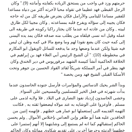
حرمتهم وزد في واجب من يستحق الزياده بكفايته وأمانته (9)." وكان
الرجل القبطى فهد عظيما في تقواه محبا لآخرته أكثر من دنياه مساعدا
للفقير مساندا لليتامى والأرامل فكان يعترض طريقه كل من له حاجه
فكان يجيبه إلى سؤاله ويفرح قلبه بمساعدته , وكان مجيبا لكل طارق
لبيته , وكان من عادته انه عندما كان يجتاز راكبا ركوبته في طريقه الى
عمله وقيل انه نسى فيلقاه من يطلب منه صدقه فكان يمد يده اليمنى
إلى كمه حيث كان يضع نقودا لهم وما وضع مالا في كمه وظن ان ليس
فيه شيئا ولكن عندما وضعها وجد ما يدفعه للسائل 0ويقول ابو المكارم
في مخطوطه (10): " أن الشيخ الرئيس أبي العلاء فهد بن إبراهيم في
الخلافة الحاكمية أنشأ كنيسة الشهيد مرقوريوس في دير الخندق وكان
فهد ينظر في أمر المملكة شريكاً لقائد القواد الحسين بن جوهر وتحت
الأسكنا القبلى الشيخ فهد ومن يخصة "
وبدأ الشر يحيك الدسائس والمؤامرات فأرسل جنوده الحاسدون عندما
بدأت شهرته في فعل الخير للمسلمين والمسيحين على السواء,
وخشى الحاسدون إزدياد نفوذ النصارى في البلاد , فلا ولايه لذمى على
مسلم , فأوعزوا على الوشايه به عند مولاه ليضعفوا ثقته به , فكانت
التهمه القديمه التى إستعملها ابو عمار هى خطتهم , فإتهمه إثنين من
الحاقدين عليه هما أبو طاهر وإبن العداس بإختلاس الأموال , ولم يحسن
الحاكم إستقبالهم كما انه لم يستمع إلى وشايتهما إلا أنهم إستمرا على
خطتهما الدنيئه وحرضا آخرين على تقديم شكاوى مماثله وكان الحاكم