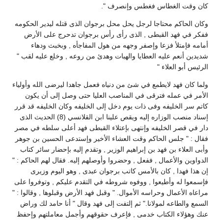
كان وقت الغطاس فغطس وإنصرف ".
وكان الحاكم محتاجا لرجل يحل محل برجوان الذى قتله ليدير الحكومه
ففكر في فهد القبطى , الذى رأى رأس برجوان تدحرج على الأرض
أمامه فإمتلأ فزعا وإصفر وجهه من هول المفاجأه , وبخبث ودهاء
شديدين أنعم عليه العطايا والهبات وهدئ من روعه , وخلع عليه لقب "
الرئيس أبو العلاء "
ولما كان فهد لايطمع في شئ من دنياه فعمل جاهدا ليرضى الله وأولياء
الأمر في عمله فترقى في المناصب العليا حتى وصل إلى أن يكون
كاتم سر الخليفه وفى ذات يوم دخل إلى الخليفه وكان الخليفه قد قرر
إسناد منصب الوزاره إليه ويقص علينا ابن القلانسي (8) الحديث الذى
دار في قصر الخليفه وإنتهى بإعتلاء القبطى فهد أعلى سلطه في مصر
فقال : " جلس الحاكم وقت العشاء الأخير وإستدعى الحسين بن جوهر
وأبى العلاء بن فهد بن إبراهيم الوزير , وتقدم إليه بإحضار سائر كتاب
الدواوين والأعمال , ففعل , وحضروا وأوصلهم إليه. فقال لهم الحاكم : "
إن هذا فهدا , كان بالأمس كاتب برجوان عبدى , وهو اليوم وزيرى
فإسمعوا له وأطيعوا , ووفوه شروطه في التقدم عليكم , وتوفروا على
مراعاه الأعمال وحراسه الأموال. " وقبل فهد الأرض وقبلوها , وقالوا : "
السمع والطاعه لمولانا." ثم إلتفت إلى فهد وقال " أنا حامد لك وراض
عنك وهؤلاء الكتاب خدمى , فإعرف حقوقهم وأجمل معاملتهم وإحفظ