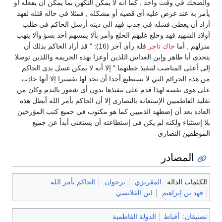
والضحك في وقت واحد , كما أنه لا يمكن التكهن بما يمكن أن يفعله أو
يأمر به عند عرض عليه أى قضيه أو مشكله , فمثلا في حاله قتله لفهد
أراد أن يغطى فشله في جذب فهد الى دينه أرسل الحاكم في طلب
أولاد الشهيد فهد وخلع عليهم الخلع وأمر بألا يمسهم أحد بسؤ وألا ينهب
منزلهم , أما
جاك تاجر
فله رأى آخر (16): " قد أراد الحاكم بذلك أن
يتحدى أبا طاهر وإبن العداس اللذين أوعزا بهذه الجريمه واللذين توصلا
إلى أعلى المناصب لتنفيذ خطتهما." إلا أنه لا يمكن غسل يدى الحاكم
من هذه الجرائم التي لا يستطيع أحدا أن يجد لها تفسيرا إلا أنها حاذت
على هوى نفسه لهذا قدم على تنفيذها بدون أى شعور بالندم وكان من
تقليد الفاطميين الإستعانه بالنصارى إلا أن الحاكم بأمر الله أبطل هذه
العاده بعد أن إضطهد الذميين كما هو مكتوب في جميع كتب المؤرخين
بلا إستثناء ولكنه لم يكن في إستطاعته أن يستغنى أبداً عن جميع
الموظفين النصارى
المصادر
الكلمات الدالة:
المقريزي
برجوان
الحاكم بأمر الله
فهد بن إبراهيم
ابن القلانسي
تصنيفان
:
أقباط
الدولة الفاطمية