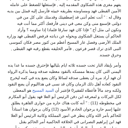
يفهم مغزى هذه الشكاوى المقدمه إليه , فإستغلها للضغط على عامله
الأمين القبطى فهد ومساومته بطريقه خبيثه فأرسل إليه فمثل بين يديه
وقال له : " أنت تعلم أننى قد إصطفيتك وقدمتك على كل من في
دولتى فإسمع منى وكن معى في دينى فأرفعك أكثر مما أنت فيه
وتكون لى مثل أخ." فإذا كان فهد سارقا فلماذا إذا ساومه ؟ وأراد
الحاكم أن يستغل الشكاوى ويحوله عن ديانته فرفض القبطى فهد وزاره
الملك الأرضى وفضل عار المسيح أعظم من كنوز مصر فكان كموسى
النبى الذى ترك قصر فرعون , فأمر الخليفه بقطع رقبه فهد القبطى ,
وحرق جسده.
وأمر بإيقاد النار تحت جسده ثلاثه ايام بلياليها فإحترق جسده ما عدا يده
اليمنى التى كان يمدها ممسكه بالنقود معطيه صدقه ومما يذكره الرواه
أن فهد أراد مره أن يعطى صدقه لسائلا وكان يضع يده في كمه ليخرج
النقود كعاده أهل ذلك الزمان وكان قد نسى في هذااليوم أن يضع النقود
ولكنه وجد مالاً فأعطاه للفقير0 فإعتبر أن
السيد المسيح
هو المعطى
لكل البركات و لمعرفه اين دفن الرئيس أبو العلا فهد يقول أبو المكارم
في مخطوطه (11) : " أنه كانت هناك حاره من حوارى القاهرة يطلق
عليها إسم حارة برجوان الخادم الأسود (12) وكان برجوان هذا استاذاً
للحاكم بأمر الله وكان ينظر في امور المملكة وكاتبة الرئيس أبو العلا
فهد ابن إبراهيم النصرانى في الخلافة الحاكمية أمر الحاكم بقتل