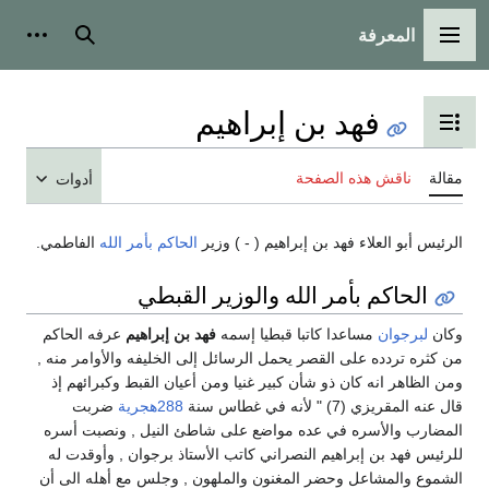
المعرفة
القائمة الرئيسية
بحث
أدوات
فهد بن إبراهيم
تبديل عرض جدول المحتويات
مقالة
ناقش هذه الصفحة
أدوات
الرئيس أبو العلاء فهد بن إبراهيم ( - ) وزير
الحاكم بأمر الله
الفاطمي.
الحاكم بأمر الله والوزير القبطي
وكان
لبرجوان
مساعدا كاتبا قبطيا إسمه
فهد بن إبراهيم
عرفه الحاكم
من كثره تردده على القصر يحمل الرسائل إلى الخليفه والأوامر منه ,
ومن الظاهر انه كان ذو شأن كبير غنيا ومن أعيان القبط وكبرائهم إذ
قال عنه المقريزي (7) " لأنه في غطاس سنة
288هجرية
ضربت
المضارب والأسره في عده مواضع على شاطئ النيل , ونصبت أسره
للرئيس فهد بن إبراهيم النصراني كاتب الأستاذ برجوان , وأوقدت له
الشموع والمشاعل وحضر المغنون والملهون , وجلس مع أهله الى أن