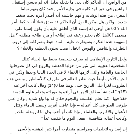
من الواضح أن الحاكم كان يعى ما يفعله بدليل أنه لم يحسن إستقبال
الواشين في حق فهد كاتبه في بدايه الأمر , فقد كان يفهم تماما
المغزى من هذه الوشايه وأفهم حاشيته أنه أصدر أمره تحت ضغط
شديد , ولكن هل يمكن القول أن الحاكم قد صدق فعلا أنه حاكما بأمر
الله ؟ 00 هل أوحى له إسمه الذى أطلق عليه بأن يكون إسما على
مسمى ؟00هل كان يختبر رعيته في إطاعه أوامره طاعه مطلقه ؟ هل
إستهوته هذه الفكره وسيطرت عليه – لماذا هبط بتصرفاته إلى دروب
التطرف والتناقض والهوس ؟0هل أصيب بجنون العظمه والخيلاء ؟
ولعل التاريخ الإسلامى لم يعرف شخصية يحيط بها الخفاء كتلك
الشخصية العجيبة التى تثير من حولها الدهشة والروع في كل تصرفاتها
الخاصة والعامة والتى لازمها الخفاء لا في الحياة الدنيا وحدها ولكن في
الحياة الآخرة أيضاً حيث تغادر العالم في ظروف كالأساطير , وتبقى هذه
الظروف لغزاً على التاريخ حتى يومنا هذا 0(14) وقال كاتب آخر عنه
(15): " لقد نشأ مطلق الأمر في آراءه وتصوراته وتعلم علوم الشيعة
فغلا فيها , كما تعلم الفلسفة والنجوم فكان له بها ولع شديد , وكان على
طرفى الغلو في كل أعماله – فإذا عاقب أفرط وسفك الدماء وقتل
الأعوان والأقارب والعلماء , وإذا ثاب أو أحب بذل ما لم يبذله ملك ,
وكانت أعماله متناقضة , يفعل اليوم ما ينقضه غداً "
إن إصداره لتعليمات ومراسيم متضاربه أمرا يثير الدهشه والأسى