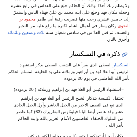
ولا يظلم ربك أحدًا‏.‏ وذلك أن الحاكم خلع على العداس في رابع عشره
وجعله مكان فهد وخلع على ابنه محمد بن عليّ فهناه الناس واستمرّ
إلى خامس عشري رجب منها فضربت رقبة أبي طاهر
محمود بن
النحوي
وكان ينظر في أعمال الشام لكثرة ما رفع عليه من التجبر
والعسف ثم قتل العدّاس في سادس شعبان سنة
ثلاث وتسعين وثلثمائة
وأحرق بالنار‏.‏
ذكره في السنكسار
السنكسار
القبطى الذى يقرأ على الشعب القبطى يذكر استشهاد
الرئيس أبو العلا فهد بن أبراهيم وزملائه على يد الخليفة المسلم الحاكم
بأمر الله الفاطمى في يوم 20 برمودة
«
استشهاد الرئيس أبو العلا فهد بن إبراهيم وزملائه ( 20 برمودة)
تحتفل الكنيسة بتذكار الشيخ الرئيس أبو العلا فهد بن إبراهيم
الذي نبغ في النصف الأخير من الجيل العاشر وأول الجيل الحادي
عشر وقد عاصر أيضا البابا فيلوثاوس البطريرك (63) كما عاصر
من الملوك الخلفاء الفاطميين الأمام العزيز بالله وابنه الحاكم
بأمر الله .
وكان أرخنا أرثوذكسيا متمسكا بدينه مخلصا لكنيسته كثير