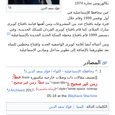
بكالوريوس تجارة 1974
فؤاد سعد الدين
عين محافظا للإسماعيلية في
أول نوفمبر 1999 وقام خلال
فترة توليه بافتتاح عدد من المشروعات ومن أهمها قيامه بافتتاح كوبرى
مبارك السلام، كما قام بافتتاح كوبرى الفردان للسكك الحديدية، وفي
[1]
ديسمبر 1999 قام بافتتاح محطة السكة الحديد الجديدة بالإسماعيلية.
ومن أعماله أيضا إقامة كوبرى الواصفية الجديد وافتتاح محطتين للمياه
بعد تطويرهما بالإضافة إلى تطوير مداخل وميادين الإسماعيلية.
المصادر
^
محافظة الإسماعيلية - اللواء / فؤاد سعد الدين
خطأ:
[[تصنيف:مقالات ذات وصلات خارجية مكسورة from
خطأ: زمن غير صحيح.
<span title=" منذ
"
زمن غير صحيح.
]]
style="white-space: nowrap;">[
وصلة مكسورة
]
Archived
2017-
05-18 at the
Wayback Machine
الكلمات الدالة:
المنيا
فؤاد سعد الدين