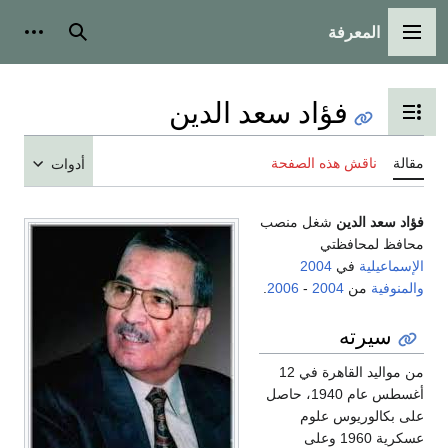
المعرفة
القائمة الرئيسية
بحث
أدوات
فؤاد سعد الدين
تبديل عرض جدول المحتويات
مقالة
ناقش هذه الصفحة
أدوات
فؤاد سعد الدين
شغل منصب
محافظ لمحافظتي
الإسماعيلية
في
2004
والمنوفية
من
2004
-
2006
.
سيرته
من مواليد القاهرة في 12
أغسطس عام 1940، حاصل
على بكالوريوس علوم
عسكرية 1960 وعلى