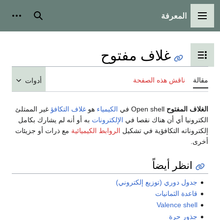
المعرفة
القائمة الرئيسية
بحث
أدوات
غلاف مفتوح
تبديل عرض جدول المحتويات
مقالة
ناقش هذه الصفحة
أدوات
الغلاف المفتوح
Open shell في
الكيمياء
هو
غلاف التكافؤ
غير الممتلئ
الكترونيا أي أن هناك نقصا في
الإلكترونات
به أو أنه لم يشارك بكامل
إلكتروناته التكافؤية في تشكيل
الروابط الكيميائية
مع ذرات أو جزيئات
أخرى.
انظر أيضاً
جدول دوري (توزيع إلكتروني)
قاعدة الثمانيات
Valence shell
جذور حرة