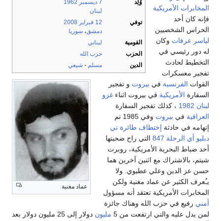
وُلِد
7 ديسمبر
1962
المخابرات الأمريكية
لبنان
فإنه كان أحد
توفي
12 فبراير
2008
الحراس الشخصيين
دمشق
،
سوريا
لياسر عرفات
وكان
القومية
لبناني
له دور رئيسي في
الحزب
حزب الله
التخطيط لحادث
الدين
مسلم
-
شيعي
تفجير معسكرات
القوات
الفرنسية
في
بيروت
و تفجير
السفارة
الأمريكية
في بيروت اثناء
غزو
لبنان 1982
، كذلك تفجير السفارة
العراقية
في
بيروت
وفي 1985 تم
إتهامه في حادثة
إختطاف طائرة تي
دبليو أي الرحلة 847
التي راح ضحيتها
أحد ضباط البحرية الأمريكية، روبرت
شيتم، بالاشتراك مع اثنين آخرين هما
حسن عز الدين وعلي عطيوي. ولا
يـُعرف الكثير عن عماد مغنية ولكن
عماد مغنية
المخابرات الأمريكية تعتقد أنه مسؤول
أمني
رفيع في حزب الله وهناك جائزة
لمن يدل عليه والتي ارتفعت من 5
مليون
دولار إلى 25 مليون دولار بعد