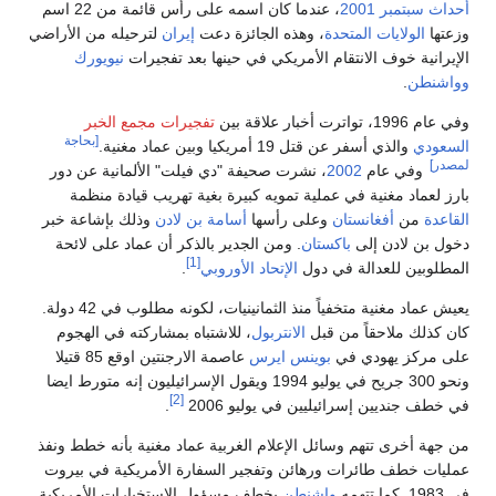
أحداث سبتمبر 2001
، عندما كان اسمه على رأس قائمة من 22 اسم
وزعتها
الولايات المتحدة
، وهذه الجائزة دعت
إيران
لترحيله من الأراضي
الإيرانية خوف الانتقام الأمريكي في حينها بعد تفجيرات
نيويورك
وواشنطن
.
وفي عام 1996، تواترت أخبار علاقة بين
تفجيرات مجمع الخبر
[بحاجة
السعودي
والذي أسفر عن قتل 19 أمريكيا وبين عماد مغنية.
لمصدر]
وفي عام
2002
، نشرت صحيفة "دي فيلت" الألمانية عن دور
بارز لعماد مغنية في عملية تمويه كبيرة بغية تهريب قيادة منظمة
القاعدة
من
أفغانستان
وعلى رأسها
أسامة بن لادن
وذلك بإشاعة خبر
دخول بن لادن إلى
باكستان
. ومن الجدير بالذكر أن عماد على لائحة
[1]
المطلوبين للعدالة في دول
الإتحاد الأوروبي
.
يعيش عماد مغنية متخفياً منذ الثمانينيات، لكونه مطلوب في 42 دولة.
كان كذلك ملاحقاً من قبل
الانتربول
، للاشتباه بمشاركته في الهجوم
على مركز يهودي في
بوينس ايرس
عاصمة الارجنتين اوقع 85 قتيلا
ونحو 300 جريح في يوليو 1994 ويقول الإسرائيليون إنه متورط ايضا
[2]
في خطف جنديين إسرائيليين في يوليو 2006
.
من جهة أخرى تتهم وسائل الإعلام الغربية عماد مغنية بأنه خطط ونفذ
عمليات خطف طائرات ورهائن وتفجير السفارة الأمريكية في بيروت
في 1983. كما تتهمه
واشنطن
بخطف مسؤول الاستخبارات الأمريكية