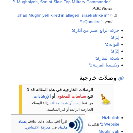
Mughniyeh, Son of Slain Top Military Commander"
.
.
ABC News
"Jihad Mughniyeh killed in alleged Israeli strike in
^
.
Quneitra"
.
ynet
حركة الرابع عشر من آذار
[1]
البوابة
[2]
شبكة المنار
ويكيبيديا العربية
وصلات خارجية
الوصلات الخارجية في هذه المقالة قد لا
تتبع
سياسات المحتوى
أو
الإرشادات
.
من فضلك
حسـِّن هذه المقالة
بإزالة الوصلات
الخارجية الزائدة أو غير المناسبة.
Hizbollah
اقرأ اقتباسات ذات علاقة
بعماد
Website
(إنگليزية)
مغنية
، في
معرفة الاقتباس
.
Mughniyah