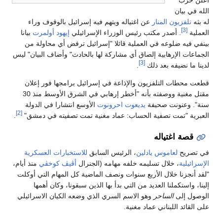
أعلن حزب
الله في بيان
له بثه
تلفزيون المنار
عن اغتياله ويتهم فيه إسرائيل بالوقوف وراء
[3]
العملية
. أصدر مكتب رئيس الوزراء الإسرائيلي
إيهود أولمرت
بيانا
بينفي فيه ضلوعه في العملية قائلا "إسرائيل ترفض أي محاولة من
الجماعات الإرهابية إلصاق أي مشاركة لها بالحادث" وأضاف البيان" ليس
[3]
لدينا ما نضيفه بعد ذلك
.
قطعت محطات التلفزيون والإذاعة في إسرائيل برامجها فور إعلان
مقتل مغنية ووصفته بأنه "أخطر إرهابي في الشرق الأوسط منذ 30
سنة". وعنونت صحيفة
يديعوت احرونوت
الأوسع انتشارا في الدولة
[2]
العبرية "تمت تصفية الحساب: عماد مغنية تمت تصفيته في دمشق"
.
قصة اغتياله
في تصريح
لعاموس يادلين
، الرئيس السابق
للاستخبارات العسكرية
الإسرائيلية
، خلال تسليمه خلفه مهامه (الجنرال
أڤيڤ كوخڤي
منذ أيام،
"لقد أنجزنا خلال الأربع سنوات ونصف الماضية كل المهام التي أوكلت
إلينا، واستكملنا العديد من التي بدأ بها الذين سبقونا، وكان أهمها
الوصول إلى
الساحر
وهو الاسم السري الذي وضعه الكيان الاسرائيلي
على القائد اللبناني عماد مغنية.