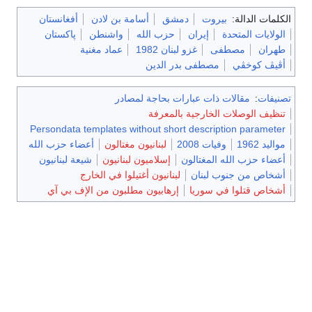
الكلمات الدالة:
بيروت
دمشق
أسامة بن لادن
أفغانستان
الولايات المتحدة
إيران
حزب الله
واشنطن
پاكستان
طهران
مصطفى
غزو لبنان 1982
عماد مغنية
أڤيڤ كوخڤي
مصطفى بدر الدين
تصنيفات
:
مقالات ذات عبارات بحاجة لمصادر
تنظيف الوصلات الخارجية بالمعرفة
Persondata templates without short description parameter
مواليد 1962
وفيات 2008
لبنانيون مغتالون
أعضاء حزب الله
أعضاء حزب الله المغتالون
إسلاميون لبنانيون
شيعة لبنانيون
أشخاص من جنوب لبنان
لبنانيون أغتيلوا في الخارج
أشخاص قتلوا في سوريا
إرهابيون مطلبون من الإف بي آي