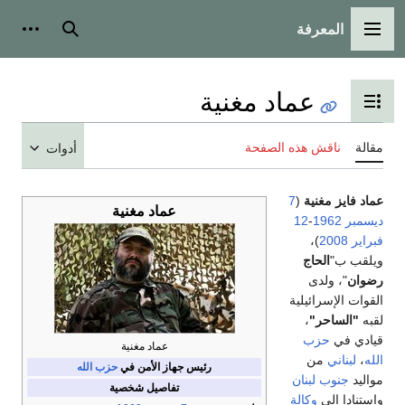
المعرفة
القائمة الرئيسية
بحث
أدوات
عماد مغنية
تبديل عرض جدول المحتويات
مقالة
ناقش هذه الصفحة
أدوات
عماد فايز مغنية
(
7
عماد مغنية
ديسمبر
1962
-
12
فبراير
2008
)،
ويلقب ب"
الحاج
رضوان
"، ولدى
القوات الإسرائيلية
لقبه
"الساحر"
،
قيادي في
حزب
عماد مغنية
الله
،
لبناني
من
رئيس جهاز الأمن في
حزب الله
مواليد
جنوب لبنان
تفاصيل شخصية
وإستنادا إلى
وكالة