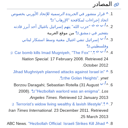
المصادر
^
قرار منشور في
الجريدة الرسمية
للإتحاد الأوربي بخصوص
اتخاذ إجراءات لمكافحة "الإرهاب"
أ
ب
ت
ث
^
"حزب الله" يتهم إسرائيل باغتيال أحد أبرز قادته
بتفجير في دمشق
من موقع العربية
أ
ب
^
إسرائيل تنفي اغتيال مغنية وسط استنكار لبناني
وفلسطيني
أ
ب
ت
"
.
"Car bomb kills Imad Mugniyeh, "The Fox"
^
Nation Special
. 17 February 2008
. Retrieved
24
.
October
2012
"Jihad Mughniyeh planned attacks against Israel in
^
.
the Golan Heights"
.
ynet
أ
ب
Borzou Daragahi; Sebastian Rotella (31 August
^
2008).
"Hezbollah warlord was an enigma"
.
Los
.
Angeles Times
. Retrieved
12 January
2013
.
"Terrorist's widow living wealthy & lavish lifestyle"
^
Iran Times International
. 23 December 2011
. Retrieved
.
25 March
2013
ABC News.
"Hezbollah Official: Israeli Strikes Kill Jihad
^