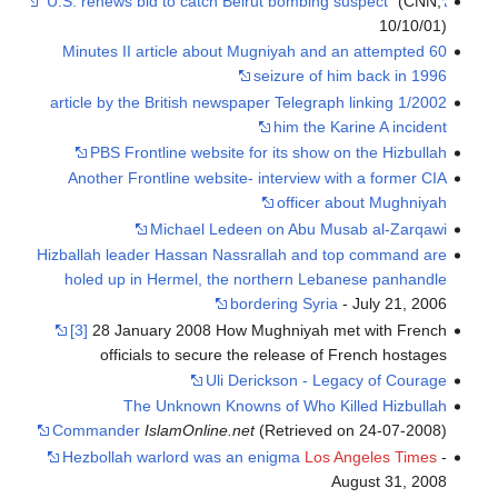
(CNN,
"U.S. renews bid to catch Beirut bombing suspect"
10/10/01)
60 Minutes II article about Mugniyah and an attempted
seizure of him back in 1996
1/2002 article by the British newspaper Telegraph linking
him the Karine A incident
PBS Frontline website for its show on the Hizbullah
Another Frontline website- interview with a former CIA
officer about Mughniyah
Michael Ledeen on Abu Musab al-Zarqawi
Hizballah leader Hassan Nassrallah and top command are
holed up in Hermel, the northern Lebanese panhandle
bordering Syria
- July 21, 2006
[3]
28 January 2008 How Mughniyah met with French
officials to secure the release of French hostages
Uli Derickson - Legacy of Courage
The Unknown Knowns of Who Killed Hizbullah
Commander
IslamOnline.net
(Retrieved on 24-07-2008)
Hezbollah warlord was an enigma
Los Angeles Times
-
August 31, 2008