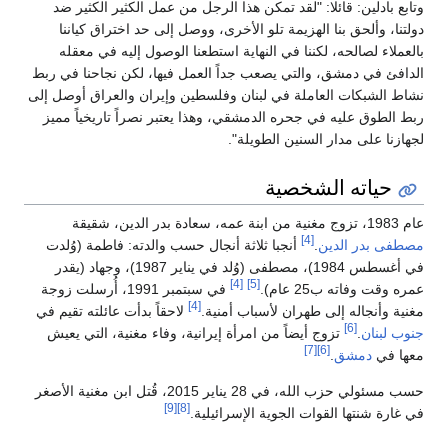
وتابع بادلين: قائلا: "لقد تمكن هذا الرجل من عمل الكثير الكثير ضد
دولتنا، وألحق بنا الهزيمة تلو الأخرى، ووصل إلى حد اختراق كياننا
بالعملاء لصالحه، لكننا في النهاية استطعنا الوصول إليه في معقله
الدافئ في دمشق، والتي يصعب جداً العمل فيها، لكن نجاحنا في ربط
نشاط الشبكات العاملة في لبنان وفلسطين وإيران والعراق أوصل إلى
ربط الطوق عليه في جحره الدمشقي، وهذا يعتبر نصراً تاريخياً مميز
لجهازنا على مدار السنين الطويلة".
حياته الشخصية
عام 1983، تزوج مغنية من ابنة عمه، سعادة بدر الدين، شقيقة
[4]
مصطفى بدر الدين
.
أنجبا ثلاثة أنجال حسب والدته: فاطمة (وُلدت
في أغسطس 1984)، مصطفى (وُلد في يناير 1987)، وجهاد (يقدر
[4]
[5]
عمره وقت وفاته ب25 عام).
في سبتمبر 1991، أُرسلت زوجة
[4]
مغنية وأنجاله إلى طهران لأسباب أمنية.
لاحقاً بدأت عائلته تقيم في
[6]
جنوب لبنان
.
تزوج أيضاً من امرأة إيرانية، وفاء مغنية، التي يعيش
[7]
[6]
معها في
دمشق
.
حسب مسئولي حزب الله، في 28 يناير 2015، قُتل ابن مغنية الأصغر
[9]
[8]
في غارة شنتها القوات الجوية الإسرائيلية.