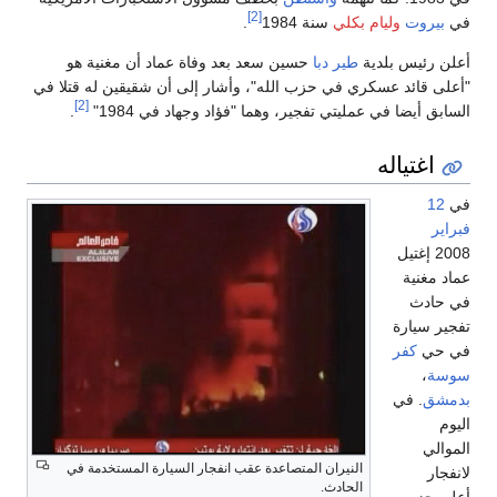
[2]
في
بيروت
وليام بكلي
سنة 1984
.
أعلن رئيس بلدية
طير دبا
حسين سعد بعد وفاة عماد أن مغنية هو
"أعلى قائد عسكري في حزب الله"، وأشار إلى أن شقيقين له قتلا في
[2]
السابق أيضا في عمليتي تفجير، وهما "فؤاد وجهاد في 1984"
.
اغتياله
في
12
فبراير
2008 إغتيل
عماد مغنية
في حادث
تفجير سيارة
في حي
كفر
سوسة
،
بدمشق
. في
اليوم
الموالي
النيران المتصاعدة عقب انفجار السيارة المستخدمة في
لانفجار
الحادث.