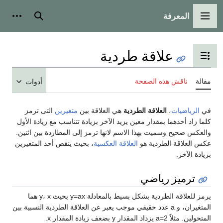
المعرفة
القائمة الرئيسية
بحث
أدوات
علاقة طردية
تبديل عرض جدول المحتويات
مقالة
ناقش هذه الصفحة
أدوات
في
الرياضيات
،
العلاقة الطردية
هي العلاقة بين
متغيرين
التى ترمز
كلما زاد أحدهما بمقدار معين يزيد الآخر بزيادة تتناسب مع زيادة الأول
والعكس صحيح وسميت بهذا الاسم لانها ترمز إلى المطاردة بين اثنين.
عكس العلاقة الطردية هو
العلاقة العكسية
، بحيث ينقص أحد المتغيرين
بزيادة الآخر.
ترميز رياضي
يرمز للعلاقة الطردية بشكل بسيط بالمعادلة y=ax بحيث y، x هما
المتغيران، و a عدد حقيقي موجب يعبر عن العلاقة الطردية النسبية بين
المتحولين. مثلاً a=2 يزداد المقدار y بضعف زيادة المقدار x.