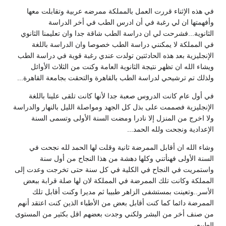
في هذه الإثناء قررت العمل بالمملكة ممرضه عربية وتقابلت معها
وأفهمتها ان لي رغبة في أن ادرس الطب في أخر الدراسة
الثانوية...فشرحت لي ان دراسة الطب شاقة جدا وان تعليمنا الثانوي
في المملكة لا يمكنني دراسة الطب خصوصا وان الدراسة باللغة
الإنجليزية بعد هذه الحادثتين تولدت عندي رغبة قوية في دراسة الطب
ويشاء الله ان تظهر نتيجة الثانوية العامة وكنت من الثلاث الأوائل
ولذلك تم ترشيحي لدراسة الطب بالقاهرة والتحقت بجامعة القاهرة...
في أول عام كانت الدروس صعبة جدا لأنها كانت تلقى علينا باللغة
الإنجليزية فصممت على بذل كل الجهد ومواصلة الليل بالنهار والدراسة
ولا اخرج من المنزل إلا نادرا ومضت السنة الأولى وتسمى السنة
الإعدادية ونجحت ولله الحمد...
وشاء الله ان أقابل الممرضة ثانية وقلت لها الحمد لله نجحت في
السنة الأولى فهنأتني وكلها دهشة من هذا النجاح من أول سنة
واستمريت في النجاح في الكلية في كل سنة حتى تخرجت وعدت إلى
المملكة وكانت تلك الممرضة في المملكة لان لها صلة قرابة ببعض
الأسر..وتعينت بمستشفى الزاهر طبيبا ثم مديرا وكنت أقابل تلك
الممرضة دائما كما كنت أقابل بعض من الأطباء الذين كنت اعتقد أنهم
من صنف أخر من البشر ولكني وجدت بعضهم اقل بكثير من المستوى
الطبيعي.....