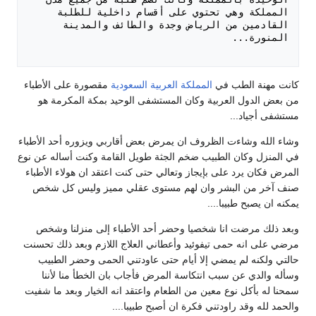
المملكة وهي تحتوي على أقسام داخلية للطلبة 
القادمين من الرياض وجدة والطائف والمدينة 
كانت مهنة الطب في
المملكة العربية السعودية
مقصورة على الأطباء
من بعض الدول العربية وكان المستشفى الوحيد بمكة المكرمة هو
مستشفى أجياد...
وشاء الله وشاءت الظروف ان يمرض بعض أقاربي ويزوره أحد الأطباء
في المنزل وكان الطبيب ضخم الجثة طويل القامة وكنت أساله عن نوع
المرض فكان يرد على بإيجاز وتعالي حتى كنت اعتقد ان هولاء الأطباء
صنف آخر من البشر وان لهم مستوى عقلي مميز وليس كل شخص
يمكنه ان يصبح طبيبا....
وبعد ذلك مرضت انا شخصيا وحضر أحد الأطباء إلى منزلنا وشخص
مرضي على انه حمى تيفوئيد وأعطاني العلاج اللازم وبعد ذلك تحسنت
حالتي ولكنه لم يمضي إلا أيام حتى عاودتني الحمى وحضر الطبيب
وسأله والدي عن سبب انتكاسة المرض فأجاب بان الخطأ منا لأننا
سمحنا له بأكل نوع معين من الطعام واعتقد انه الخيار وبعد ما شفيت
والحمد لله وقد راودتني فكرة ان أصبح طبيبا....