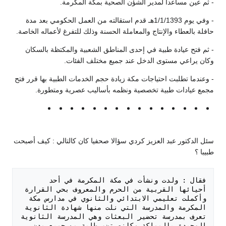
- ثم عين مساعدا لمدير الشؤن الصحية بمكة المكرمة.
- وفي يوم 1/1/1393هـ قدم استقالته من العمل الحكومي بعد مدة
حافلة بالعطاء والإنتاج والمعاملة الحسنة وذلك للتفرغ لأعماله الخاصة.
- ثم فتح عيادة طبية في إحدى المناطق الشعبية والمكتظة بالسكان
وكان يراعي مستوى الدخل عند جميع مختلف الفئات.
- وعندما تطلبت احتياجات مكة زيادة حجم الخدمات الطبية بها قرر فتح
مجمع عيادات طبية تخصصية ونظمه بأساليب عصرية ومتطورة.
سئل الدكتور عبد العزيز كردي سؤالا صحفيا كان كالتالي : كيف أصبحت
طبيبا ؟
فقال : ولدت ونشأت في مكة المكرمة في أحد 
أحيائها القربية من الحرم والمعروف بحي القرارة 
وأكملت تعليمي الابتدائي والثانوي في مدارس مكة 
المكرمة والمدرسة التي نلت منها شهادة الثانوية 
تعرف بمدرسة تحضير البعثات وهي المدرسة الثانوية 
الوحيدة بالمملكة وكانت تضم طلبة من جميع مدن 