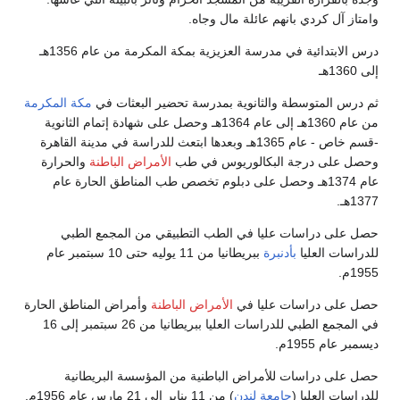
وامتاز آل كردي بانهم عائلة مال وجاه.
درس الابتدائية في مدرسة العزيزية بمكة المكرمة من عام 1356هـ
إلى 1360هـ
ثم درس المتوسطة والثانوية بمدرسة تحضير البعثات في
مكة المكرمة
من عام 1360هـ إلى عام 1364هـ وحصل على شهادة إتمام الثانوية
-قسم خاص - عام 1365هـ وبعدها ابتعث للدراسة في مدينة القاهرة
وحصل على درجة البكالوريوس في طب
الأمراض الباطنة
والحرارة
عام 1374هـ وحصل على دبلوم تخصص طب المناطق الحارة عام
1377هـ.
حصل على دراسات عليا في الطب التطبيقي من المجمع الطبي
للدراسات العليا
بأدنبرة
ببريطانيا من 11 يوليه حتى 10 سبتمبر عام
1955م.
حصل على دراسات عليا في
الأمراض الباطنة
وأمراض المناطق الحارة
في المجمع الطبي للدراسات العليا ببريطانيا من 26 سبتمبر إلى 16
ديسمبر عام 1955م.
حصل على دراسات للأمراض الباطنية من المؤسسة البريطانية
للدراسات العليا (
جامعة لندن
) من 11 يناير إلى 21 مارس عام 1956م.