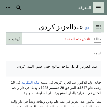
المعرفة
القائمة الرئيسية
بحث
أدوات
عبدالعزيز كردي
تبديل عرض جدول المحتويات
مقالة
ناقش هذه الصفحة
أدوات
اسمه:
حياته: ولد الدكتور عبد العزيز كردي في مدينة
مكة المكرمة
في 16
رجب عام 1347هـ الموافق 29 ديسمبر 1928م وذلك في دار والده
الكائن في القرارة بالدار المشهورة بدار المطبعة الماجدية.
نشأ الدكتور عبد العزيز في بيئة علم ودين وثقافة ونشأ في دار والده
وجده بالقرارة القريبة من المسجد الحرام وتأثر بالبيئة التي عاشها.