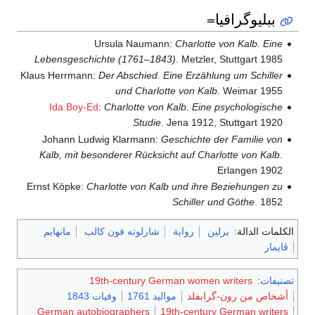
ببليوگرافيا=
Ursula Naumann:
Charlotte von Kalb. Eine
Lebensgeschichte (1761–1843)
. Metzler, Stuttgart 1985
Klaus Herrmann:
Der Abschied. Eine Erzählung um Schiller
und Charlotte von Kalb
. Weimar 1955
Ida Boy-Ed
:
Charlotte von Kalb. Eine psychologische
Studie
. Jena 1912, Stuttgart 1920
Johann Ludwig Klarmann:
Geschichte der Familie von
Kalb, mit besonderer Rücksicht auf Charlotte von Kalb
.
Erlangen 1902
Ernst Köpke:
Charlotte von Kalb und ihre Beziehungen zu
Schiller und Göthe
. 1852
الكلمات الدالة:
برلين
رواية
شارلوته فون كالب
مانهايم
ڤايمار
تصنيفات
:
19th-century German women writers
أشخاص من رون-گرابفلد
مواليد 1761
وفيات 1843
German autobiographers
19th-century German writers