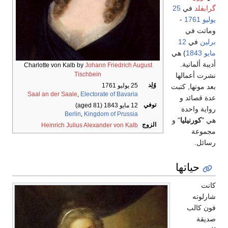
گرابفلد
في
25
يوليو
1761
-
وماتت في
برلين
في
12
مايو
1843
) هي
أديبة ألمانية.
Charlotte von Kalb by
Johann Friedrich August
Tischbein
نشرت أعمالها
وُلِد
25 يوليو 1761
بعد موتها, كتبت
Saal an der Saale
,
Electorate of Bavaria
عدة قصائد و
توفي
12 مايو 1843
(aged 81)
رواية واحدة
Berlin
,
Kingdom of Prussia
هي "
كورنيليا
" و
الزوج
Heinrich Julius Alexander von Kalb
مجموعة
رسائل.
حياتها
كانت
شارلوته
فون كالب
صديقة