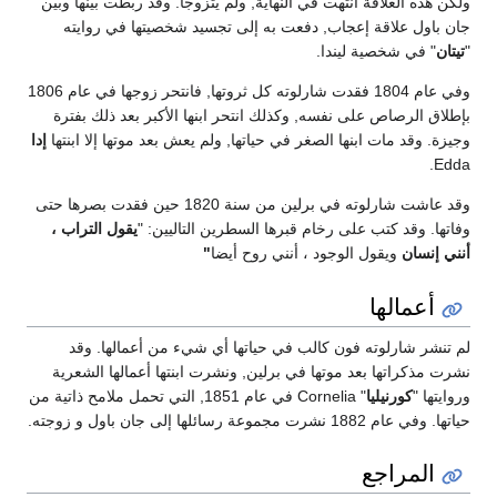
ولكن هذه العلاقة انتهت في النهاية, ولم يتزوجا. وقد ربطت بينها وبين
جان باول علاقة إعجاب, دفعت به إلى تجسيد شخصيتها في روايته
"
تيتان
" في شخصية ليندا.
وفي عام 1804 فقدت شارلوته كل ثروتها, فانتحر زوجها في عام 1806
بإطلاق الرصاص على نفسه, وكذلك انتحر ابنها الأكبر بعد ذلك بفترة
وجيزة. وقد مات ابنها الصغر في حياتها, ولم يعش بعد موتها إلا ابنتها
إدا
Edda.
وقد عاشت شارلوته في برلين من سنة 1820 حين فقدت بصرها حتى
وفاتها. وقد كتب على رخام قبرها السطرين التاليين: "
يقول التراب ،
أنني إنسان
ويقول الوجود ، أنني روح أيضا
"
أعمالها
لم تنشر شارلوته فون كالب في حياتها أي شيء من أعمالها. وقد
نشرت مذكراتها بعد موتها في برلين, ونشرت ابنتها أعمالها الشعرية
وروايتها "
كورنيليا
" Cornelia في عام 1851, التي تحمل ملامح ذاتية من
حياتها. وفي عام 1882 نشرت مجموعة رسائلها إلى جان باول و زوجته.
المراجع