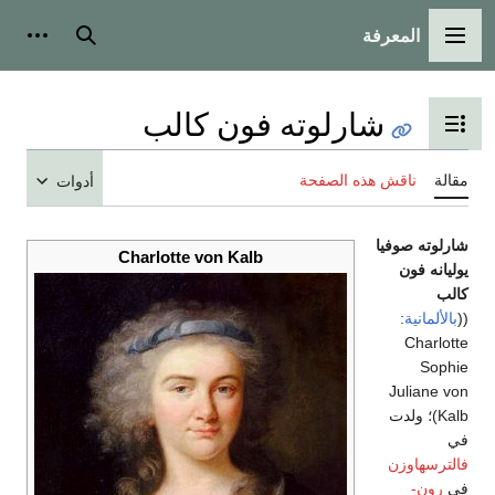
المعرفة
القائمة الرئيسية
بحث
أدوات
شارلوته فون كالب
تبديل عرض جدول المحتويات
مقالة
ناقش هذه الصفحة
أدوات
شارلوته صوفيا
Charlotte von Kalb
يوليانه فون
كالب
((
بالألمانية
:
Charlotte
Sophie
Juliane von
Kalb
)؛ ولدت
في
فالترسهاوزن
في
رون-