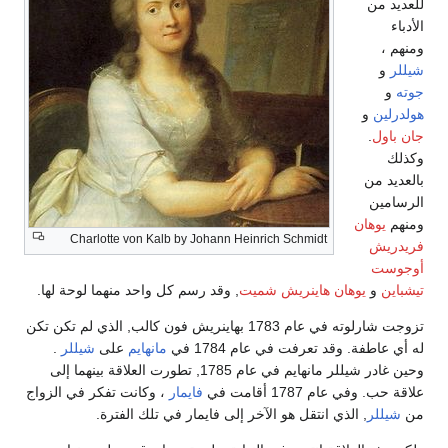
للعديد من
الأدباء
ومنهم ،
شيللر
و
جوته
و
هولدرلين
و
جان باول
.
وكذلك
بالعديد من
الرسامين
ومنهم
يوهان
Charlotte von Kalb by Johann Heinrich Schmidt
فريدريش
أوجوست
تيشباين
و
يوهان هاينريش شميت
, وقد رسم كل واحد منهما لوحة لها.
تزوجت شارلوته في عام 1783 بهاينريش فون كالب, الذي لم تكن تكن
له أي عاطفة. وقد تعرفت في عام 1784 في
مانهايم
على
شيللر
.
وحين غادر شيللر مانهايم في عام 1785, تطورت العلاقة بينهما إلى
علاقة حب. وفي عام 1787 أقامت في
فايمار
، وكانت تفكر في الزواج
من
شيللر
, الذي انتقل هو الآخر إلى فايمار في تلك الفترة.