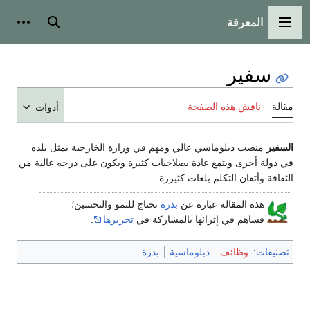
المعرفة
القائمة الرئيسية
بحث
أدوات
سفير
مقالة
ناقش هذه الصفحة
أدوات
السفير
منصب دبلوماسي عالي ومهم في وزارة الخارجية يمثل بلده
في دولة أخرى ويتمع عادة بصلاحيات كثيرة ويكون على درجه عالية من
الثقافة وأتقان التكلم بلغات كثيررة.
هذه المقالة عبارة عن
بذرة
تحتاج للنمو والتحسين؛
فساهم في إثرائها بالمشاركة في
تحريرها
.
تصنيفات
:
وظائف
دبلوماسية
بذرة