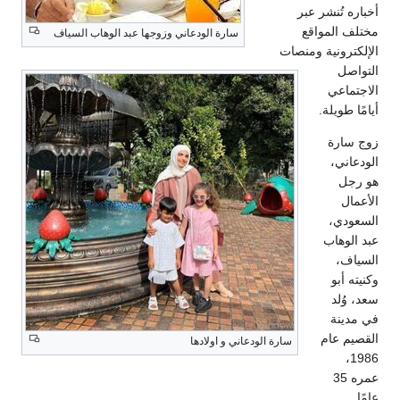
أخباره تُنشر عبر
مختلف المواقع
سارة الودعاني وزوجها عبد الوهاب السياف
الإلكترونية ومنصات
التواصل
الاجتماعي
أيامًا طويلة.
زوج سارة
الودعاني،
هو رجل
الأعمال
السعودي،
عبد الوهاب
السياف،
وكنيته أبو
سعد، وُلد
في مدينة
القصيم عام
سارة الودعاني و اولادها
1986،
عمره 35
عامًا.