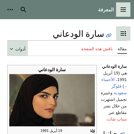
المعرفة
القائمة الرئيسية
بحث
أدوات
سارة الودعاني
تبديل عرض جدول المحتويات
مقالة
ناقش هذه الصفحة
أدوات
سارة الودعاني
سارة الودعاني
هي (19 أبريل
1991،
الأحساء
- )
ڤلوگر
سعودية
وخبيرة
تجميل اشتهرت
من خلال نشر
مقاطع عبر
سناپ شات
.
وُلِدَ
19 أبريل 1991
حياتها