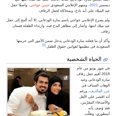
ديسمبر
2021
، ومنهم الإعلامي السعودي
حسن خواجي
، واصفًا حفل
عيد الميلاد على أنه باذخ، وبمحاكاة لحفل الزفاف.
ولم يصرح الإعلامي خواجي باسم سارة الودعاني، إلا أنه ألمح إلى حفل
عيد ميلاد ابنتها، وأشار إلى مظاهر البذخ فيه، وارتداء الطفلة فستان
زفاف.
وأكد أن ما فعلته سارة الودعاني يدخل ضمن الأمور التي جرمتها
[3]
السعودية في تنظيمها لقوانين حقوق الطفل.
الحياة الشخصية
في شهر يونيو من عام
2018 أقيم حفل زفاف
سارة الودعاني وعبد
الوهاب السياف في
جزر المالديف
، ورغم
أنه اقتصر على الأهل
والأصدقاء المقرّبين،
فقد وُصِف بأنه
أسطوري، وظلَّت