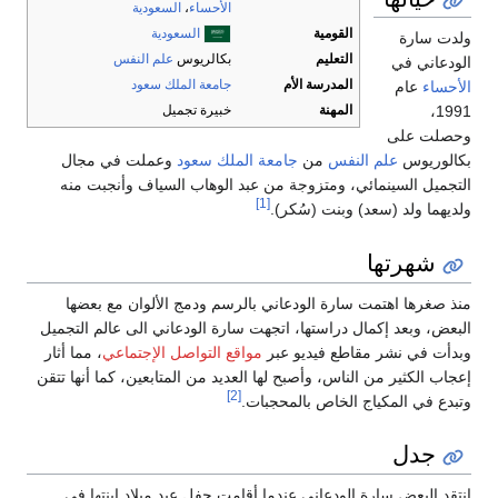
الأحساء
،
السعودية
القومية
السعودية
ولدت سارة
التعليم
بكالريوس
علم النفس
الودعاني في
المدرسة الأم
جامعة الملك سعود
الأحساء
عام
المهنة
خبيرة تجميل
1991،
وحصلت على
بكالوريوس
علم النفس
من
جامعة الملك سعود
وعملت في مجال
التجميل السينمائي، ومتزوجة من عبد الوهاب السياف وأنجبت منه
[1]
ولديهما ولد (سعد) وبنت (سُكر).
شهرتها
منذ صغرها اهتمت سارة الودعاني بالرسم ودمج الألوان مع بعضها
البعض، وبعد إكمال دراستها، اتجهت سارة الودعاني الى عالم التجميل
وبدأت في نشر مقاطع فيديو عبر
مواقع التواصل الإجتماعي
، مما أثار
إعجاب الكثير من الناس، وأصبح لها العديد من المتابعين، كما أنها تتقن
[2]
وتبدع في المكياج الخاص بالمحجبات.
جدل
انتقد البعض سارة الودعاني عندما أقامت حفل عيد ميلاد ابنتها في