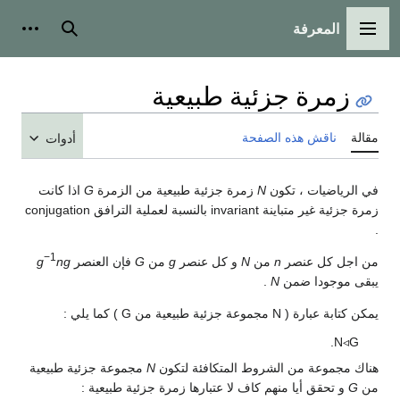
المعرفة
القائمة الرئيسية
بحث
أدوات
زمرة جزئية طبيعية
مقالة
ناقش هذه الصفحة
أدوات
في الرياضيات ، تكون
N
زمرة جزئية طبيعية من الزمرة
G
اذا كانت
زمرة جزئية غير متباينة invariant بالنسبة لعملية الترافق conjugation
.
−1
من اجل كل عنصر
n
من
N
و كل عنصر
g
من
G
فإن العنصر
ng
g
يبقى موجودا ضمن
N
.
يمكن كتابة عبارة ( N مجموعة جزئية طبيعية من G ) كما يلي :
.
N
◃
G
هناك مجموعة من الشروط المتكافئة لتكون
N
مجموعة جزئية طبيعية
من
G
و تحقق أيا منهم كاف لا عتبارها زمرة جزئية طبيعية :