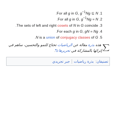
−1
.
For all
g
in
G
,
g
Ng
⊆
N
−1
.
For all
g
in
G
,
g
Ng
=
N
The sets of left and right
cosets
of
N
in
G
coincide.
.
For each
g
in
G
,
gN
=
Ng
.
N
is a
union
of
conjugacy classes
of
G
هذه
بذرة
مقالة عن
الرياضيات
تحتاج للنمو والتحسين، ساهم في
إثرائها بالمشاركة في
تحريرها
.
تصنيفان
:
بذرة رياضيات
جبر تجريدي