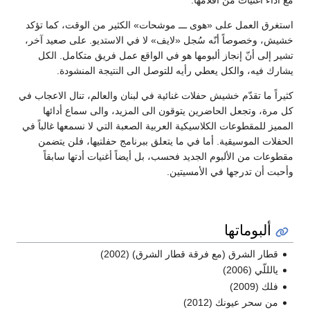
مع أداء أغنيات من أفلامها.
استغرق العمل على «هوى ـــ موشحات» الكثير من الوقت، كما تؤكد
خشيش، وخصوصاً أنّه سُجل «لايف» لا في الاستديو. على صعيد آخر،
تشير إلى أنّ إنجاز ألبومها هو في الواقع عمل فريق متكامل. الكل
يشارك فيه، والكل يعطي رأيه للتوصل الى النتيجة المنشودة.
كثيراً ما تقدّم خشيش حفلات غنائية في لبنان والعالم، تنال الاعجاب في
كل مرة، وتجعل الحاضرين يتوقون الى المزيد، والى سماع أدائها
المميز للمقطوعات الكلاسيكية العربية الصعبة التي لا نسمعها غالباً في
الحفلات الموسيقية. أما في ما يتعلق ببرنامج حفلتيها، فلن يتضمن
مقطوعات من الألبوم الجديد فحسب، بل أيضاً أغنيات أدتها سابقاً
وأحبت أن تدرجها في الأمسيتين.
ألبوماتها
قطار الشرق (مع فرقة قطار الشرق) (2002)
يالللّي (2006)
فلك (2009)
من سحر عيونك (2012)