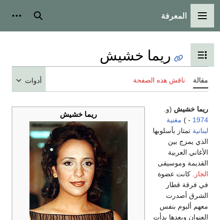
المعرفة
القائمة الرئيسية
بحث
أدوات
ريما خشيش
تبديل عرض جدول المحتويات
مقالة
ناقش هذه الصفحة
أدوات
ريما خشيش
(و.
ريما خشيش
1974
- )
مغنية
لبنانية
تمتاز بأسلوبها
الذي يمزج بين
الأغاني العربية
القديمة وموسيقى
الجاز
. كانت عضوة
في فرقة قطار
الشرق أصدرت
معهم ألبوم بنفس
العنوان وبعدها بدأت