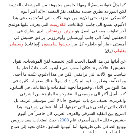
كما يدلّ عنوانه، يضمّ ألبومها الخامس مجموعة من الموشحات القديمة،
لكن الموزعة بطرق جديدة مختلفة. تقرّ المغنية: «إنّه أكثر ألبوم
كلاسيكي أنجزته حتى الآن». من جهة الآلات التي استُخدمت في هذا
الألبوم، نسمع الى جانب الإيقاعات،
الكلارينيت
التي يعزف عليها هولندي
آخر تعاونت معه في العمل هو
مارتن أورنشتاين
الذي يشارك في
الحفلتين أيضاً. الى جانب أورنشتاين وأوفرووتر، يرافق خشيش في
أمسيتي «بيار أبو خاطر» كل من
جوشوا سامسون
(إيقاعات)
وسلمان
بعلبكي
(رق).
عن أدائها في هذا العمل الجديد الذي تخصصه لفنّ الموشحات، تقول
خشيش لـ «الأخبار»: «كان أصعب شيء أؤديه. كنت عادةً أختار ما
يتناسب مع الآلات التي ترافقني. لكن في هذا الالبوم، غنّيت ما أحبه،
وما تعلّمته وتطورت فيه. لم يكن ذلك سهلاً. هناك صعوبات كثيرة في
هذا النوع من الأداء، وخصوصاً لجهة المقامات والايقاعات. في السابق،
كنت أميل أكثر الى موسيقى الـ «فيوجن» المازجة بين الشرقي
والغربي». تضيف من باب التوضيح: «أنا لا أغني موسيقى غربية، بل
الآلات التي ترافقني هي التي تعزفها، أما أنا، فغنائي شرقي». هذا
المزيج بين التقليد الشرقي والعزف الغربي كان حاضراً في ألبوم
خشيش «فلك» الذي أصدرته عام
2008
، حيث استعادت سيد درويش
ووديع الصافي على طريقتها. أما ألبومها السابق، فكان تحية إلى صباح