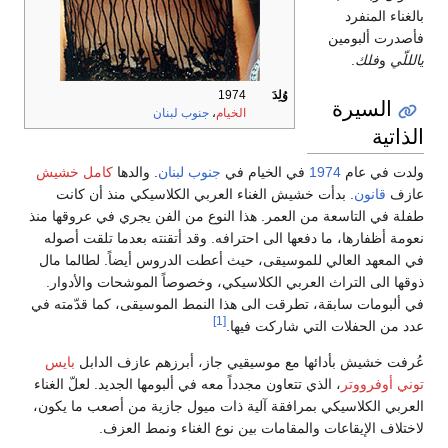
بالغناء المنفرد
فأصدرت ألبومين
يالللّي
و
فلك
.
وُلِدَ
1974
السيرة
الخيام
،
جنوب لبنان
الذاتية
ولدت في عام
1974
في الخيام في
جنوب لبنان
. والدها
كامل خشيش
عازف
قانون
. بدأت خشيش الغناء العربي الكلاسيكي منذ أن كانت
طفلة في التاسعة من العمر. هذا النوع من الفن يجري في عروقها منذ
نعومة أظفارها، ما دفعها الى احترافه. وقد أتقنته بعدما تلقت أصوله
في المعهد العالي للموسيقى، حيث أعطت الدروس أيضاً. لطالما مال
ذوقها الى التراث العربي الكلاسيكي، وخصوصاً الموشحات والأدوار.
في ألبومات سابقة، تطرقت الى هذا النمط الموسيقى، كما قدّمته في
[1]
عدد من الحفلات التي شاركت فيها.
عُرفت خشيش بأدائها مع موسيقيي جاز، أبرزهم عازف الدابل
بايس
توني أوفرووتر
، الذي تتعاون مجدداً معه في ألبومها الجديد. لعلّ الغناء
العربي الكلاسيكي بمرافقة آلية ذات ميول جازية من أصعب ما يكون،
لاختلاف الإيقاعات والمقامات بين نوع الغناء ونمط العزف.