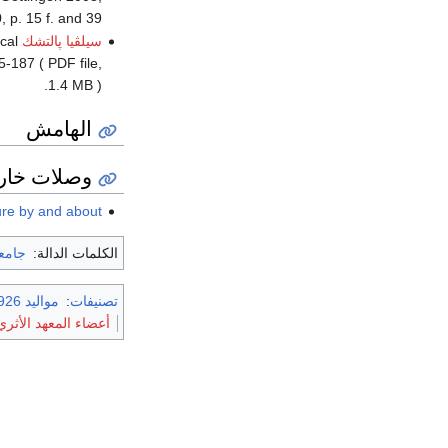
p. 15 f. and 39.
سيلڤيا پالتشك
cal
-187 ( PDF file,
1.4 MB ).
الهامش
وصلات خار
Literature by and about روث آ
الكلمات الدالة:
جامع
تصنيفات
:
مواليد 1926
أعضاء المعهد الأثري 