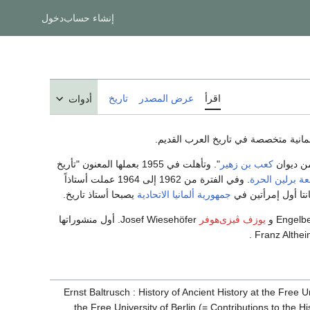
إنشاء حساب
دخول
اقرأ
عرض المصدر
تاريخ
أدوات
مانية متخصصة في تاريخ العرب القديم.
كعب بن زهير
". وتأهلت في 1955 بعملها المعنون "تأريخ
ة برلين الحرة
. وفي الفترة من 1962 إلى 1964 عملت أستاذاً
نتا أول إمرأتين في
جمهورية ألمانيا الاتحادية
يصبحا أستاذ تاريخ.
يوزف ڤيزى‌هوفر
Josef Wiesehöfer. أول منشوراتها
Ernst Baltrusch : History of Ancient History at the Free 
the Free University of Berlin (= Contributions to the H