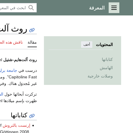
المعرفة
القائمة الرئيسية
روث آلت
مقالة
ناقش هذه ال
المحتويات
أخف
كتاباتها
روث آلت‌هايم-شتيل
Ruth Altheim-Stiehl ‏(ولدت
الهامش
درست في
جامعة برلي
وصلات خارجية
Capitoline Fast". ومن 1953 حتى 1962 عملت أستاذة مساعدة في معهد الدراسات القديمة في
غير مُجدوَل هناك. وفي 1964 أصبحت أستاذاً كاملاً للتاريخ القدي
تركزت أبحاثها حول
ال
ظهرت بإسم ميلادها Ruth Stiehl، بالاشتراك مع أستاذها الأكاديمي ولاحقاً أبيها بالتبني
كتاباتها
إرنست بالتروش
f
, Göttingen 2008,