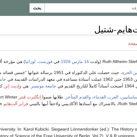
بحث
‌هايم-شتيل
صفحة
16 مارس
1926
في
فورست، لوزاتيا
) هي مؤرخة أل
ن الحرة
، حيث حصلت على الدكتوراه في 1951 برسالة عنوانها "خمس قصائد من ديوان
جامع
م في
جامعة مونستر
. هي
وإديث إنن
كا
ساسانيين
،
العرب القدماء
،
والقدم المتأخر
. طلابها ضموا
إنگلبرت ڤنتر
Engelbert Winter و
فرانز آلت‌هايم
Franz Altheim .
University. In: Karol Kubicki, Siegward Lönnendonker (ed.): The History o
istory of Science of the Free University of Berlin, Vol 2). V & R unipress