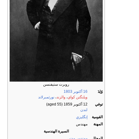
روبرت ستيفنسن
وُلِدَ
16 أكتوبر
1803
ويلنگتن كواي
،
والزند
،
نورثمبرلاند
توفي
12 أكتوبر 1859
(aged 55)
لندن
القومية
إنگليزي
المهنة
مهندس
السيرة الهندسية
المجال
مهندس مدني