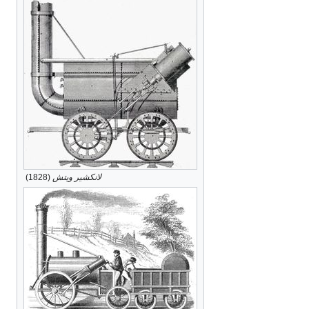
لانكشير ويتش
(1828)