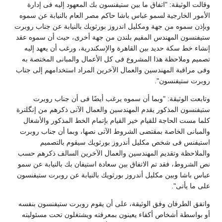
وقالت الوثيقة: "اتفاق ما بين ستيفنسون بك المعهود إليه فى إدارة
الأمور الخارجية لسمو عباس باشا حاكم مصر العام بالنيابة عن سموه
وبإذن سموه من جهة ومكليل اندروز بورثويك بالنيابة عن جناب روبرت
ستيفنسون المهندس المقيم بلندن من جهة أخرى، حيث أن سموه عقد
إنشاء خط سكة حديد بين القاهرة والإسكندرية، ورغب أن يعهد إليه
تصميم وملاحظة هذا المشروع فى كل الأعمال والمبانى المختصة به
وفى مراقبة المهندسين والعمال الآخرين المراد استخدامهم إلى جناب
روبرت ستيفنسون".
وتابعت الوثيقة: "وبما أن سموه يرغب أيضًا فى أن جناب روبرت
ستيفنسون المذكور يقدم المهندسين والعمال الآتى ذكرهم من إنگلترة
كلما مست الحاجة للقيام خير القيام بإتمام الخط المذكور والأشغال
والمبانى الخاصة بمقتضى الشروط الآتى نصها، وبما أن جناب روبرت
استيفنس فى شخص مكليل أندروز بورثويك سيقوم بالتصميم
والملاحظة وتقديم المهندسين والعمال الآخرين السالف ذكرهم حسب
نص الشروط، فقد تم الاتفاق بين سعادة استيفان بك بالنيابة عن سمو
عباس باشا وبين مكليل أندروز بورثويك بالنيابة عن روبرت ستيفنسون
على ما يأتى".
واتفق الطرفان وفق الوثيقة، على أن يقوم روبرت ستيفنسون بنفسه
أو بواسطة أشخاص أكفاء يعينون بمعرفته ويشتغلون تحت مسئوليته