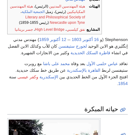
الهيئات
هيئة المهندسين المدنيين
(الرئيس)،
هيئة المهندسين
المكيانيكيين
(رئيس)، زميل
الجمعية الملكية
،
Literary and Philosophical Society of
Newcastle upon Tyne
(رئيس 1855-1859)
المشاريع
نفق كيلسبي
،
High Level Bridge
،
جسر بريتانيا
Stephenson (و
16 أكتوبر
1803
--
12 أكتوبر
1859
) مهندس مدني
إنگليزي هو الابن الوحيد
لجورج ستيفنسن
كان للأب وكذلك الابن الفضل
في انشاء
قاطرة السكك الحديدية
وكثير من الانجازات الشهيرة.
تعاقد
عباس حلمى الأول
بعد وفاة
محمد على باشا
مع روبرت
ستيفنسن لربط
القاهرة
بالإسكندرية
عن طريق خط سكك حديدية.
افتتح الجزء الأول من الخط الحديدي بين
الإسكندرية
وكفر عيسى
سنة
.
1854
حياته المبكرة