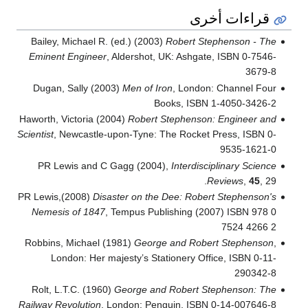
قراءات أخرى
Bailey, Michael R. (ed.) (2003)
Robert Stephenson - The
Eminent Engineer
, Aldershot, UK: Ashgate, ISBN 0-7546-
3679-8
Dugan, Sally (2003)
Men of Iron
, London: Channel Four
Books, ISBN 1-4050-3426-2
Haworth, Victoria (2004)
Robert Stephenson: Engineer and
Scientist
, Newcastle-upon-Tyne: The Rocket Press, ISBN 0-
9535-1621-0
PR Lewis and C Gagg (2004),
Interdisciplinary Science
Reviews
,
45
, 29.
PR Lewis,(2008)
Disaster on the Dee: Robert Stephenson's
Nemesis of 1847
, Tempus Publishing (2007) ISBN 978 0
7524 4266 2
Robbins, Michael (1981)
George and Robert Stephenson
,
London: Her majesty’s Stationery Office, ISBN 0-11-
290342-8
Rolt, L.T.C. (1960)
George and Robert Stephenson: The
Railway Revolution
, London: Penguin, ISBN 0-14-007646-8