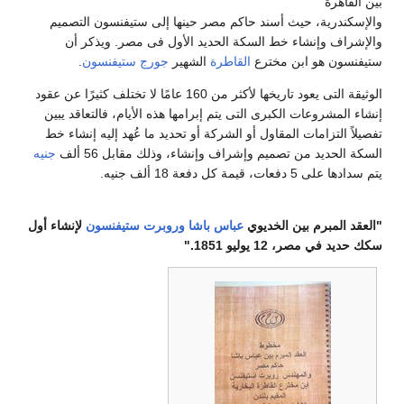
بين القاهرة
والإسكندرية، حيث أسند حاكم مصر حينها إلى ستيفنسون التصميم
والإشراف وإنشاء خط السكة الحديد الأول فى مصر. ويذكر أن
ستيفنسون هو ابن مخترع
القاطرة
الشهير
جورج ستيفنسون
.
الوثيقة التى يعود تاريخها لأكثر من 160 عامًا لا تختلف كثيرًا عن عقود
إنشاء المشروعات الكبرى التى يتم إبرامها هذه الأيام، فالتعاقد يبين
تفصيلاً التزامات المقاول أو الشركة أو تحديد ما عُهد إليه إنشاء خط
السكة الحديد من تصميم وإشراف وإنشاء، وذلك مقابل 56 ألف
جنيه
يتم سدادها على 5 دفعات، قيمة كل دفعة 18 ألف جنيه.
"العقد المبرم بين الخديوي
عباس باشا
وروبرت ستيفنسون
لإنشاء أول
سكك حديد في مصر، 12 يوليو 1851."