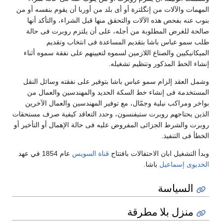
المهمات والآلات من إنگلترة أو أى بلد من أوربا أن يقوم بنفسه أو من
بنوب عنه بفحص هذه الآلات والتحقق منها قبل الشراء، والتأكد أنها
صالحة للغرض المطلوبة من أجله، على أن يلتزم روبرت فى حالة
طلب سمو عباس باشا بتقديم المساعدة فى انتخاب وتقديم
الميكانيكيين والصناع اللازمين لسموه لتعيينهم على نفقة سموه أثناء
إنشاء الخط المذكور وتنظيم تشغيله.
وشمل العقد إلزام سمو عباس باشا بتوفير على نفقته وسائل النقل
المستخدمة فى إنشاء خط السكة الحديد والمهندسين والعمال من
بواخر ومراكب نيلية وجمّال، مع توفير المهندسين والعمال الآخرين
الذين يحتاجهم روبرت ستيفنسون، وحدد التعاقد كيفية صرف مستحقات
روبرت والشرط الجزائى المفروض عليه فى حالة الإهمال أو التأخير أو
الخطأ فى التنفيذ.
وبدأ التشغيل ابان الاحتفالات بافتتاح
قناة السويس
عام 1854 في عهد
الخديوى إسماعيل
باشا.
السياسة
منزل بلا مطرقة