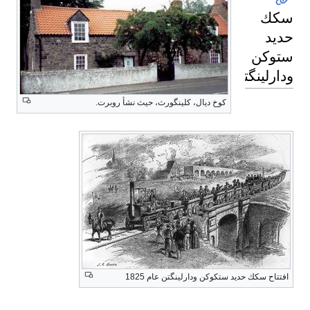
سكك
حديد
ستوكن
ودارلينگتن
كوخ ديال، كلينگورث، حيث نشأ روبرت.
افتتاح سكك حديد ستكوكن ودارلينگتن عام 1825