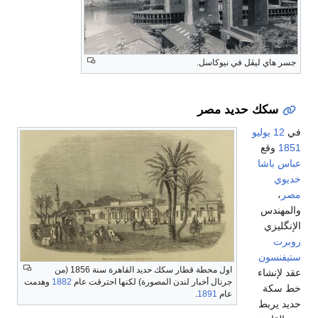
جسر هاي ليڤل في نيوكاسل.
سكك حديد مصر
في
12 يوليو
1851
وقع
عباس باشا
خديوي
مصر
،
والمهندس
الإنگليزي
روبرت
ستيفنسون
اول محطة قطار سكك حديد القاهرة سنة 1856 (من
عقد لإنشاء
جرنال أخبار لندن المصورة) لكنها احترقت عام
1882
وهدمت
خط سكة
عام
1891
.
حديد يربط