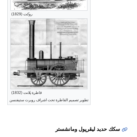
روكت
(1829)
قاطرة
پلانت
(1832)
تطوير تصميم القاطرة تحت اشراف روبرت ستيفنسن
سكك حديد ليڤرپول ومانشستر