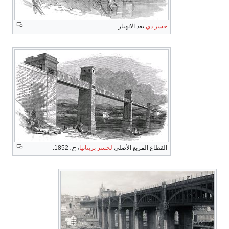
جسر دي
بعد الانهيار.
القطاع المربع الأصلي
لجسر بريتانيا
،
ح.
1852.