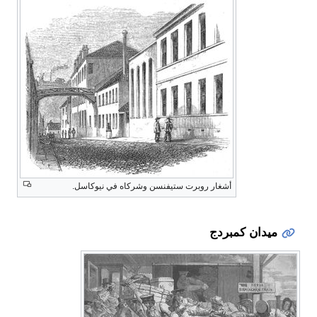
أشغار روبرت ستيفنسن وشركاه في نيوكاسل.
ميدان كمبردج