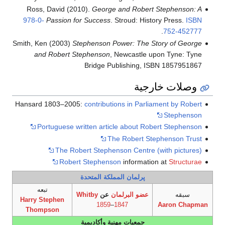
Ross, David (2010).
George and Robert Stephenson: A
978-0-
Passion for Success
. Stroud: History Press.
ISBN
.
752-452777
Smith, Ken (2003)
Stephenson Power: The Story of George
and Robert Stephenson
, Newcastle upon Tyne: Tyne
Bridge Publishing, ISBN 1857951867
وصلات خارجية
Hansard 1803–2005:
contributions in Parliament by Robert
Stephenson
Portuguese written article about Robert Stephenson
The Robert Stephenson Trust
The Robert Stephenson Centre (with pictures)
Robert Stephenson
information at
Structurae
پرلمان المملكة المتحدة
تبعه
سبقه
عضو البرلمان
عن
Whitby
Harry Stephen
1859
–
1847
Aaron Chapman
Thompson
جمعيات مهنية وأكاديمية