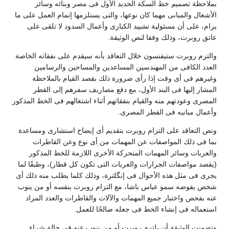
بملاحظة تصميم خط السكة الحديد الأول فى مصر وبنائه وسائر
الأشغال والمبانى مهما كان نوعها، والتى يستلزمها إتمام العمل على ما
يرام، على أن مسئولية تشييد الكبارى وأعمال السدود لا تلقى على
عاتق روبرت، وذلك وفقا لنص الوثيقة.
والتزم روبرت ستيفنسون خلال التعاقد بأنه سيقدم على نفقاته الخاصة
العدد الكافى من المهندسين المساعدين والمساحين والرسامين
وغيرهم فى أى وقت إذا رأى ضرورة ذلك بقصد القيام بالملاحظة
المشار إليها فى البند الأول، مع دفع مصاريف سفرهم إلى القطر
المصرى وعودتهم منه والقيام بنفقاتهم أثناء اشتغالهم فى الخط المذكور
وأعمال مبانيه فى القطر المصرى.
ونص التعاقد على التزام روبرت بتقديم أى إيضاح استشارى ومساعدة
بما فى ذلك المواصفات عن المهمات من أى نوع وعن القاطرات
والعربات وسائر المهمات المتحركة الأخرى اللازمة للخط المذكور
(يقصد مواصفات الجرارات والعربات التى تكون كل قطار)، وطبقًا لما
يجرى فى مثل هذه الأحوال فى إنگلترة، وذلك كلما يطلب منه ذلك أى
شخص يفوضه سمو عباس باشا، مع التزام روبرت بنفسه أو من ينوب
عنه بفحص واختبار جميع المهمات والآلات والقاطرات والعدد المراد
استعماله فى إنشاء الخط فى جعله صالحًا للعمل.
وتضمنت الوثيقة أن يلتزم روبرت أو من ينوب عنه فى حالة شراء