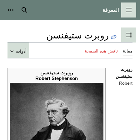
المعرفة
القائمة الرئيسية
بحث
أدوات
روبرت ستيفنسن
تبديل عرض جدول المحتويات
مقالة
ناقش هذه الصفحة
أدوات
روبرت
روبرت ستيفنسن
ستيفنسن
Robert Stephenson
Robert