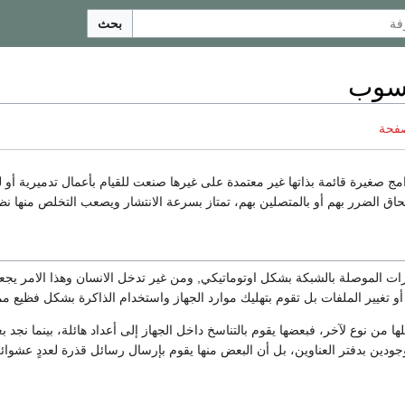
بحث
اسوب
صفحة
ج صغيرة قائمة بذاتها غير معتمدة على غيرها صنعت للقيام بأعمال تدميرية أو
حاق الضرر بهم أو بالمتصلين بهم، تمتاز بسرعة الانتشار ويصعب التخلص منها نظراً
رات الموصلة بالشبكة بشكل اوتوماتيكي, ومن غير تدخل الانسان وهذا الامر يج
أو تغيير الملفات بل تقوم بتهليك موارد الجهاز واستخدام الذاكرة بشكل فظيع مم
ا من نوع لآخر، فبعضها يقوم بالتناسخ داخل الجهاز إلى أعداد هائلة، بينما نجد
ودين بدفتر العناوين، بل أن البعض منها يقوم بإرسال رسائل قذرة لعددٍ عشوائ