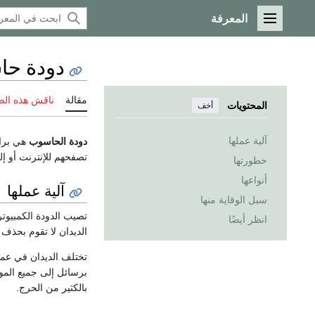
المعرفة
القائمة الرئيسية
دودة ح
مقالة
ناقش هذه ال
المحتويات
أخف
آلية عملها
دودة الحاسوب
هي برام
تصفحهم للإنترنت أو إل
خطورتها
أنواعها
آلية عملها
سبل الوقاية منها
تصيب الدودة الكمبيوت
انظر أيضًا
الديدان لا تقوم بحذف 
تختلف الديدان في عمله
برسائل إلى جميع الموج
بالكثير من الحرج.