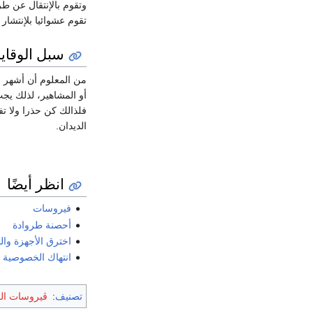
وتقوم بالإنتقال عن ط
تقوم عشوائيا بلإنتشار عن طريق البحث
سبل الوقاية
من المعلوم أن أشهر وس
أو المشاهير، لذلك يج
فلذالك كن حذرا ولا تف
الديدان.
انظر أيضًا
فيروسات
أحصنة طروادة
اخترق الأجهزة وا
انتهاك الخصوصية
تصنيف
:
ڤيروسات ا