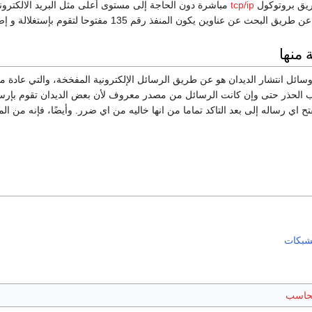
ريق بروتوكول
tcp/ip
مباشرة دون الحاجة إلى مستوى أعلى مثل البريد الالكتروني
 عن عناوين يكون المنفذ رقم 135 مفتوحا لتقوم بإستغلالة و إصابة جهاز الضحية.
 منها
ائل انتشار الديدان هو عن طريق الرسائل الإلكترونية المفخخة، والتي عادة ما
ب الحذر حتى وإن كانت الرسائل من مصدر معروف لأن بعض الديدان تقوم بإرسال 
تح اي رساله إلى بعد التاكد تماما من انها خاليه من اي ضرر. وأيضًا، فإنه من
لشبكات
لحاسب