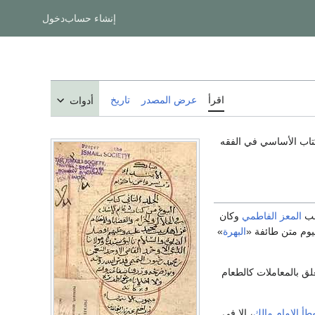
إنشاء حساب
دخول
اقرأ
عرض المصدر
تاريخ
أدوات
طلب
المعز الفاطمي
وكان
يوم متن طائفة «
البهرة
»
علق بالمعاملات كالطعام
طأ الإمام مالك
، إلا في