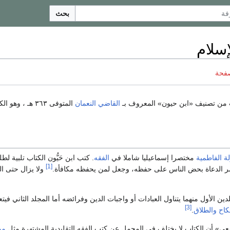
بحث
إسلام
صفحة
 من تصنيف «ابن حيون» المعروف بـ
القاضي النعمان
المتوفى ٣٦٣ هـ ، وهو الكتاب الأساسي في الفقه
لة الفاطمية
مختصرا إسماعيليا شاملا في
الفقه
. كتب ابن حَيُّون الكتاب تلبية ل
[1]
ر الدعاة بحض الناس على حفظه، وجعل لمن يحفظه مكافأة.
ولا يزال حتى ال
ين الأول منهما يتناول العبادات أو واجبات الدين وفرائضه أما المجلد الثاني فيت
[3]
كاح
والطلاق
.
» أن الكتاب لا يختلف في المجمل عن كتب الفقه التقليدية المشتهرة مثل
مو