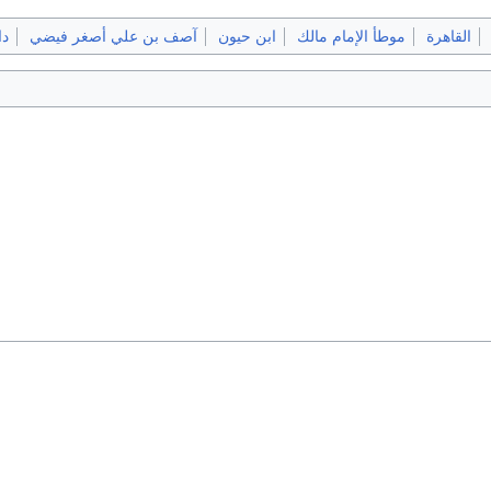
القاهرة
موطأ الإمام مالك
ابن حيون
آصف بن علي أصغر فیضي
دا