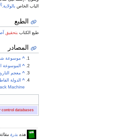
[4]
الباب الخاص
بالولاية
.
الطبع
طبع الكتاب
بتحقیق
آص
المصادر
^
موسوعة شبكة
^
الموسوعة الع
^
معجم التاري
^
الدولة الفاطم
ack Machine
y control databases
هذه
بذرة
مقالة