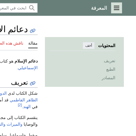
المعرفة
القائمة الرئيسية
دعائم ال
مقالة
ناقش هذه ال
المحتويات
أخف
تعريف
دعائم الإسلام
هو كتاب
الإسماعيلي
.
الطبع
المصادر
تعريف
شكل الكتاب لدى
الدو
الظاهر الفاطمي
قد أم
[2]
في
الهند
.
ينقسم الكتاب إلى مجلد
والوصايا
والميراث
والن
ويقول «إسماعيل سامعي