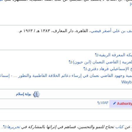
ف بن علي أصغر فیضي
، القاهرة، دار المعارف، ۱۳۸۳ هـ / ۱۹۶۳ م.
 المعرفة الريفية
ربية | القاضي النعمان (ابن حيون)
خ الإسماعيلي فرهاد دفتري
ية وجهود القاضي نعمان في إرساء دعائم الخلافة الفاطمية والتطور ... - إسماعيل سامعي 
Wayb
بوابة إسلام
VIAF
Authorit
 عن
كتاب
تحتاج للنمو والتحسين، فساهم في إثرائها بالمشاركة في
تحريرها
.