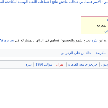
ض : الأمير فيصل بن عبدالله يناقش نتائج اجتماعات اللجنة الوطنية لمكافحة ال
المعرفة
ئر
.
ارة عن
بذرة
تحتاج للنمو والتحسين؛ فساهم في إثرائها بالمشاركة في
تحريرها
المكرمة
خالد بن علي الزهراني
ديون
خريجو جامعة القاهرة
زهران
مواليد 1956
بذرة