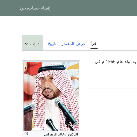
إنشاء حساب
دخول
اقرأ
عرض المصدر
تاريخ
أدوات
وكيل الوزارة المساعد للطب الوقائي السابق بالمملكه العربيه السعوديه. ولد عام 1956 م في
الدكتور / خالد الزهراني