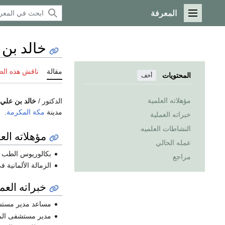
المعرفة
القائمة الرئيسية
خالد بن 
مقالة
ناقش هذه ال
المحتويات
أخف
مؤهلاته العلمية
الدكتور /
خالد بن علي 
مدينة
مكة المكرمة
.
خبراته العملية
النشاطات العلميه
مؤهلاته الع
عمله الحالي
بكالوريوس الطب 
مراجع
الزمالة الألمانية في 
خبراته العمل
مساعد مدير مستش
مدير مستشفى الم