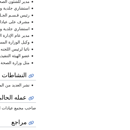
مدير للشئون الصح
استشاري جلدية وت
رئيس قـسـم الجـلد
مشرف على عيادات 
استشاري جلدية وت
مدير عام الإدارة 
وكيل الوزارة المس
نائبا لرئيس اللجن
عضو الهيئة التنفي
مثل وزارة الصحة ف
النشاطات ا
نشر العديد من المق
عمله الحال
صاحب مجمع عيادات ال
مراجع